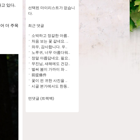
 있다. 
선택된 마이리스트가 없습니
다.
어 더 주목
최근 댓글
소박하고 정갈한 아름..
처음 보는 꽃 같네요. ..
와우, 감사합니다. 우..
노루귀, 너무 아름다워..
정말 아릅답네요. 필요..
무진님, 새해에도 건강..
벌써 봄이 가까이 와 ..
前提條件
꽃이 핀 귀한 사진을 ..
시골 본가에서도 한동..
먼댓글 (트랙백)