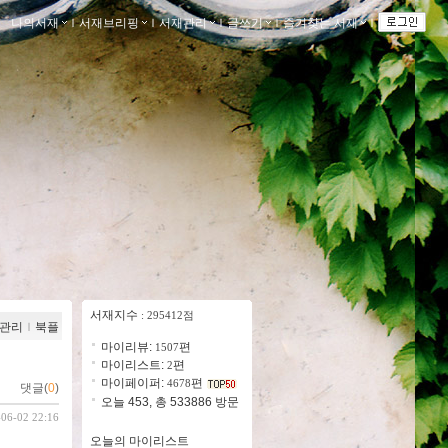
나의서재
ｌ
서재브리핑
ｌ
서재관리
ｌ
글쓰기
ｌ
즐겨찾는 서재
ｌ
서재지수
: 295412점
관리
ｌ
북플
마이리뷰:
편
1507
마이리스트:
편
2
마이페이퍼:
편
4678
댓글(
0
)
오늘 453, 총 533886 방문
-06-02 22:16
오늘의 마이리스트