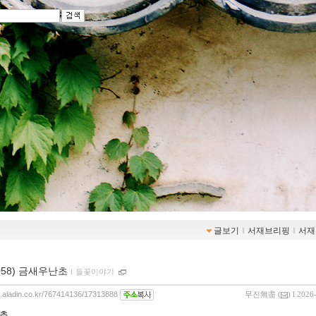
글보기
ｌ
서재브리핑
ｌ
서재
-058) 금새우난초
ｌ
들꽃이야기
og.aladin.co.kr/767414136/17313888
무진無盡
(
) l 2026
초