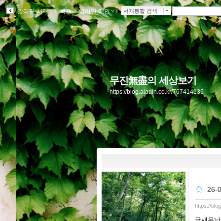
알라딘 서재
ｌ
북플
ｌ
알라딘 메인
ｌ
서재통합 검색
무진無盡의 세상보기
https://blog.aladin.co.kr/767414136
26
https://bl
금새우난