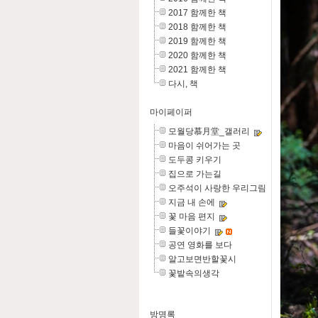
2017 함께한 책
2018 함께한 책
2019 함께한 책
2020 함께한 책
2021 함께한 책
다시, 책
마이페이퍼
모월당慕月堂_갤러리
마음이 쉬어가는 곳
도두콩 키우기
집으로 가는길
오주석이 사랑한 우리그림
지금 내 손에
꽃 마음 편지
들꽃이야기
공연 영화를 보다
알고보면반할꽃시
꽃밭속의생각
방명록