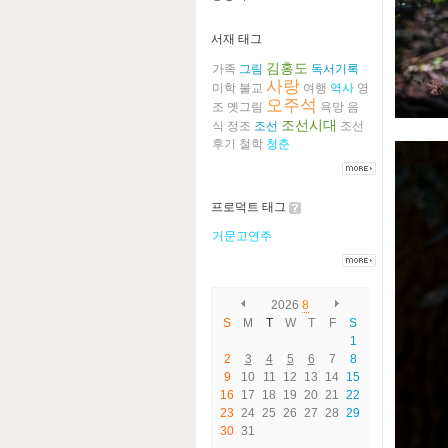
서재 태그
김홍도
가족
그림
독서기록
사랑
미학
불교
여행
역사
영
오주석
조
옛그림
욕망
음
조선시대
식
정조
조선
조선
후기
철학
청춘
프로덕트 태그
거문고연주
2026
8
S
M
T
W
T
F
S
1
2
3
4
5
6
7
8
9
10
11
12
13
14
15
16
17
18
19
20
21
22
23
24
25
26
27
28
29
30
31