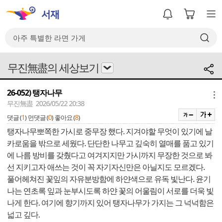
무진無盡의 세상보기
26-052) 탱자나무
메뉴
무진無盡 2026/05/22 20:38
1
0
8
댓글 (
)
먼댓글 (
)
좋아요 (
)
탱자나무뽀쪽한 가시로 중무장 했다. 지겨야할 무엇이 있기에 날
카로움을 밖으로 세웠다. 단단한 나무고 깊숙히 열매를 품고 있기
에 나름 방비를 갖췄다고 여겨지지만 가시까지 무장한 것으로 봐
선 지키고자 애쓰는 것이 꼭 자기자신만은 아닐지도 모르겠다.
풀어헤쳐진 꽃잎의 자유분방함에 하얀색으로 유독 빛난다. 윤기
나는 연초록 잎과 눈부시도록 하얀 꽃의 어울림이 서로를 더욱 빛
나게 한다. 여기에 향기까지 있어 탱자나무가 가지는 그 넉넉함은
넓고 깊다.