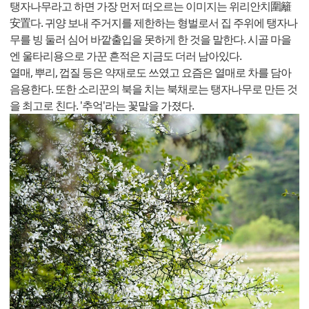
탱자나무라고 하면 가장 먼저 떠오르는 이미지는 위리안치圍籬
安置다. 귀양 보내 주거지를 제한하는 형벌로서 집 주위에 탱자나
무를 빙 둘러 심어 바깥출입을 못하게 한 것을 말한다. 시골 마을
엔 울타리용으로 가꾼 흔적은 지금도 더러 남아있다.
열매, 뿌리, 껍질 등은 약재로도 쓰였고 요즘은 열매로 차를 담아
음용한다. 또한 소리꾼의 북을 치는 북채로는 탱자나무로 만든 것
을 최고로 친다. '추억'라는 꽃말을 가졌다.