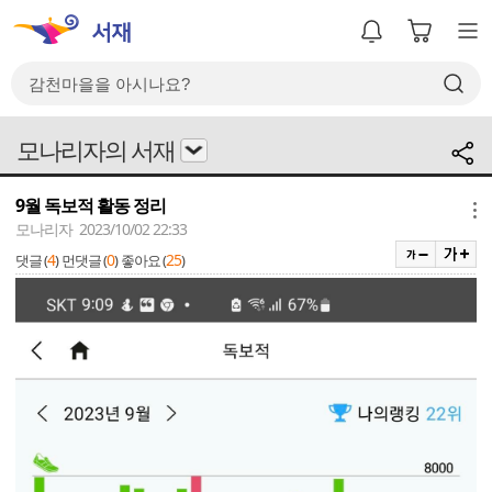
모나리자의 서재
9월 독보적 활동 정리
메뉴
모나리자 2023/10/02 22:33
4
0
25
댓글 (
)
먼댓글 (
)
좋아요 (
)