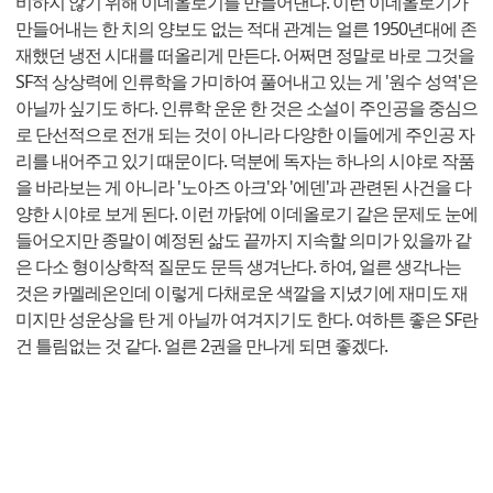
비하지 않기 위해 이데올로기를 만들어낸다. 이런 이데올로기가
만들어내는 한 치의 양보도 없는 적대 관계는 얼른 1950년대에 존
재했던 냉전 시대를 떠올리게 만든다. 어쩌면 정말로 바로 그것을
SF적 상상력에 인류학을 가미하여 풀어내고 있는 게 '원수 성역'은
아닐까 싶기도 하다. 인류학 운운 한 것은 소설이 주인공을 중심으
로 단선적으로 전개 되는 것이 아니라 다양한 이들에게 주인공 자
리를 내어주고 있기 때문이다. 덕분에 독자는 하나의 시야로 작품
을 바라보는 게 아니라 '노아즈 아크'와 '에덴'과 관련된 사건을 다
양한 시야로 보게 된다. 이런 까닭에 이데올로기 같은 문제도 눈에
들어오지만 종말이 예정된 삶도 끝까지 지속할 의미가 있을까 같
은 다소 형이상학적 질문도 문득 생겨난다. 하여, 얼른 생각나는
것은 카멜레온인데 이렇게 다채로운 색깔을 지녔기에 재미도 재
미지만 성운상을 탄 게 아닐까 여겨지기도 한다. 여하튼 좋은 SF란
건 틀림없는 것 같다. 얼른 2권을 만나게 되면 좋겠다.