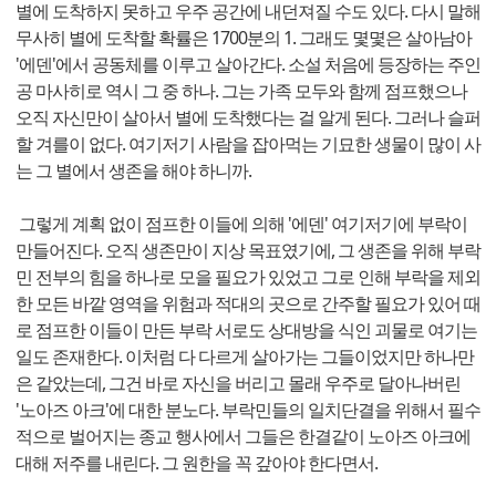
별에 도착하지 못하고 우주 공간에 내던져질 수도 있다. 다시 말해
무사히 별에 도착할 확률은 1700분의 1. 그래도 몇몇은 살아남아
'에덴'에서 공동체를 이루고 살아간다. 소설 처음에 등장하는 주인
공 마사히로 역시 그 중 하나. 그는 가족 모두와 함께 점프했으나
오직 자신만이 살아서 별에 도착했다는 걸 알게 된다. 그러나 슬퍼
할 겨를이 없다. 여기저기 사람을 잡아먹는 기묘한 생물이 많이 사
는 그 별에서 생존을 해야 하니까.
그렇게 계획 없이 점프한 이들에 의해 '에덴' 여기저기에 부락이
만들어진다. 오직 생존만이 지상 목표였기에, 그 생존을 위해 부락
민 전부의 힘을 하나로 모을 필요가 있었고 그로 인해 부락을 제외
한 모든 바깥 영역을 위험과 적대의 곳으로 간주할 필요가 있어 때
로 점프한 이들이 만든 부락 서로도 상대방을 식인 괴물로 여기는
일도 존재한다. 이처럼 다 다르게 살아가는 그들이었지만 하나만
은 같았는데, 그건 바로 자신을 버리고 몰래 우주로 달아나버린
'노아즈 아크'에 대한 분노다. 부락민들의 일치단결을 위해서 필수
적으로 벌어지는 종교 행사에서 그들은 한결같이 노아즈 아크에
대해 저주를 내린다. 그 원한을 꼭 갚아야 한다면서.