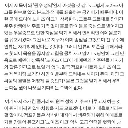
이제 제목이 왜 '원수 성역'인지 아셨을 것 같다. 그렇게 노아즈 아
크를 원수로 알고 분노와 적대를 표출하는 공간이기 때문이다. 이
런 곳에 드디어 노아즈 아크가 착륙한다. 그들은 그들대로 장기간
우주 항행에서 주로 가족 없이 홀로 탄 이들을 중심으로 벌어지고
있는 우울증으로 인한 자살을 막기 위해서 인위적인 이데올로기
를 유포시켰다. 그건 바로 지구가 이미 종말을 고했으며 전 우주에
인류는 자기밖에 없다는 것이다. 그러니 인류의 보존을 위해서라
도 헛되이 목숨을 끊지말고 힘을 뭉치자고 말이다. 당연히 그런 믿
음으로 에덴에 상륙한 '노아즈 아크'에게 에덴의 거주민들이 자기
와 같은 인간으로 보일 리 없다. 결국 점프한 이들과 노아즈 아크
는 제목처럼 보기만 하면 이빨부터 드러내는 사이가 된다. 과연 그
싸움의 결말은 어떻게 될 것인가? 물론 그것을 알기 위해서 우리
는 다음 권이 나오길 기다리는 수밖에 없다.
여기까지 소개한 줄거리로 '원수 성역'이 주로 다루고자 하는 것
이 뭔지 어쩌면 알아차렸을 지도 모르겠다. 바로 이데올로기라는
걸 말이다. 점프민들은 척박한 대지에서 생존하기 위해 이데올로
기를 만들어 유포하고 '노아즈 아크' 역시 고급 인력을 헛되이 낭