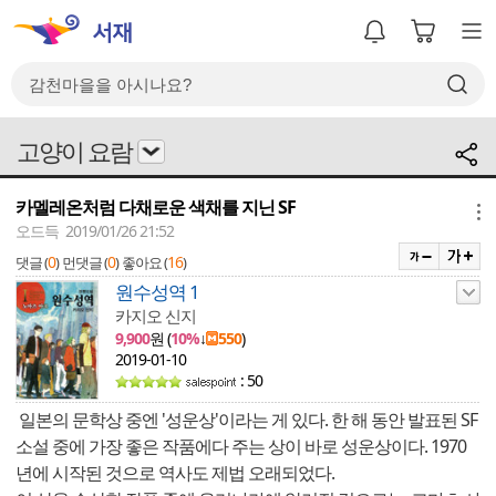
고양이 요람
카멜레온처럼 다채로운 색채를 지닌 SF
메뉴
오드득 2019/01/26 21:52
0
0
16
댓글 (
)
먼댓글 (
)
좋아요 (
)
원수성역 1
카지오 신지
9,900
원 (
10%
↓
550
)
2019-01-10
: 50
일본의 문학상 중엔 '성운상'이라는 게 있다. 한 해 동안 발표된 SF
소설 중에 가장 좋은 작품에다 주는 상이 바로 성운상이다. 1970
년에 시작된 것으로 역사도 제법 오래되었다.