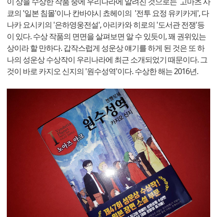
이 상을 수상한 작품 중에 우리나라에 알려진 것으로는 고마츠 사
쿄의 '일본 침몰'이나 칸바야시 쵸헤이의 '전투 요정 유키카게', 다
나카 요시키의 '은하영웅전설', 아리카와 히로의 '도서관 전쟁'등
이 있다. 수상 작품의 면면을 살펴보면 알 수 있듯이, 꽤 권위있는
상이라 할 만하다. 갑작스럽게 성운상 얘기를 하게 된 것은 또 하
나의 성운상 수상작이 우리나라에 최근 소개되었기 때문이다. 그
것이 바로 카지오 신지의 '원수성역'이다. 수상한 해는 2016년.