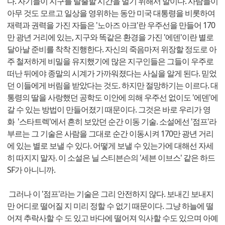
다. 자기들이 지구를 탈출할 시간을 벌기 위해서 말이다. 사람들이
아무 것도 모르고 일상을 영위하는 동안 미국 대통령을 비롯하여
재력과 권력을 가진 자들은 '노아즈 아크'란 우주선을 만들어 170
만 광년 거리에 있는, 지구와 똑같은 환경을 가진 '에덴'이란 별로
달아날 준비를 착착 진행한다. 자신의 죽음마저 위장할 정도로 아
주 철저하게 비밀을 유지했기에 많은 지구인들은 그들이 우주로
떠난 뒤에야 종말의 시계가 가까워졌다는 사실을 알게 된다. 믿었
던 이들에게 버림을 받았다는 것도. 하지만 절망하기는 이르다. 대
통령의 딸을 사랑했던 공학도 이안에 의해 우주선 없이도 '에덴'에
갈 수 있는 방법이 만들어졌기 때문이다. 그것은 바로 우리가 영
화 '스타트렉'에서 흔히 보았던 순간 이동 기술. 소설에선 '점프'라
부르는 그 기술은 사람을 그대로 순간 이동시켜 170만 광년 거리
에 있는 별로 보낼 수 있다. 어떻게 보낼 수 있는가에 대해선 자세
히 따지지 말자. 이 소설은 닐 스티븐슨의 '세븐 이브스' 같은 하드
SF가 아니니까.
그러나 이 '점프'라는 기술은 그리 안전하지 않다. 보내긴 보내지
만 어디로 떨어질 지 미리 정할 수 없기 때문이다. 그냥 하늘에 떨
어져 추락사할 수 도 있고 바다에 떨어져 익사할 수도 있으며 아예