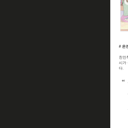
# 온
친인척
시가 
다.