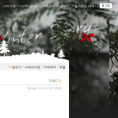
나의서재
ｌ
서재브리핑
ｌ
서재관리
ｌ
글쓰기
ｌ
즐겨찾는 서재
ｌ
글보기
ｌ
서재브리핑
ｌ
서재관리
ｌ
북플
댓글(
21
)
독서괭
l 2023-07-03 18:04