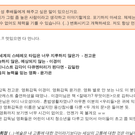
 여성 후배들에게 해주고 싶은 말이 있으신가요.
제가 그럼 좀 높은 사람이라고 생각하고 이야기할게요. 포기하지 마세요. 체제는
 수 없어도 체력을 기를 수 있습니다. (...) 변화시키고 개혁하세요. 저도 항상
..!! 멋있으면 다 언니다.
 세계의 스테레오 타입은 너무 지루하지 않은가 - 전고운
숙하지 않은, 예상되지 않는 - 이경미
미니스트 감각이 다큐멘터리가 된다면 - 김일란
음의 능력을 믿는 영화 - 윤가은
독 전고운. 영화감독 이경미. 영화감독 윤가은. 영화 별로 안 보는 나도 이 
팟캐스트 출연하셨을 때였나.. 이경미님은 책 <잘돼가? 무엇이든>으로 김하나
님은 어디 나오셨더라.. 혼밥생활자였나? 아무튼 이분의 <우리들>은 귀에 익
 영화감독은 이름은 낯설지만 용산참사를 다룬 <두 개의 문>은 들어본 듯.
영화까지 보기엔 너무 시간이 없어요.. 언젠가 꼭 볼게요 ㅠㅠ
 감독님 영화들은 어린이 내지 청소년을 다루고 있어서 아이들이 초고 쯤 되면
희정
(...) 예술은 내 고통에 대한 것이라기보다는 세상의 고통에 대한 것은 아