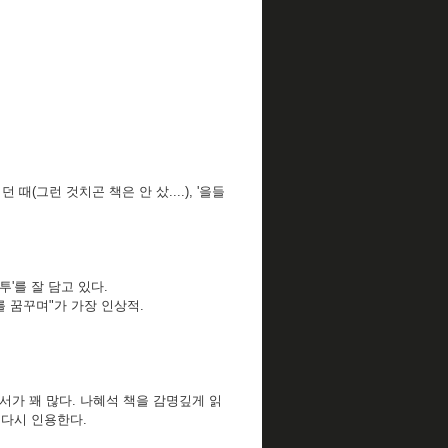
(그런 것치곤 책은 안 샀....),
'을들
'를 잘 담고 있다.
를 꿈꾸며"가 가장 인상적.
서가 꽤 많다. 나혜석 책을 감명깊게 읽
 다시 인용한다.