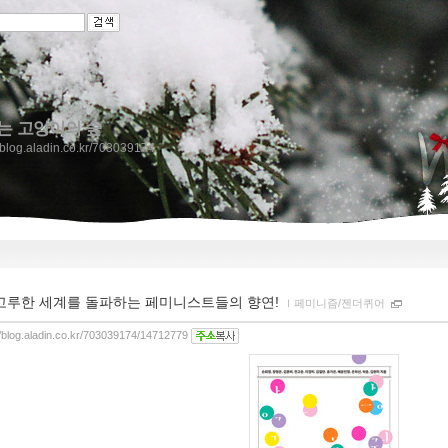
는 고양이의 숲
//blog.aladin.co.kr/703039174
고루한 세계를 돌파하는 페미니스트들의 향연!
ｌ
페미니즘/젠더퀴어
//blog.aladin.co.kr/703039174/14712779