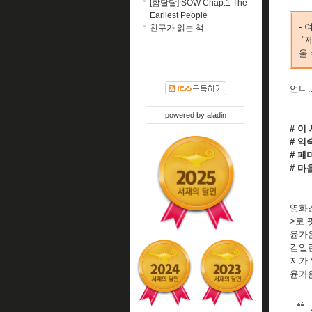
[함달달] SOW Chap.1 The
Earliest People
-
친구가 읽는 책
"
울
언니.
powered by
aladin
# 이
# 익
# 페
# 마
영화감
>로 
윤가은
김일란
지가 
윤가은