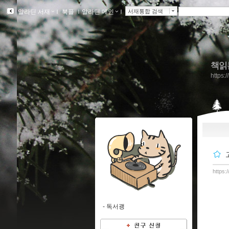
알라딘 서재
ｌ
북플
ｌ
알라딘 메인
ｌ
서재통합 검색
책읽
https:
https:
-
독서괭