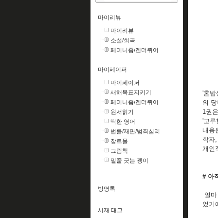
마이리뷰
마이리뷰
소설/희곡
페미니즘/젠더퀴어
마이페이퍼
마이페이퍼
새해목표지키기
'혼밥
페미니즘/젠더퀴어
의 
1권은
원서읽기
'고루
딱한 영어
내용은
법률/재판/범죄심리
학자,
장르물
개인적
그림책
밑줄 긋는 괭이
# 아
방명록
얼마 
었기에
서재 태그