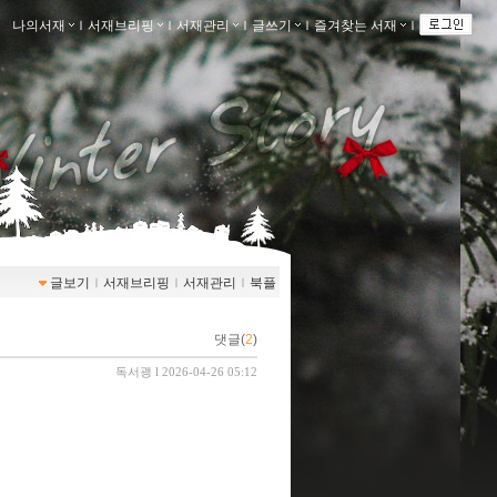
나의서재
ｌ
서재브리핑
ｌ
서재관리
ｌ
글쓰기
ｌ
즐겨찾는 서재
ｌ
글보기
ｌ
서재브리핑
ｌ
서재관리
ｌ
북플
댓글(
2
)
독서괭
l 2026-04-26 05:12