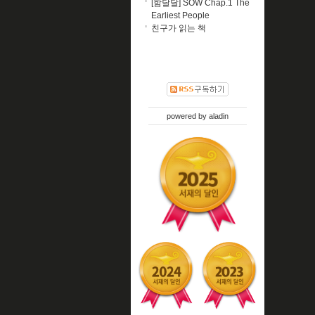
[함달달] SOW Chap.1 The
Earliest People
친구가 읽는 책
powered by
aladin