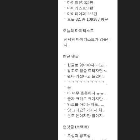
마이리뷰:
편
320
마이리스트:
편
0
마이페이퍼:
편
335
오늘 32, 총 109383 방문
오늘의 마이리스트
선택된 마이리스트가 없습니
다.
최근 댓글
한글로 읽어야지! 라고..
참고로 말씀 드리자면~..
왔다 가셨다고 들었어..
ㅋㅋㅋㅋㅋㅋㅋㅋㅋㅋ..
응
아 너무 촘촘하다 ㅠㅠ..
글자 크기도 크기지만 ..
잉크를 아끼는지도…..
앗 그래요? 거기서 처..
돈도 돈이지만 말이지..
먼댓글 (트랙백)
모성과 창조성