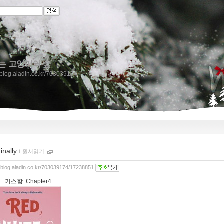
는 고양이의 숲
//blog.aladin.co.kr/703039174
inally
ｌ
원서읽기
//blog.aladin.co.kr/703039174/17238851
 키스함. Chapter4