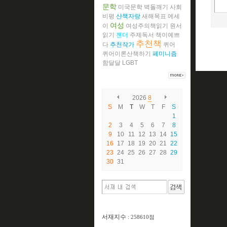
문학
미국문학
벽돌깨기
사회
비평
산책자랑
새해목표
에세
여성
이
여성주의책읽기
원서
읽기
젠더
주제독서
책이예쁘
추천책
다
추천작가
퀴어
퀴어이론산책하기
페미니즘
함달달
LGBT
2026
8
S
M
T
W
T
F
S
1
2
3
4
5
6
7
8
9
10
11
12
13
14
15
16
17
18
19
20
21
22
23
24
25
26
27
28
29
30
31
서재지수
: 258610점