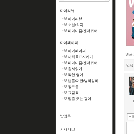
마이리뷰
마이리뷰
소설/희곡
페미니즘/젠더퀴어
마이페이퍼
마이페이퍼
댓글(
새해목표지키기
페미니즘/젠더퀴어
먼댓
원서읽기
딱한 영어
법률/재판/범죄심리
장르물
그림책
밑줄 긋는 괭이
방명록
서재 태그