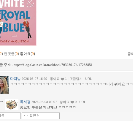
2
)
먼댓글(
0
)
좋아요(
9
)
좋
글 주소 :
https://blog.aladin.co.kr/trackback/703039174/17238851
다락방
|
|
2026-06-07 16:29
좋아요
1
댓글달기
URL
ㅋㅋㅋㅋㅋㅋㅋㅋㅋㅋㅋㅋㅋㅋㅋㅋㅋㅋㅋㅋㅋㅋㅋㅋㅋㅋㅋ이게 뭐에요 ㅋ
독서괭
|
2026-06-08 00:07
좋아요
0
URL
중요한 부분은 체크체크 ㅋㅋㅋㅋㅋ