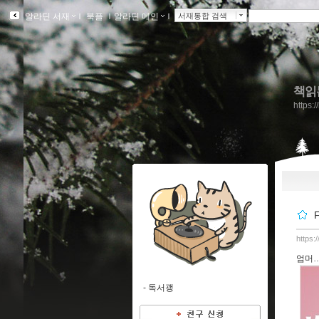
알라딘 서재
ｌ
북플
ｌ
알라딘 메인
ｌ
서재통합 검색
책읽
https:
F
https:
엄머….
-
독서괭