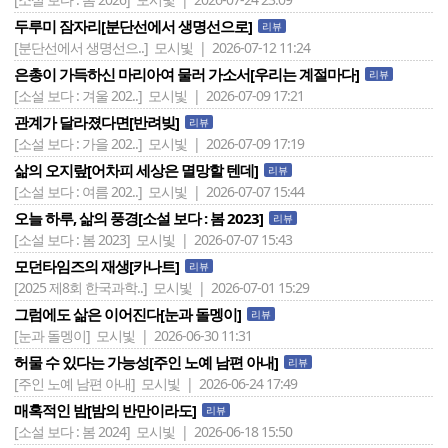
두루미 잠자리[분단선에서 생명선으로]
리뷰
[분단선에서 생명선으..]
모시빛 | 2026-07-12 11:24
은총이 가득하신 마리아여 물러 가소서[우리는 계절마다]
리뷰
[소설 보다 : 겨울 202..]
모시빛 | 2026-07-09 17:21
관계가 달라졌다면[반려빚]
리뷰
[소설 보다 : 가을 202..]
모시빛 | 2026-07-09 17:19
삶의 오지랖[어차피 세상은 멸망할 텐데]
리뷰
[소설 보다 : 여름 202..]
모시빛 | 2026-07-07 15:44
오늘 하루, 삶의 풍경[소설 보다 : 봄 2023]
리뷰
[소설 보다 : 봄 2023]
모시빛 | 2026-07-07 15:43
모던타임즈의 재생[카나트]
리뷰
[2025 제8회 한국과학..]
모시빛 | 2026-07-01 15:29
그럼에도 삶은 이어진다[눈과 돌멩이]
리뷰
[눈과 돌멩이]
모시빛 | 2026-06-30 11:31
허물 수 있다는 가능성[주인 노예 남편 아내]
리뷰
[주인 노예 남편 아내]
모시빛 | 2026-06-24 17:49
매혹적인 밤[밤의 반만이라도]
리뷰
[소설 보다 : 봄 2024]
모시빛 | 2026-06-18 15:50