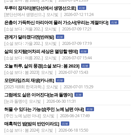
두루미 잠자리[분단선에서 생명선으로]
리뷰
[분단선에서 생명선으..]
모시빛 | 2026-07-12 11:24
은총이 가득하신 마리아여 물러 가소서[우리는 계절마다]
리뷰
[소설 보다 : 겨울 202..]
모시빛 | 2026-07-09 17:21
관계가 달라졌다면[반려빚]
리뷰
[소설 보다 : 가을 202..]
모시빛 | 2026-07-09 17:19
삶의 오지랖[어차피 세상은 멸망할 텐데]
리뷰
[소설 보다 : 여름 202..]
모시빛 | 2026-07-07 15:44
오늘 하루, 삶의 풍경[소설 보다 : 봄 2023]
리뷰
[소설 보다 : 봄 2023]
모시빛 | 2026-07-07 15:43
모던타임즈의 재생[카나트]
리뷰
[2025 제8회 한국과학..]
모시빛 | 2026-07-01 15:29
그럼에도 삶은 이어진다[눈과 돌멩이]
리뷰
[눈과 돌멩이]
모시빛 | 2026-06-30 11:31
허물 수 있다는 가능성[주인 노예 남편 아내]
리뷰
[주인 노예 남편 아내]
모시빛 | 2026-06-24 17:49
매혹적인 밤[밤의 반만이라도]
리뷰
[소설 보다 : 봄 2024]
모시빛 | 2026-06-18 15:50