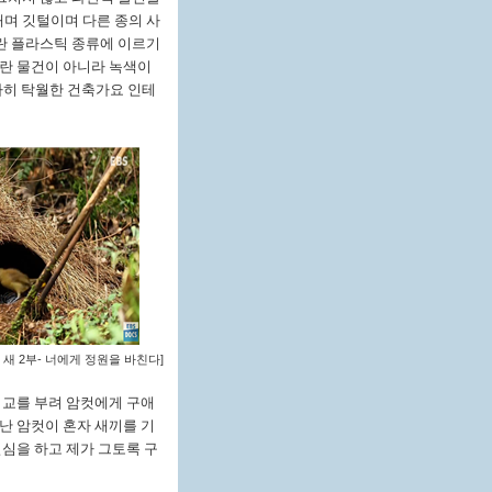
며 깃털이며 다른 종의 사
파란 플라스틱 종류에 이르기
란 물건이 아니라 녹색이
가히 탁월한 건축가요 인테
 새
2
부
-
너에게 정원을 바친다
]
기교를 부려 암컷에게 구애
난 암컷이 혼자 새끼를 기
심을 하고 제가 그토록 구