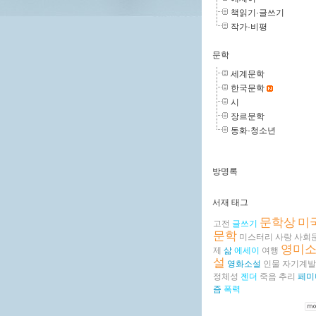
책읽기·글쓰기
작가·비평
문학
세계문학
한국문학
시
장르문학
동화·청소년
방명록
서재 태그
문학상
미
고전
글쓰기
문학
미스터리
사랑
사회
영미
제
삶
에세이
여행
설
영화소설
인물
자기계발
정체성
젠더
죽음
추리
페미
즘
폭력