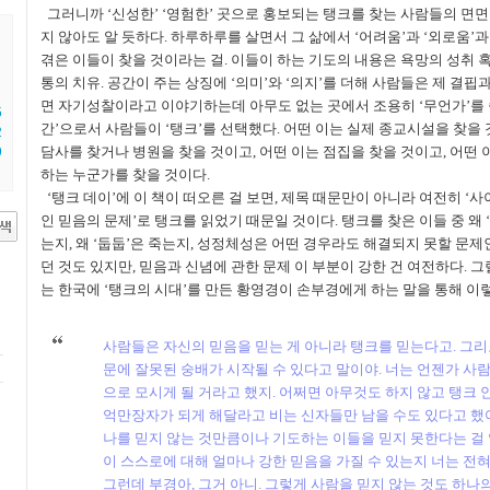
그러니까
‘
신성한
’ ‘
영험한
’
곳으로 홍보되는 탱크를 찾는 사람들의 면면
지 않아도 알 듯하다
.
하루하루를 살면서 그 삶에서
‘
어려움
’
과
‘
외로움
’
겪은 이들이 찾을 것이라는 걸
.
이들이 하는 기도의 내용은 욕망의 성취 
통의 치유
.
공간이 주는 상징에
‘
의미
’
와
‘
의지
’
를 더해 사람들은 제 결핍
면 자기성찰이라고 이야기하는데 아무도 없는 곳에서 조용히
‘
무언가
’
를
5
간
’
으로서 사람들이
‘
탱크
’
를 선택했다
.
어떤 이는 실제 종교시설을 찾을
2
담사를 찾거나 병원을 찾을 것이고
,
어떤 이는 점집을 찾을 것이고
,
어떤 
9
하는 누군가를 찾을 것이다
.
‘
탱크 데이
’
에 이 책이 떠오른 걸 보면
,
제목 때문만이 아니라 여전히
‘
사
인 믿음의 문제
’
로 탱크를 읽었기 때문일 것이다
.
탱크를 찾은 이들 중 왜
‘
는지
,
왜
‘
둡둡
’
은 죽는지
,
성정체성은 어떤 경우라도 해결되지 못할 문제
던 것도 있지만
,
믿음과 신념에 관한 문제 이 부분이 강한 건 여전하다
.
그
는 한국에
‘
탱크의 시대
’
를 만든 황영경이 손부경에게 하는 말을 통해 이
사람들은 자신의 믿음을 믿는 게 아니라 탱크를 믿는다고
.
그리
문에 잘못된 숭배가 시작될 수 있다고 말이야
.
너는 언젠가 사람
으로 모시게 될 거라고 했지
.
어쩌면 아무것도 하지 않고 탱크 
억만장자가 되게 해달라고 비는 신자들만 남을 수도 있다고 했
나를 믿지 않는 것만큼이나 기도하는 이들을 믿지 못한다는 걸
이 스스로에 대해 얼마나 강한 믿음을 가질 수 있는지 너는 전
그런데 부경아
,
그거 아니
.
그렇게 사람을 믿지 않는 것도 하나