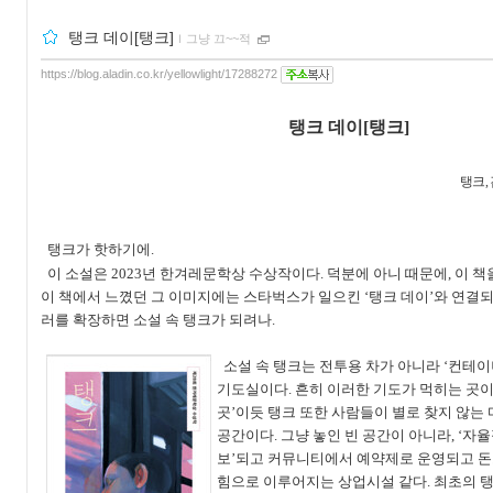
탱크 데이[탱크]
ｌ
그냥 끄~~적
https://blog.aladin.co.kr/yellowlight/17288272
탱크 데이
[
탱크
]
탱크,
탱크가 핫하기에
.
이 소설은
2023
년 한겨레문학상 수상작이다
.
덕분에 아니 때문에
,
이 책
이 책에서 느꼈던 그 이미지에는 스타벅스가 일으킨
‘
탱크 데이
’
와 연결되
러를 확장하면 소설 속 탱크가 되려나
.
소설 속 탱크는 전투용 차가 아니라
‘
컨테이
기도실이다
.
흔히 이러한 기도가 먹히는 곳
곳
’
이듯 탱크 또한 사람들이 별로 찾지 않는
공간이다
.
그냥 놓인 빈 공간이 아니라
, ‘
자율
보
’
되고 커뮤니티에서 예약제로 운영되고 돈
힘으로 이루어지는 상업시설 같다
.
최초의 