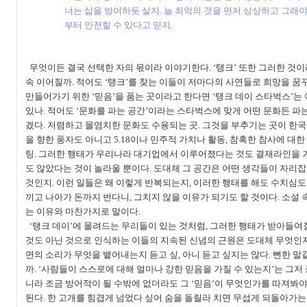
너는 삶을 방어하듯 살지
.
늘 최악의 것을 먼저 상상하고 그래
부터 안전할 수 있다고 믿지
.
무엇이든 결국 선택한 자의 몫이라 이야기한다
. ‘
탱크
’
또한 그러한 것
속 이어질까
.
적어도
‘
탱크
’
를 찾는 이들이 저마다의 사연들로 희망을 꿈
만들어가기 위한
‘
믿음
’
을 품는 곳이라고 한다면
‘
탱크 데이 스타벅스
’
는
있나
.
적어도
‘
문화를 파는 공간
’
이라는 스타벅스에 맞게 어떤 문화든 파는
겠다
.
저렴하고 몰염치한 문화도 수용되는 곳
.
그것을 부추기는 곳이 한국
을 향한 풍자도 아니고
5.18
이나 민주적 가치나 활동
,
참혹한 참사에 대한
팅
.
그러한 행태가 우리나라 대기업에서 이루어졌다는 것도 결재라인을 
도 않았다는 것이 놀라울 뿐이다
.
도대체 그 공간은 어떤 생각들이 자리잡
것인지
.
이런 일들은 왜 이렇게 반복되는지
,
이러한 행태를 해도 수치심도
끼고 나아가 돈까지 번다니
,
그치지 않을 이유가 되기도 할 것이다
.
소설 
는 이유와 마찬가지로 말이다
.
‘
탱크 데이
’
에 몰려드는 무리들이 있는 것처럼
,
그러한 행태가 받아들여질
것도 아닌 것으로 인식하는 이들의 지속된 신념의 근원은 도대체 무엇인
면의 소리가 무엇을 뱉어내는지 듣고 싶
,
아니 듣고 싶지는 않다
.
뻔한 말
까
. ‘
사람들이 스스로에 대해 얼마나 강한 믿음을 가질 수 있는지
’
는 그저
니라 조금 방어적이 될 수밖에 없더라도 그
‘
믿음
’
이 무엇인가를 따져봐야
된다
.
한 고개를 힘겹게 넘었다 싶어 숨을 돌릴라 치면 무섭게 되돌아가는 