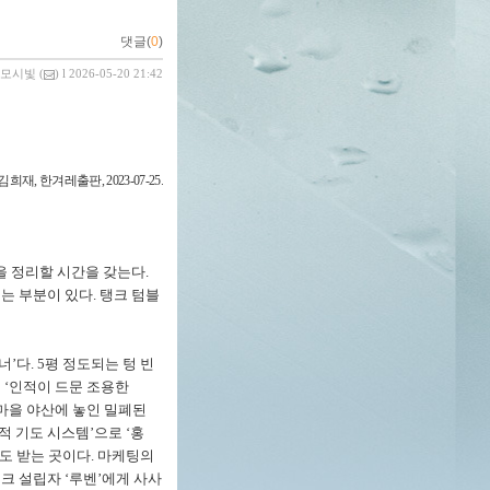
댓글(
0
)
모시빛
(
) l 2026-05-20 21:42
김희재
,
한겨레출판
, 2023-07-25
.
을 정리할 시간을 갖는다
.
는 부분이 있다
.
탱크 텀블
너
’
다
. 5
평 정도되는 텅 빈
이
‘
인적이 드문 조용한
 마을 야산에 놓인 밀폐된
적 기도 시스템
’
으로
‘
홍
도 받는 곳이다
.
마케팅의
탱크 설립자
‘
루벤
’
에게 사사