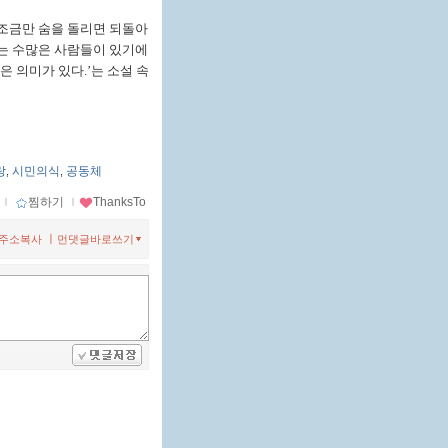
조금만 숨을 돌리면 되돌아
는 수많은 사람들이 있기에
은 의미가 있다
.’
는 소설 속
랑
시민의식
공동체
,
,
ｌ
찜하기
ｌ
ThanksTo
ㅣ
주소복사
먼댓글바로쓰기