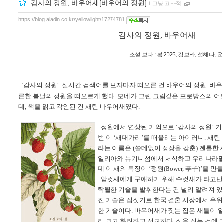
감사의 정원, 바우어새[바우어의 정원]
ｌ
그냥 끄~~적
https://blog.aladin.co.kr/yellowlight/17274781
감사의 정원
,
바우어새
소설 보다
:
봄
2025,
강보라
,
성해나
,
윤
‘
감사의 정원
’.
실시간 검색어를 보자마자 떠오른 건 바우어의 정원
.
바우
른한 봄날의 정원을 떠오르게 했다
.
모네가 그린 그림같은 프로방스의 어
데
,
책을 읽고 각인된 건 새틴 바우어새였다
.
정원에서 연상된 기억으로
‘
감사의 정원
’
기
번 이
‘
새대가리
’
를 떠올리는 아이러니
.
새틴
라는 이름은
(
쓸데없이 정장을 갖춘
)
젠틀한 
일리아와 뉴기니섬에서 서식하고 우리나라
데 이 새의 특징이
‘
정원
(
Bower
,
亭子
)’
을 만
암컷새에게 구애하기 위해 수컷새가 타고난
탁월한 기술을 발휘한다는 건 널리 알려져 
진 기술은 집짓기로 한국 결혼 시장에서 우위
한 기술이다
.
바우어새가 짓는 집은 새들이 
리 크고 화려하고 정교하다
.
집을 짓는 것에