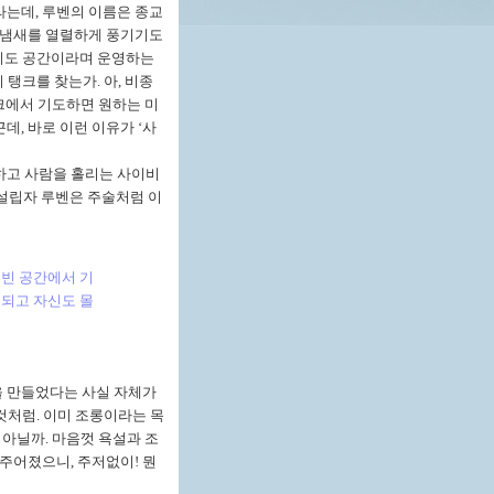
라는데
,
루벤의 이름은 종교
냄새를 열렬하게 풍기기도
기도 공간이라며 운영하는
이 탱크를 찾는가
.
아
,
비종
크에서 기도하면 원하는 미
근데
,
바로 이런 이유가
‘
사
하고 사람을 홀리는 사이비
설립자 루벤은 주술처럼 이
 빈 공간에서 기
 되고 자신도 몰
을 만들었다는 사실 자체가
 것처럼
.
이미 조롱이라는 목
 아닐까
.
마음껏 욕설과 조
 주어졌으니
,
주저없이
!
뭔