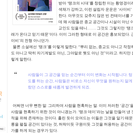
받아
‘
탱크의 시대
’
를 창립한 이는 황영경이
색채가 강하고
,
이런 설립자 운운은
‘
사이비
’
한다
.
아무것도 갖추지 않은 빈 컨테이너를 
데 왜 사람들은 종교 공간이나 시설이 아닌 
교인도 있을 테니
……
.
그것도 그렇지만
‘
탱
래가 온다고 믿기 때문
’
이다
.
이미 그러한 형태로 이 공간은 홍보되었다
.
이비
’
의 전형 아니던가
.
물론 소설에선
‘
탱크
’
를 이렇게 말한다
. “
뿌리 없는
,
종교도 아니고 작정
도 아니고 딱히 자기계발도 아닌
,
그야말로 뭣도 아닌 것
”
이라고
.
하지만 
렇게 말한다
.
사람들이 그 공간을 믿는 순간부터 이미 변화는 시작됩니다
.
텅
도를 하는 순간
,
사람들은 비로소 자신이 무엇을 원하는지 알게
랐던 스스로를 새롭게 발견하게 되죠
.
국
문
소
어쩌면 너무 뻔한 말
.
그리하여 사람을 현혹하는 말
.
이미 저러한
‘
공간
’
사람을 현혹하기 위한 것이 아니겠는가
. ‘
탱크 데이
’
라는 날을 만들어 낸
니
적을 위해 존재하는 것이다
.
홀린 듯이 모여드는 이들은 그것을 알기 때문
롱을 펼칠 공간이 있다는 것
,
허락이듯 구원이듯 그것을 허용하는 공간이
가를 하게 되는 경우가 있다
.