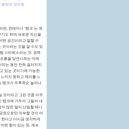
야 최악의 것으로
이라면
,
컨테이너
‘
탱크
’
는 계
꾸기도 하며 새로운 자신을
 어떤 공간이라고 말할 수
 곳이라는 것을 알 수도 있
형 스타벅스라는 것
.
권력
 조롱을 당연시하는 마케
거치는 동안 전혀 걸러지지
고 있는 곳이기에 가능한
 느끼지 못하고 제미를 느
속 탱크가 우후죽순 늘어나
 것이라고 그런 것쯤 아무
지 탱크에 가두어 그들의 내
같지 않은 말이 난립할 테니
 긍정으로만 치부할 것이 아
 한다고 다시금 생각하게
어떤 힘이 있는 듯
,
계속