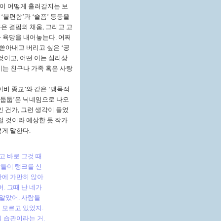
이 어떻게 흘러갈지는 보
과
‘
불편함
’
과
‘
슬픔
’
등등을
혹은 결핍의 채움
,
그리고 고
과 욕망을 내어놓는다
.
어쩌
 쏟아내고 버리고 싶은
‘
공
 것이고
,
어떤 이는 심리상
이는 친구나 가족 혹은 사랑
이비 종교
’
와 같은
‘
맹목적
둡둡
’
은 닉네임으로 나오
인 건가
,
그런 생각이 들었
럴 것이라 예상한 듯 작가
렇게 말한다
.
고 바로 그것 때
들이 탱크를 신
안에 가만히 앉아
어
.
그때 난 네가
 알았어
.
사람들
혀 모르고 있었지
.
의 습관이라는 거
.