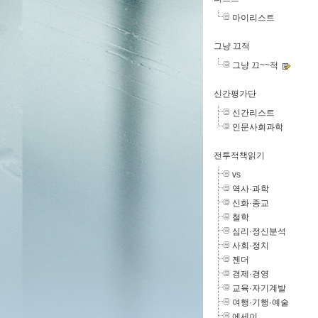
마이리스트
그냥 끄적
그냥 끄~~적
신간평가단
신간리스트
인문사회과학
전투적책읽기
vs
역사·과학
신화·종교
철학
심리·정신분석
사회·정치
젠더
경제·경영
교육·자기계발
여행·기행·예술
에세이