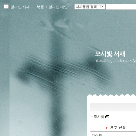
알라딘 서재
ｌ
북플
ｌ
알라딘 메인
ｌ
서재통합 검색
모시빛 서재
https://blog.aladin.co.kr/y
-
모시빛
리스트