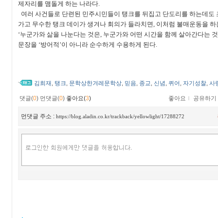
제자리를 맴돌게 하는 나라다
.
여러 사건들로 단련된 민주시민들이 탱크를 뒤집고 단도리를 하는데도 
가고 무수한 탱크 데이가 생겨나 회의가 들라치면
,
이처럼 불매운동을 하
‘
누군가와 삶을 나눈다는 것은
,
누군가와 어떤 시간을 함께 살아간다는 것
문장을
‘
방어적
’
이 아니라 순수하게 수용하게 된다
.
김희재
탱크
문학상한겨레문학상
믿음
종교
신념
퀴어
자기성찰
사
,
,
,
,
,
,
,
,
댓글(
0
)
먼댓글(
0
)
좋아요(
3
)
좋아요
ｌ
공유하기
먼댓글 주소 :
https://blog.aladin.co.kr/trackback/yellowlight/17288272