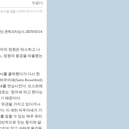
댓글(
0
)
모시빛
(
) l 2026-05-13 21:05
단
,
문학과지성사
, 2025-03-14
.
어의 정원은 따스하고 나
느 정원의 풍경을 떠올렸는
사를 클릭했다가 다시 한
 바우어새
(Satin Bowerbird)
새를 연상시킨다
.
오스트레
말로는
‘
정자새
’
라고 한다는
들기 때문이다
.
 외관을 가지고 있다거나
있다
.
이 새틴 바우어새가 가
를 점할 수 있는 매우 유리
일반적으로 짓는 둥지와 달
 그치지 않고 파란색 물건들