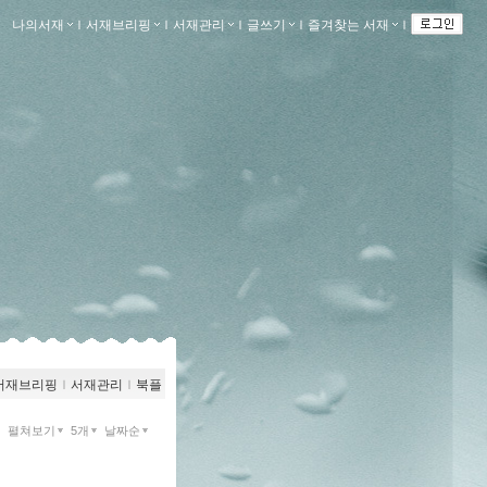
나의서재
ｌ
서재브리핑
ｌ
서재관리
ｌ
글쓰기
ｌ
즐겨찾는 서재
ｌ
서재브리핑
ｌ
서재관리
ｌ
북플
펼쳐보기
5개
날짜순