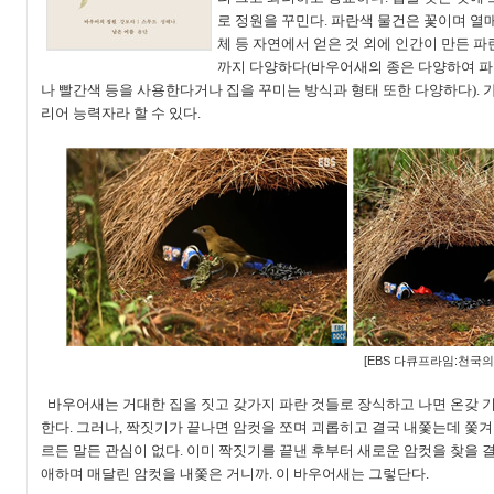
로 정원을 꾸민다
.
파란색 물건은 꽃이며 열매
체 등 자연에서 얻은 것 외에 인간이 만든 
까지 다양하다
(
바우어새의 종은 다양하여 파
나 빨간색 등을 사용한다거나 집을 꾸미는 방식과 형태 또한 다양하다
).
리어 능력자라 할 수 있다
.
[EBS
다큐프라임
:
천국의
바우어새는 거대한 집을 짓고 갖가지 파란 것들로 장식하고 나면 온갖 
한다
.
그러나
,
짝짓기가 끝나면 암컷을 쪼며 괴롭히고 결국 내쫓는데 쫓겨
르든 말든 관심이 없다
.
이미 짝짓기를 끝낸 후부터 새로운 암컷을 찾을 결
애하며 매달린 암컷을 내쫓은 거니까
.
이 바우어새는 그렇단다
.