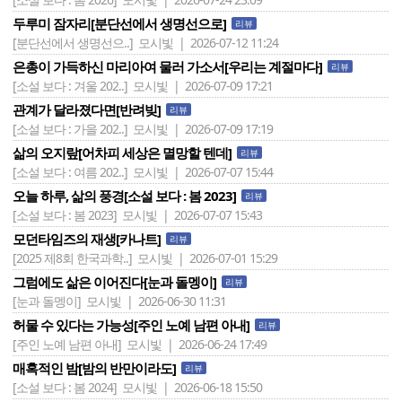
두루미 잠자리[분단선에서 생명선으로]
리뷰
[분단선에서 생명선으..]
모시빛 | 2026-07-12 11:24
은총이 가득하신 마리아여 물러 가소서[우리는 계절마다]
리뷰
[소설 보다 : 겨울 202..]
모시빛 | 2026-07-09 17:21
관계가 달라졌다면[반려빚]
리뷰
[소설 보다 : 가을 202..]
모시빛 | 2026-07-09 17:19
삶의 오지랖[어차피 세상은 멸망할 텐데]
리뷰
[소설 보다 : 여름 202..]
모시빛 | 2026-07-07 15:44
오늘 하루, 삶의 풍경[소설 보다 : 봄 2023]
리뷰
[소설 보다 : 봄 2023]
모시빛 | 2026-07-07 15:43
모던타임즈의 재생[카나트]
리뷰
[2025 제8회 한국과학..]
모시빛 | 2026-07-01 15:29
그럼에도 삶은 이어진다[눈과 돌멩이]
리뷰
[눈과 돌멩이]
모시빛 | 2026-06-30 11:31
허물 수 있다는 가능성[주인 노예 남편 아내]
리뷰
[주인 노예 남편 아내]
모시빛 | 2026-06-24 17:49
매혹적인 밤[밤의 반만이라도]
리뷰
[소설 보다 : 봄 2024]
모시빛 | 2026-06-18 15:50