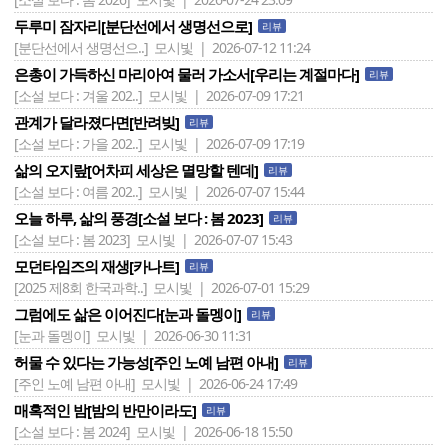
두루미 잠자리[분단선에서 생명선으로]
리뷰
[분단선에서 생명선으..]
모시빛 | 2026-07-12 11:24
은총이 가득하신 마리아여 물러 가소서[우리는 계절마다]
리뷰
[소설 보다 : 겨울 202..]
모시빛 | 2026-07-09 17:21
관계가 달라졌다면[반려빚]
리뷰
[소설 보다 : 가을 202..]
모시빛 | 2026-07-09 17:19
삶의 오지랖[어차피 세상은 멸망할 텐데]
리뷰
[소설 보다 : 여름 202..]
모시빛 | 2026-07-07 15:44
오늘 하루, 삶의 풍경[소설 보다 : 봄 2023]
리뷰
[소설 보다 : 봄 2023]
모시빛 | 2026-07-07 15:43
모던타임즈의 재생[카나트]
리뷰
[2025 제8회 한국과학..]
모시빛 | 2026-07-01 15:29
그럼에도 삶은 이어진다[눈과 돌멩이]
리뷰
[눈과 돌멩이]
모시빛 | 2026-06-30 11:31
허물 수 있다는 가능성[주인 노예 남편 아내]
리뷰
[주인 노예 남편 아내]
모시빛 | 2026-06-24 17:49
매혹적인 밤[밤의 반만이라도]
리뷰
[소설 보다 : 봄 2024]
모시빛 | 2026-06-18 15:50