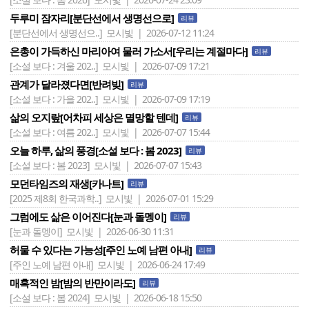
두루미 잠자리[분단선에서 생명선으로]
리뷰
[분단선에서 생명선으..]
모시빛 | 2026-07-12 11:24
은총이 가득하신 마리아여 물러 가소서[우리는 계절마다]
리뷰
[소설 보다 : 겨울 202..]
모시빛 | 2026-07-09 17:21
관계가 달라졌다면[반려빚]
리뷰
[소설 보다 : 가을 202..]
모시빛 | 2026-07-09 17:19
삶의 오지랖[어차피 세상은 멸망할 텐데]
리뷰
[소설 보다 : 여름 202..]
모시빛 | 2026-07-07 15:44
오늘 하루, 삶의 풍경[소설 보다 : 봄 2023]
리뷰
[소설 보다 : 봄 2023]
모시빛 | 2026-07-07 15:43
모던타임즈의 재생[카나트]
리뷰
[2025 제8회 한국과학..]
모시빛 | 2026-07-01 15:29
그럼에도 삶은 이어진다[눈과 돌멩이]
리뷰
[눈과 돌멩이]
모시빛 | 2026-06-30 11:31
허물 수 있다는 가능성[주인 노예 남편 아내]
리뷰
[주인 노예 남편 아내]
모시빛 | 2026-06-24 17:49
매혹적인 밤[밤의 반만이라도]
리뷰
[소설 보다 : 봄 2024]
모시빛 | 2026-06-18 15:50