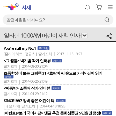
알라딘 10:00AM 어린이 새책 인사
You’re still my No.1
100자평
[줄리아 하트 - 정규 6..]
딸기꼬치 | 2017-11-13 19:27
<그 꿈들> 박기범 작가 인터뷰
페이퍼
딸기꼬치 | 2014-08-30 21:04
초등학생이 보는 그림책 31 <호랑이 씨 숲으로 가다> 깊이 읽기
페이퍼
딸기꼬치 | 2014-06-26 21:49
<짜증방> 소중애 작가 인터뷰
페이퍼
딸기꼬치 | 2014-04-29 21:12
SINCE1997 창비 좋은 어린이 책
리스트
[내 모자야]
딸기꼬치 | 2014-04-18 18:28
[이벤트]<보리 국어사전> 댓글 추첨 문화상품권 5만원권 증정!
페이퍼