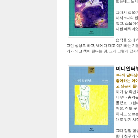
했는데... 도
그래서 접으려
래서 <나의 
었고, 스물여
다란 매력이
습작을 오래 
그런 상상도 하고, 벽에다 대고 얘기하는 기분
기가 되고 책이 된다는 것, 그게 그렇게 감사
미니인터뷰
<나의 달타냥
좋아하는 아이
고 싶은지 들
제가 삼 학년 
너무나 충격을
몰랐죠. 그런
어요. 잠도 
하나도 모르는
대로 읽기 시
그때 정말 힘
한테 친구가 