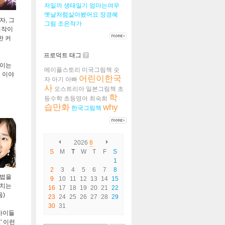
저일까
생태일기
엄마는여우
옛날처럼살아봤어요
장경혜
자, 그
그림
조은작가
시작이
한 커
프로덕트 태그
쓰이는
메이플스토리
미국그림책
숫
는 이야
어린이한국
자
아기
아빠
사
오스트리아
일본그림책
초
학
등수학
초등영어
최숙희
습만화
why
한국그림책
2026
8
S
M
T
W
T
F
S
1
2
3
4
5
6
7
8
방법을
9
10
11
12
13
14
15
닥치는
16
17
18
19
20
21
22
음)
23
24
25
26
27
28
29
30
31
 아이들
' 이런