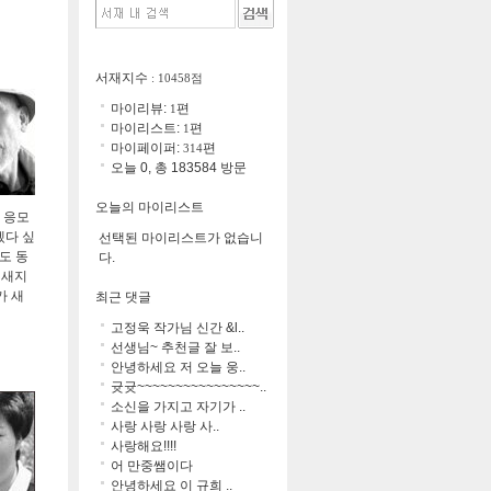
서재지수
: 10458점
마이리뷰:
편
1
마이리스트:
편
1
마이페이퍼:
편
314
오늘 0, 총 183584 방문
오늘의 마이리스트
 응모
겠다 싶
선택된 마이리스트가 없습니
도 동
다.
 새지
가 새
최근 댓글
고정욱 작가님 신간 &l..
선생님~ 추천글 잘 보..
안녕하세요 저 오늘 웅..
귯귯~~~~~~~~~~~~~~~~..
소신을 가지고 자기가 ..
사랑 사랑 사랑 사..
사랑해요!!!!
어 만중쌤이다
안녕하세요 이 규희 ..