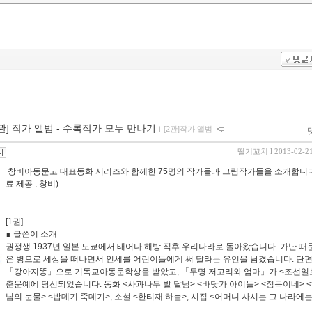
] 작가 앨범 - 수록작가 모두 만나기
ｌ
[2관]작가 앨범
딸기꼬치
l 2013-02-2
창비아동문고 대표동화 시리즈와 함께한 75명의 작가들과 그림작가들을 소개합니다
료 제공 : 창비)
[1권]
∎ 글쓴이 소개
권정생 1937년 일본 도쿄에서 태어나 해방 직후 우리나라로 돌아왔습니다. 가난 때
은 병으로 세상을 떠나면서 인세를 어린이들에게 써 달라는 유언을 남겼습니다. 단
「강아지똥」으로 기독교아동문학상을 받았고, 「무명 저고리와 엄마」가 <조선일보
춘문예에 당선되었습니다. 동화 <사과나무 밭 달님> <바닷가 아이들> <점득이네> 
님의 눈물> <밥데기 죽데기>, 소설 <한티재 하늘>, 시집 <어머니 사시는 그 나라에는