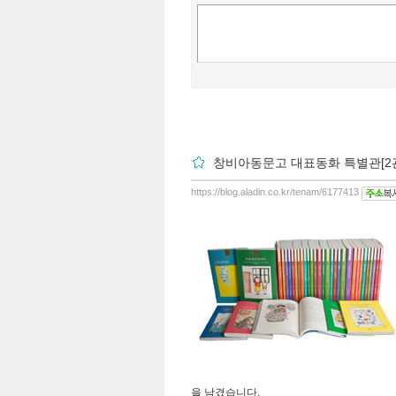
창비아동문고 대표동화 특별관[2관
https://blog.aladin.co.kr/tenam/6177413
을 남겼습니다.