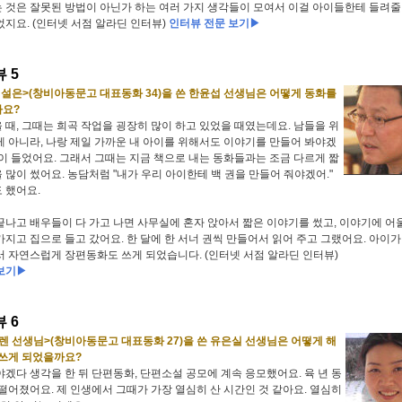
 것은 잘못된 방법이 아닌가 하는 여러 가지 생각들이 모여서 이걸 아이들한테 들려줄
었지요. (인터넷 서점 알라딘 인터뷰)
인터뷰 전문 보기▶
 5
전설은>(창비아동문고 대표동화 34)을 쓴 한윤섭 선생님은 어떻게 동화를
까요?
 때, 그때는 희곡 작업을 굉장히 많이 하고 있었을 때였는데요. 남들을 위
게 아니라, 나랑 제일 가까운 내 아이를 위해서도 이야기를 만들어 봐야겠
각이 들었어요. 그래서 그때는 지금 책으로 내는 동화들과는 조금 다르게 짧
 많이 썼어요. 농담처럼 "내가 우리 아이한테 백 권을 만들어 줘야겠어."
 했어요.
끝나고 배우들이 다 가고 나면 사무실에 혼자 앉아서 짧은 이야기를 썼고, 이야기에 
가지고 집으로 들고 갔어요. 한 달에 한 서너 권씩 만들어서 읽어 주고 그랬어요. 아이가
서 자연스럽게 장편동화도 쓰게 되었습니다. (인터넷 서점 알라딘 인터뷰)
보기▶
 6
렌 선생님>(창비아동문고 대표동화 27)을 쓴 유은실 선생님은 어떻게 해
 쓰게 되었을까요?
야겠다 생각을 한 뒤 단편동화, 단편소설 공모에 계속 응모했어요. 육 년 동
 떨어졌어요. 제 인생에서 그때가 가장 열심히 산 시간인 것 같아요. 열심히