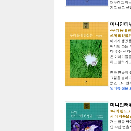
채우려고 하는
기로 쓰고 싶
미니인터뷰
<우리 동네 
쓰게 되었을
아이가 생겼을
해서만 쓰는 
다, 하는 생
은 이야기들을
하고 말하기도
연극 연습이 
그림을 붙여 
했죠. 그러면
인터뷰 전문 
미니인터뷰
<나의 린드그
서 이 작품을
저는 글을 써
안 수십 번을