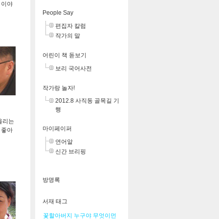
 이야
People Say
편집자 칼럼
작가의 말
어린이 책 돋보기
보리 국어사전
작가랑 놀자!
2012.8 사직동 골목길 기
행
어울리는
마이페이퍼
 좋아
연어알
신간 브리핑
방명록
서재 태그
꽃할아버지
누구야
무엇이먼