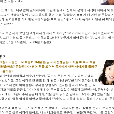
저히 안 되는 거예요.
고 했어요. 너무 많이 떨어지니까. 그런데 끝내기 전에 내 문학의 시작에 대해서 써 보
린드그렌 선생님>을 써 가지고 응모를 했던 거죠. '말괄량이 삐삐'가 내 어린 날 문학의 
섯에 완역본으로 다시 만난 <내 이름은 삐삐 롱스타킹>이 내가 동화에서 발을 못 빼게 
었으니까요.
하다 보면 제가 보낸 원고가 파지가 돼서 쓰레기장으로 가거나 어딘가에서 이면지로 
, 그런 기분도 들거든요. 제가 원고를 보내면 누군가가 읽어 준다는 것, 그게 의미 있
해요. (「창비어린이」 2006년 가을호)
 7
>(창비아동문고 대표동화 16)을 쓴 김리리 선생님은 어렸을 때부터 책을
였을까요? 동화작가가 되어 책을 쓰면서 독자에게 어떤 이야기를 들려주
어 볼까요?
때 우연히 아이들과 싸우게 됐는데, "공부도 못하는 게..." 이러는 거예요.
 받았어요. 그런 생각은 한 번도 안 해 봤고, 사실 공부를 해야 된다는 것도
데 그것 때문에 아이들한테 무시를 당할 수도 있다는 충격에 학교를 안 갔
못 자고 며칠을 끙끙 앓다가 어떻게 하면 공부를 잘할 수 있을까 고민했는데, 공부하는 
 거예요. 그런데 주워들은 얘기가, 책을 많이 읽으면 된대요. 그래서 집에 있는 책을 
작했어요. 엄청 열심히 읽었고 좋아하게 됐어요. 그 다음에 성적도 올라가더라고요.(웃
들었는데 책을 읽으면서 해소했던 것 같아요. 그래서 저는 뭔가 작품을 쓴다기 보다는
되어 주고 싶은 생각이 들어요. '나는 너희들하고 친구야. 너희들과 똑같아. 나도 그랬어.