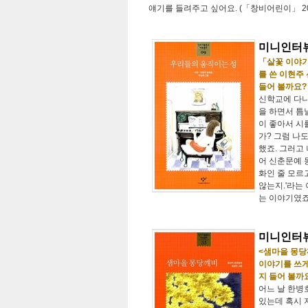
얘기를 들려주고 싶어요. (「창비어린이」 20
미니인터뷰
「살꽃 이야기
를 쓴 이현주
들어 볼까요?
신학교에 다니
을 하면서 틈
이 좋아서 시
가? 그럼 나
했죠. 그러고
어 신춘문예 
화인 줄 모르
않는지.'라는
는 이야기였죠
미니인터뷰
<샘마을 몽당
이야기를 쓰게
지 들어 볼까
어느 날 한병
있는데 혹시 