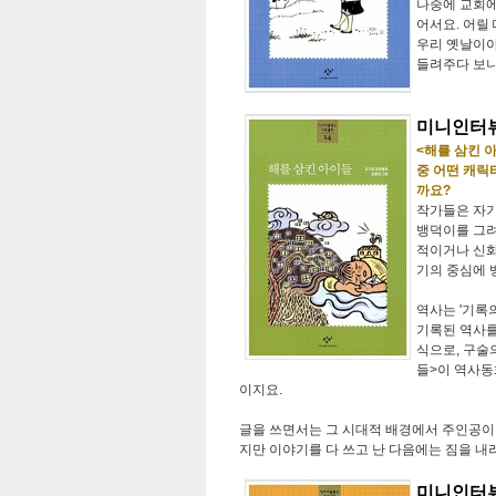
나중에 교회에
어서요. 어릴
우리 옛날이야
들려주다 보니
미니인터뷰
<해를 삼킨 
중 어떤 캐릭
까요?
작가들은 자기
뱅덕이를 그려
적이거나 신화
기의 중심에 
역사는 '기록
기록된 역사를
식으로, 구술
들>이 역사동
이지요.
글을 쓰면서는 그 시대적 배경에서 주인공이 
지만 이야기를 다 쓰고 난 다음에는 짐을 내
미니인터뷰