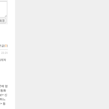
댓글(
0
)
1 22:21
!(자
문에 얻
편동화
> 신
<하느
> 등