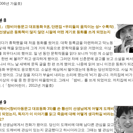
06년 가을호)
 8
」 (창비아동문고 대표동화 9권, 단편집 <우리들의 움직이는 성> 수록작)
 선생님은 동화책이 많지 않던 시절에 어떤 계기로 동화를 쓰게 되었는지
다가 휴학했을 때 처음 동화를 썼어요. 대학 등록금을 마련하려고 막노동
날 때 책을 읽었는데 그게 거의 처음으로 문학작품을 읽은 거였어요. 이상
를 외우다시피 했어요. 일 년 동안 문학작품을 읽다 보니까 '이런 게 소설인
도 한번 써 볼까?' 하고 생각하게 됐어요. 그러던 차에 신춘문예 광고를 보고 소설을 써서
 나서 어느 날 새벽에 문득 글을 한 편 쓰게 됐어요. 나중에 읽어 보니 이것은 동화가 되
동화 부문에도 응모했지요. 소설은 예심에서 떨어졌는데 동화는 당선되었어요. 사실 저
고 썼어요. 그냥 잠을 자다가 부슬비 내리는 소리에 깼는데 '비가 옵니다. 까치집에 비가
 이상의 수필 중 한 문장이 떠올랐어요. 그래서 「밤비」를 쓰게 되었어요. 까치집에 비
. (「창비어린이」2012년 겨울호)
 9
깨비>(창비아동문고 대표동화 35)를 쓴 황선미 선생님에게 어떻게 도깨비
 되었는지, 독자가 이 이야기를 읽고 죽음에 대해 어떻게 생각하길 바라는
요?
호 선생님에게서 전화가 왔어요. 당신이 도깨비에 대해 남다른 관심을 갖고
저도 도깨비에 관심이 있는지 궁금했다고 하시더라고요. 그때는 별 관심이