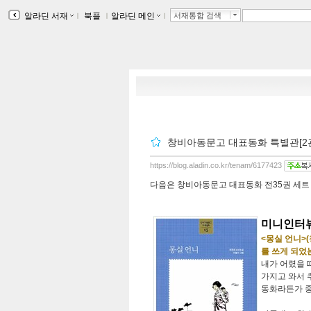
알라딘 서재
ｌ
북플
ｌ
알라딘 메인
ｌ
서재통합 검색
창비아동문고 대표동화 특별관[2관]
https://blog.aladin.co.kr/tenam/6177423
다음은 창비아동문고 대표동화 전35권 세트 
미니인터뷰
<몽실 언니>
를 쓰게 되었
내가 어렸을 
가지고 와서 
동화라든가 중