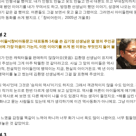
서 인형극을 했어요. 내가 인형도 만들고 옷도 만들고 연극 대본도 쓰고 무대장치까지
 때 봤던 이야기를 내가 꾸며서도 하고, 방정환 선생님이 했던 이야기, 성경에 나오는 이
기 같은 걸 했어요. 어른들도 그걸 보면서 웃고 울고 그랬어요. 그러면서 아이들한테
까 동화를 쓰게 됐지요. (「창비어린이」2005년 겨울호)
 2
아이들>(창비아동문고 대표동화 14)을 쓴 김기정 선생님은 열 명의 주인공
터에 가장 마음이 가는지, 이런 이야기를 쓰게 된 이유는 무엇인지 들어 볼
가 만든 캐릭터들을 편애하지 않잖아요(웃음). 김환영 선생님이 표지에
 주셨는데 그게 아주 탁월한 것 같더라고요. 사실 그 앞의 아이들은 역사
적, 전설적인 아이들인데 뱅덕이는 지금, 현실의 아이거든요. 백 년 이야
뱅덕이를 놓고 썼는데 김환영 선생님께서 그걸 잘 표현해 주셨어요.
의 역사'인데 그것은 '승자의 역사'이기도 하지요. 그래서 객관적이지 않을 수도 있어요.
 작가의 눈으로 한번 다르게 생각해 보고 싶었어요. 역사를 어른이 아이들에게 얘기해
의 역사로 써 보면 또 다른 해석이 나올 수도 있겠다 하는 생각이 들었지요. <해를 삼킨
화냐고 묻는 사람들도 있는데 제가 생각하기에 이건 역사동화가 아니에요. 그냥 이야
느꼈을 감정을 똑같이 느껴야 하니까 너무 화가 나서 욕도 많이 나왔어요. 너무 힘들었
려놓은 것 같았어요.
 3