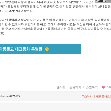
잊고 있었는데 나중에 생각이 나서 이것저것 찾아보게 되었어요. 그러면서
재가 오랫동안 우리와 함께 살아 온 존재라고 생각했죠. 궁금해서 공부하다 보니 많은
얘기가 생겨났다고 할까요?
삶의 연장이라고 생각하지만 아이들은 이걸 이해하기 어렵기도 하고 잘못 받아들여질 
생각할 수 있으니까 위험하기도 해요. 그래서 주어진 시간을 최선을 다해서 살아야 편
기해 주고 싶어요. <샘마을 몽당깨비>를 통해서 이런 죽음도 있구나, 받아들일 수 있으
호)
좋아요
ｌ
공유하기
ｌ
찜하기
ｌ
Tha
ㅣ
ack/tenam/6177423
주소복사
먼댓글바로