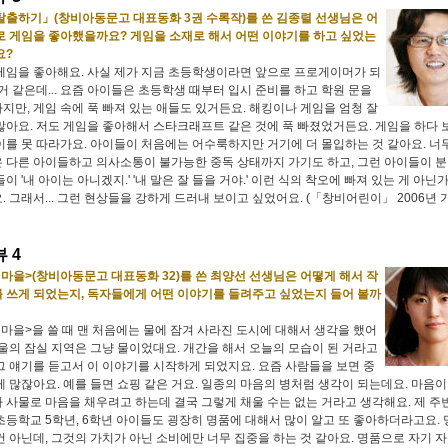
탈출하기」(창비아동문고 대표동화 3권 수록작)를 쓴 김종렬 선생님은 어
로 게임을 좋아했을까요? 게임을 소재로 해서 어떤 이야기를 하고 싶었는
요?
게임을 좋아해요. 사실 제가 지금 초등학생이라면 앞으로 프로게이머가 되
 거 같은데... 요즘 아이들은 초등학생 때부터 입시 준비를 하고 학원 문을
지만, 게임 속에 푹 빠져 있는 애들도 있거든요. 해킹이나 게임을 엄청 잘
많아요. 저도 게임을 좋아해서 스타크래프트 같은 것에 푹 빠졌었거든요. 게임을 하다 
이를 못 따라가요. 아이들이 처음에는 어수룩하지만 거기에 더 몰입하는 것 같아요. 너
 다른 아이들하고 의사소통이 불가능한 중독 상태까지 가기도 하고, 그런 아이들이 
이 '내 아이는 아니겠지.' '내 말은 잘 들을 거야.' 이런 식의 착오에 빠져 있는 게 아닌
. 그래서... 그런 현상들을 강하게 드러내 보이고 싶었어요. (「창비어린이」 2006년 
 4
 마을>(창비아동문고 대표동화 32)를 쓴 최양선 선생님은 어떻게 해서 작
 쓰게 되었는지, 독자들에게 어떤 이야기를 들려주고 싶었는지 들어 볼까
 마을>을 쓸 때 맨 처음에는 물에 잠겨 사라진 도시에 대해서 생각을 했어
서울의 잠실 지역은 그냥 물이었대요. 개간을 해서 오늘의 모습이 된 거라고
그 얘기를 듣고서 이 이야기를 시작하게 되었지요. 요즘 사람들을 보면 중
게 많잖아요. 예를 들면 쇼핑 같은 거요. 일종의 마음의 병처럼 생각이 되는데요. 마음이
 사물로 마음을 채우려고 하는데 결국 그렇게 채울 수는 없는 거라고 생각해요. 제 주
초등학교 5학년, 6학년 아이들도 굉장히 명품에 대해서 많이 알고 또 좋아하더라고요.
건 아닌데, 그것의 가치가 아닌 소비에만 너무 집중을 하는 것 같아요. 명품으로 자기 