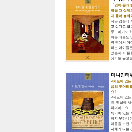
「엄마 몰래 
렸을 때 실제
지 들어 볼까
저는 검퓨터 
고 싶다고 할
두드리기도 하
하는 애들도 
력 면에서 아
하는 아이들은
있는데, 어른들
생각도 들고요
미니인터뷰
<지도에 없는
품의 첫머리를
요?
<지도에 없는
요. 옛날에 
하더라고요. 
독되어 있는 
하지 못하니까
이들을 보면 
자체가 나쁜 