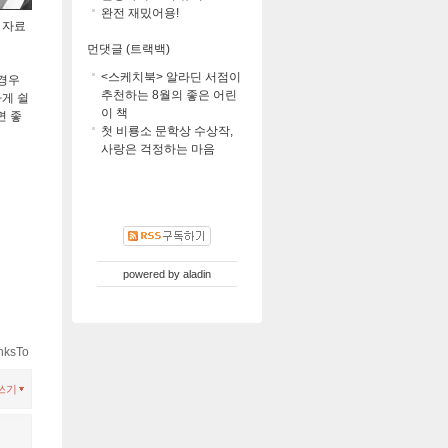
완전 재밌어용!
 자료
먼댓글 (트랙백)
<스케치북> 알라딘 서점이
경우
추천하는 8월의 좋은 어린
하게 쉴
이 책
면 좋
첫 비룡소 문학상 수상작,
사랑은 걱정하는 마음
powered by
aladin
nksTo
쓰기