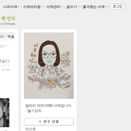
나의서재
ｌ
서재브리핑
ｌ
서재관리
ｌ
글쓰기
ｌ
즐겨찾는 서재
ｌ
관리
ｌ
북플
짜순
댓글(
0
)
1 22:26
알라딘 어린이MD 서재입니다
-
딸기꼬치
리스트