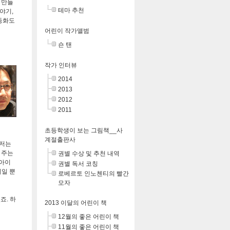
 만들
테마 추천
야기,
 동화도
어린이 작가앨범
숀 탠
작가 인터뷰
2014
2013
2012
2011
초등학생이 보는 그림책__사
계절출판사
 저는
 주는
권별 수상 및 추천 내역
 아이
권별 독서 코칭
기일 뿐
로베르토 인노첸티의 빨간
모자
죠. 하
2013 이달의 어린이 책
12월의 좋은 어린이 책
11월의 좋은 어린이 책