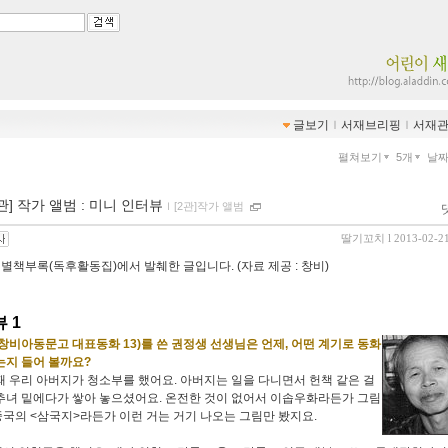
글보기
ｌ
서재브리핑
ｌ
서재
펼쳐보기
5개
날
 작가 앨범 : 미니 인터뷰
ｌ
[2관]작가 앨범
딸기꼬치
l 2013-02-2
별책부록(독후활동집)에서 발췌한 글입니다. (자료 제공 : 창비)
 1
(창비아동문고 대표동화 13)를 쓴 권정생 선생님은 언제, 어떤 계기로 동화
는지 들어 볼까요?
때 우리 아버지가 청소부를 했어요. 아버지는 일을 다니면서 헌책 같은 걸
추녀 밑에다가 쌓아 놓으셨어요. 온전한 것이 없어서 이솝우화라든가 그림
국의 <삼국지>라든가 이런 거는 거기 나오는 그림만 봤지요.