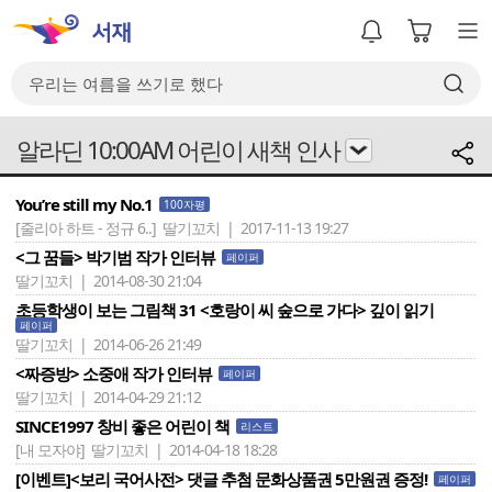
알라딘 10:00AM 어린이 새책 인사
You’re still my No.1
100자평
[줄리아 하트 - 정규 6..]
딸기꼬치 | 2017-11-13 19:27
<그 꿈들> 박기범 작가 인터뷰
페이퍼
딸기꼬치 | 2014-08-30 21:04
초등학생이 보는 그림책 31 <호랑이 씨 숲으로 가다> 깊이 읽기
페이퍼
딸기꼬치 | 2014-06-26 21:49
<짜증방> 소중애 작가 인터뷰
페이퍼
딸기꼬치 | 2014-04-29 21:12
SINCE1997 창비 좋은 어린이 책
리스트
[내 모자야]
딸기꼬치 | 2014-04-18 18:28
[이벤트]<보리 국어사전> 댓글 추첨 문화상품권 5만원권 증정!
페이퍼