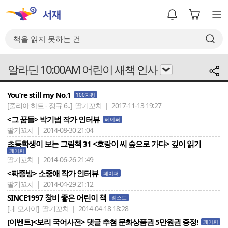
알라딘 10:00AM 어린이 새책 인사
You’re still my No.1
100자평
[줄리아 하트 - 정규 6..]
딸기꼬치 | 2017-11-13 19:27
<그 꿈들> 박기범 작가 인터뷰
페이퍼
딸기꼬치 | 2014-08-30 21:04
초등학생이 보는 그림책 31 <호랑이 씨 숲으로 가다> 깊이 읽기
페이퍼
딸기꼬치 | 2014-06-26 21:49
<짜증방> 소중애 작가 인터뷰
페이퍼
딸기꼬치 | 2014-04-29 21:12
SINCE1997 창비 좋은 어린이 책
리스트
[내 모자야]
딸기꼬치 | 2014-04-18 18:28
[이벤트]<보리 국어사전> 댓글 추첨 문화상품권 5만원권 증정!
페이퍼