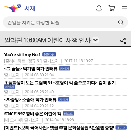
알라딘 10:00AM 어린이 새책 인사
You’re still my No.1
100자평
[줄리아 하트 - 정규 6..]
딸기꼬치 | 2017-11-13 19:27
<그 꿈들> 박기범 작가 인터뷰
페이퍼
딸기꼬치 | 2014-08-30 21:04
초등학생이 보는 그림책 31 <호랑이 씨 숲으로 가다> 깊이 읽기
페이퍼
딸기꼬치 | 2014-06-26 21:49
<짜증방> 소중애 작가 인터뷰
페이퍼
딸기꼬치 | 2014-04-29 21:12
SINCE1997 창비 좋은 어린이 책
리스트
[내 모자야]
딸기꼬치 | 2014-04-18 18:28
[이벤트]<보리 국어사전> 댓글 추첨 문화상품권 5만원권 증정!
페이퍼