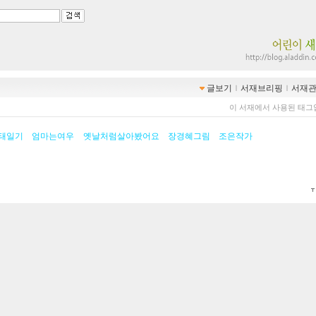
글보기
ｌ
서재브리핑
ｌ
서재
이 서재에서 사용된 태그
태일기
엄마는여우
옛날처럼살아봤어요
장경혜그림
조은작가