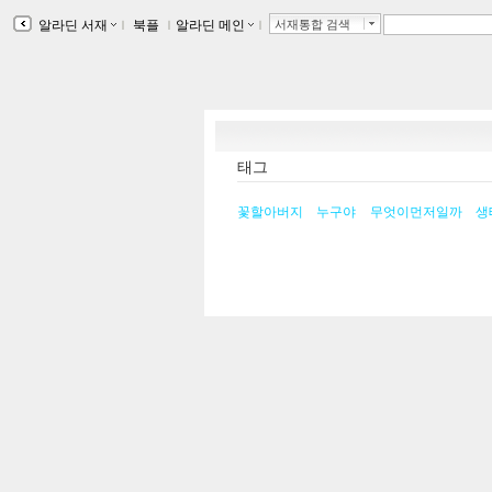
알라딘 서재
ｌ
북플
ｌ
알라딘 메인
ｌ
서재통합 검색
태그
꽃할아버지
누구야
무엇이먼저일까
생