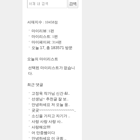
서재지수
: 10458점
마이리뷰:
편
1
마이리스트:
편
1
마이페이퍼:
편
314
오늘 17, 총 183571 방문
오늘의 마이리스트
선택된 마이리스트가 없습니
다.
최근 댓글
고정욱 작가님 신간 &l..
선생님~ 추천글 잘 보..
안녕하세요 저 오늘 웅..
귯귯~~~~~~~~~~~~~~~~..
소신을 가지고 자기가 ..
사랑 사랑 사랑 사..
사랑해요!!!!
어 만중쌤이다
안녕하세요 이 규희 ..