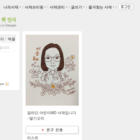
나의서재
ｌ
서재브리핑
ｌ
서재관리
ｌ
글쓰기
ｌ
즐겨찾는 서재
ｌ
관리
ｌ
북플
입니다.
알라딘 어린이MD 서재입니다
-
딸기꼬치
리스트