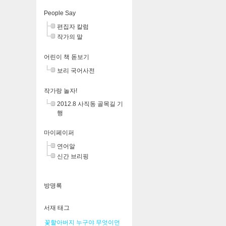
People Say
편집자 칼럼
작가의 말
어린이 책 돋보기
보리 국어사전
작가랑 놀자!
2012.8 사직동 골목길 기
행
마이페이퍼
연어알
신간 브리핑
방명록
서재 태그
꽃할아버지
누구야
무엇이먼