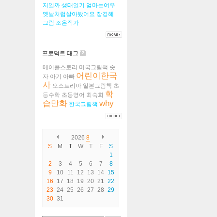
저일까
생태일기
엄마는여우
옛날처럼살아봤어요
장경혜
그림
조은작가
프로덕트 태그
메이플스토리
미국그림책
숫
어린이한국
자
아기
아빠
사
오스트리아
일본그림책
초
학
등수학
초등영어
최숙희
습만화
why
한국그림책
2026
8
S
M
T
W
T
F
S
1
2
3
4
5
6
7
8
9
10
11
12
13
14
15
16
17
18
19
20
21
22
23
24
25
26
27
28
29
30
31