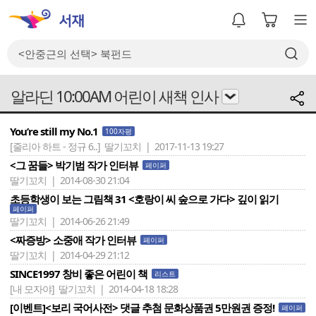
알라딘 10:00AM 어린이 새책 인사
You’re still my No.1
100자평
[줄리아 하트 - 정규 6..]
딸기꼬치 | 2017-11-13 19:27
<그 꿈들> 박기범 작가 인터뷰
페이퍼
딸기꼬치 | 2014-08-30 21:04
초등학생이 보는 그림책 31 <호랑이 씨 숲으로 가다> 깊이 읽기
페이퍼
딸기꼬치 | 2014-06-26 21:49
<짜증방> 소중애 작가 인터뷰
페이퍼
딸기꼬치 | 2014-04-29 21:12
SINCE1997 창비 좋은 어린이 책
리스트
[내 모자야]
딸기꼬치 | 2014-04-18 18:28
[이벤트]<보리 국어사전> 댓글 추첨 문화상품권 5만원권 증정!
페이퍼