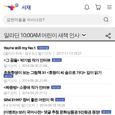
알라딘 10:00AM 어린이 새책 인사
You’re still my No.1
100자평
[줄리아 하트 - 정규 6..]
딸기꼬치 | 2017-11-13 19:27
<그 꿈들> 박기범 작가 인터뷰
페이퍼
딸기꼬치 | 2014-08-30 21:04
초등학생이 보는 그림책 31 <호랑이 씨 숲으로 가다> 깊이 읽기
페이퍼
딸기꼬치 | 2014-06-26 21:49
<짜증방> 소중애 작가 인터뷰
페이퍼
딸기꼬치 | 2014-04-29 21:12
SINCE1997 창비 좋은 어린이 책
리스트
[내 모자야]
딸기꼬치 | 2014-04-18 18:28
[이벤트]<보리 국어사전> 댓글 추첨 문화상품권 5만원권 증정!
페이퍼