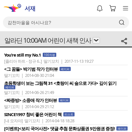
알라딘 10:00AM 어린이 새책 인사
You’re still my No.1
100자평
[줄리아 하트 - 정규 6..]
딸기꼬치 | 2017-11-13 19:27
<그 꿈들> 박기범 작가 인터뷰
페이퍼
딸기꼬치 | 2014-08-30 21:04
초등학생이 보는 그림책 31 <호랑이 씨 숲으로 가다> 깊이 읽기
페이퍼
딸기꼬치 | 2014-06-26 21:49
<짜증방> 소중애 작가 인터뷰
페이퍼
딸기꼬치 | 2014-04-29 21:12
SINCE1997 창비 좋은 어린이 책
리스트
[내 모자야]
딸기꼬치 | 2014-04-18 18:28
[이벤트]<보리 국어사전> 댓글 추첨 문화상품권 5만원권 증정!
페이퍼