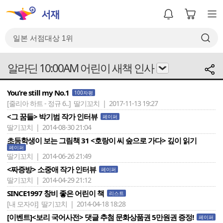
알라딘 10:00AM 어린이 새책 인사
You’re still my No.1
100자평
[줄리아 하트 - 정규 6..]
딸기꼬치 | 2017-11-13 19:27
<그 꿈들> 박기범 작가 인터뷰
페이퍼
딸기꼬치 | 2014-08-30 21:04
초등학생이 보는 그림책 31 <호랑이 씨 숲으로 가다> 깊이 읽기
페이퍼
딸기꼬치 | 2014-06-26 21:49
<짜증방> 소중애 작가 인터뷰
페이퍼
딸기꼬치 | 2014-04-29 21:12
SINCE1997 창비 좋은 어린이 책
리스트
[내 모자야]
딸기꼬치 | 2014-04-18 18:28
[이벤트]<보리 국어사전> 댓글 추첨 문화상품권 5만원권 증정!
페이퍼