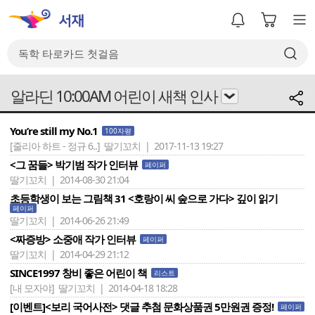
알라딘 10:00AM 어린이 새책 인사
You’re still my No.1
100자평
[줄리아 하트 - 정규 6..]
딸기꼬치 | 2017-11-13 19:27
<그 꿈들> 박기범 작가 인터뷰
페이퍼
딸기꼬치 | 2014-08-30 21:04
초등학생이 보는 그림책 31 <호랑이 씨 숲으로 가다> 깊이 읽기
페이퍼
딸기꼬치 | 2014-06-26 21:49
<짜증방> 소중애 작가 인터뷰
페이퍼
딸기꼬치 | 2014-04-29 21:12
SINCE1997 창비 좋은 어린이 책
리스트
[내 모자야]
딸기꼬치 | 2014-04-18 18:28
[이벤트]<보리 국어사전> 댓글 추첨 문화상품권 5만원권 증정!
페이퍼