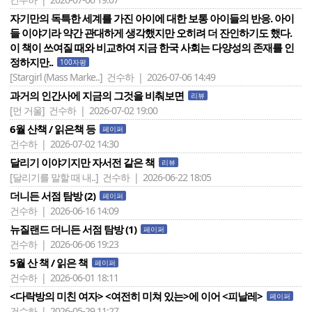
자기만의 독특한 세계를 가진 아이에 대한 보통 아이들의 반응. 아이
들 이야기라 약간 관대하게 생각했지만 오히려 더 잔인하기도 했다.
이 책이 쓰여질 때와 비교하여 지금 한국 사회는 다양성의 존재를 인
정하지만..
100자평
[Stargirl (Mass Marke..]
건수하 | 2026-07-06 14:49
과거의 인간사에 지금의 그것을 비춰보면
리뷰
[먼 거울]
건수하 | 2026-07-02 19:00
6월 산책 / 읽은책 등
페이퍼
건수하 | 2026-07-02 14:30
달리기 이야기지만 자서전 같은 책
리뷰
[달리기를 말할 때 내..]
건수하 | 2026-06-22 18:05
더니든 서점 탐방 (2)
페이퍼
건수하 | 2026-06-16 14:09
뉴질랜드 더니든 서점 탐방 (1)
페이퍼
건수하 | 2026-06-06 19:23
5월 산 책 / 읽은 책
페이퍼
건수하 | 2026-06-01 18:11
<다락방의 미친 여자> <여전히 미쳐 있는>에 이어 <피날레>
페이퍼
건수하 | 2026-05-29 11:27