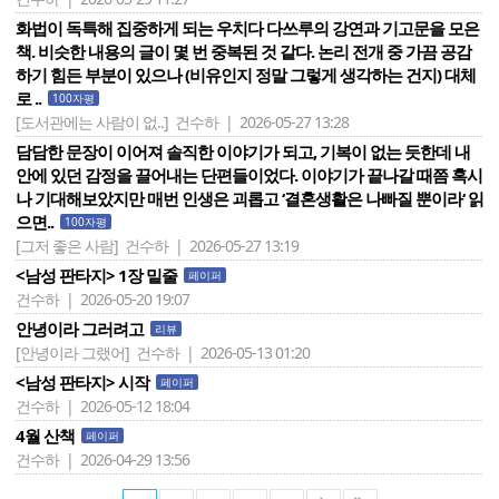
화법이 독특해 집중하게 되는 우치다 다쓰루의 강연과 기고문을 모은
책. 비슷한 내용의 글이 몇 번 중복된 것 같다. 논리 전개 중 가끔 공감
하기 힘든 부분이 있으나 (비유인지 정말 그렇게 생각하는 건지) 대체
로 ..
100자평
[도서관에는 사람이 없..]
건수하 | 2026-05-27 13:28
담담한 문장이 이어져 솔직한 이야기가 되고, 기복이 없는 듯한데 내
안에 있던 감정을 끌어내는 단편들이었다. 이야기가 끝나갈 때쯤 혹시
나 기대해보았지만 매번 인생은 괴롭고 ‘결혼생활은 나빠질 뿐이라‘ 읽
으면..
100자평
[그저 좋은 사람]
건수하 | 2026-05-27 13:19
<남성 판타지> 1장 밑줄
페이퍼
건수하 | 2026-05-20 19:07
안녕이라 그러려고
리뷰
[안녕이라 그랬어]
건수하 | 2026-05-13 01:20
<남성 판타지> 시작
페이퍼
건수하 | 2026-05-12 18:04
4월 산책
페이퍼
건수하 | 2026-04-29 13:56