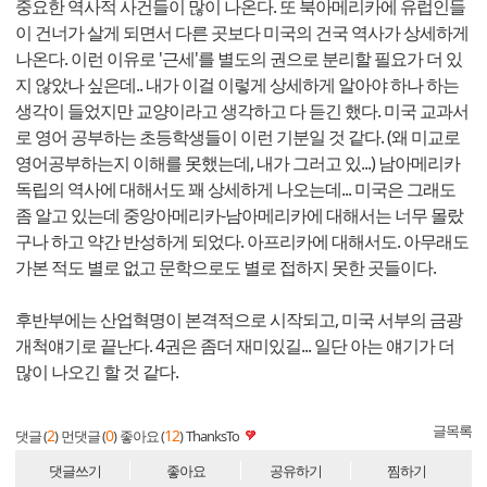
중요한 역사적 사건들이 많이 나온다. 또 북아메리카에 유럽인들
이 건너가 살게 되면서 다른 곳보다 미국의 건국 역사가 상세하게
나온다. 이런 이유로 '근세'를 별도의 권으로 분리할 필요가 더 있
지 않았나 싶은데.. 내가 이걸 이렇게 상세하게 알아야 하나 하는
생각이 들었지만 교양이라고 생각하고 다 듣긴 했다. 미국 교과서
로 영어 공부하는 초등학생들이 이런 기분일 것 같다. (왜 미교로
영어공부하는지 이해를 못했는데, 내가 그러고 있...) 남아메리카
독립의 역사에 대해서도 꽤 상세하게 나오는데... 미국은 그래도
좀 알고 있는데 중앙아메리카-남아메리카에 대해서는 너무 몰랐
구나 하고 약간 반성하게 되었다. 아프리카에 대해서도. 아무래도
가본 적도 별로 없고 문학으로도 별로 접하지 못한 곳들이다.
후반부에는 산업혁명이 본격적으로 시작되고, 미국 서부의 금광
개척얘기로 끝난다. 4권은 좀더 재미있길... 일단 아는 얘기가 더
많이 나오긴 할 것 같다.
글목록
2
0
12
댓글 (
)
먼댓글 (
)
좋아요 (
)
ThanksTo
댓글쓰기
좋아요
공유하기
찜하기