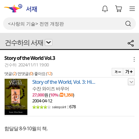
건수하의 서재
Story of the World Vol.3
메뉴
건수하 2024/11/11 19:00
2
0
12
댓글 (
)
먼댓글 (
)
좋아요 (
)
Story of the World, Vol. 3: Hi...
수잔 와이즈 바우어
27,000
원 (
10%
↓
1,350
)
2004-04-12
: 678
함달달 8-9-10월의 책.