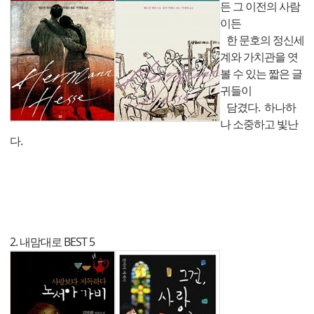
든 그 이전의 사람
이든
한 문호의 정신세
계와 가치관을 엿
볼 수 있는 짧은 글
귀들이
담겼다. 하나하
나 소중하고 빛난
다.
2. 내맘대로 BEST 5