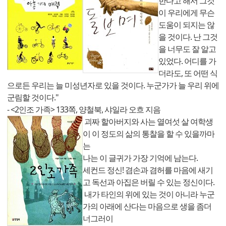
한다고 해서 그것
이 우리에게 무슨
도움이 되지는 않
을 것이다. 난 그것
을 너무도 잘 알고
있었다. 어디를 가
더라도, 또 어떤 식
으로든 우리는 늘 미성년자로 있을 것이다. 누군가가 늘 우리 위에
군림할 것이다."
- <2인조 가족> 133쪽, 양철북, 샤일라 오흐 지음
괴짜 할아버지와 사는 열여섯 살 여학생
이 이 정도의 삶의 통찰을 할 수 있을까마
는
나는 이 글귀가 가장 기억에 남는다.
세컨드 정신! 겸손과 겸허를 마음에 새기
고 독선과 아집은 버릴 수 있는 정신이다.
내가 타인의 위에 있는 것이 아니라 누군
가의 아래에 산다는 마음으로 생을 좀더
너그러이