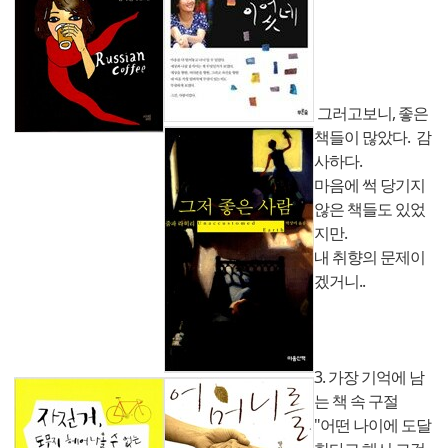
그러고보니, 좋은
책들이 많았다. 감
사하다.
마음에 썩 당기지
않은 책들도 있었
지만.
내 취향의 문제이
겠거니..
3. 가장 기억에 남
는 책 속 구절
"어떤 나이에 도달