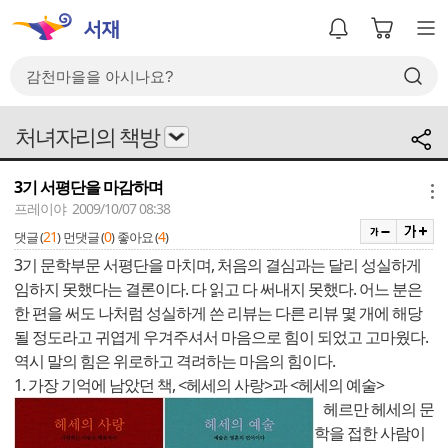
처녀자리의 책방
3기 서평단을 마감하며
메뉴
프레이야 2009/10/07 08:38
21
0
4
댓글 (
)
먼댓글 (
)
좋아요 (
)
3기 문학부문 서평단을 마치며, 처음의 결심과는 달리 성실하게
임하지 못했다는 결론이다. 다 읽고 다 써내지 못했다. 어느 분은
한 편을 써도 나처럼 성실하게 쓴 리뷰는 다른 리뷰 몇 개에 해당
될 정도라고 귀엽게 우겨주셔서 마음으로 힘이 되었고 고마웠다.
역시 말의 힘은 위로하고 격려하는 마음의 힘이다.
1. 가장 기억에 남았던 책, <헤세의 사랑>과 <헤세의 예술>
헤르만 헤세의 문
학을 접한 사람이