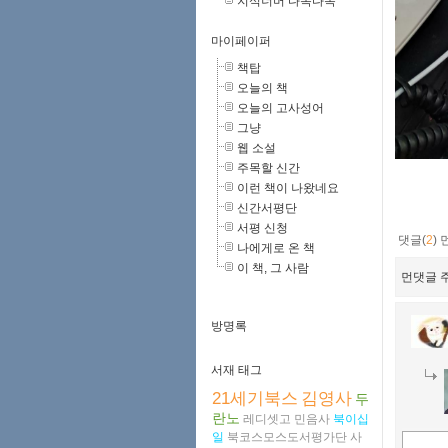
지식너머 다독다독
마이페이퍼
책탑
오늘의 책
오늘의 고사성어
그냥
웹 소설
주목할 신간
이런 책이 나왔네요
신간서평단
서평 신청
댓글(
2
)
나에게로 온 책
이 책, 그 사람
먼댓글 주
방명록
서재 태그
21세기북스
김영사
두
란노
레디셋고
민음사
북이십
일
북코스모스도서평가단
사