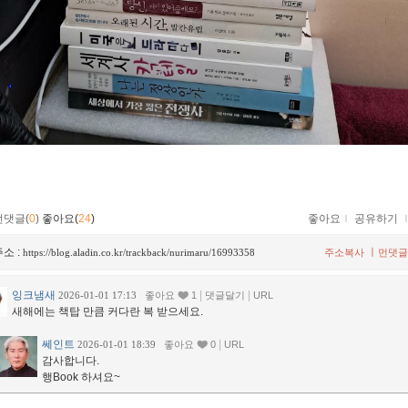
먼댓글(
0
)
좋아요(
24
)
좋아요
ｌ
공유하기
소 :
ㅣ
https://blog.aladin.co.kr/trackback/nurimaru/16993358
주소복사
먼댓글
잉크냄새
|
|
2026-01-01 17:13
좋아요
1
댓글달기
URL
새해에는 책탑 만큼 커다란 복 받으세요.
쎄인트
|
2026-01-01 18:39
좋아요
0
URL
감사합니다.
행Book 하셔요~