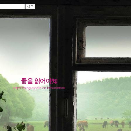
冊을 읽어야知
https://blog.aladin.co.kr/nurimaru