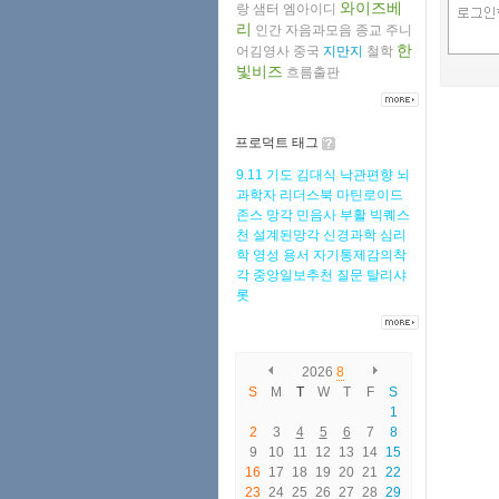
와이즈베
랑
샘터
엠아이디
리
인간
자음과모음
종교
주니
한
어김영사
중국
지만지
철학
빛비즈
흐름출판
프로덕트 태그
9.11
기도
김대식
낙관편향
뇌
과학자
리더스북
마틴로이드
존스
망각
민음사
부활
빅퀘스
천
설계된망각
신경과학
심리
학
영성
용서
자기통제감의착
각
중앙일보추천
질문
탈리샤
롯
2026
8
S
M
T
W
T
F
S
1
2
3
4
5
6
7
8
9
10
11
12
13
14
15
16
17
18
19
20
21
22
23
24
25
26
27
28
29