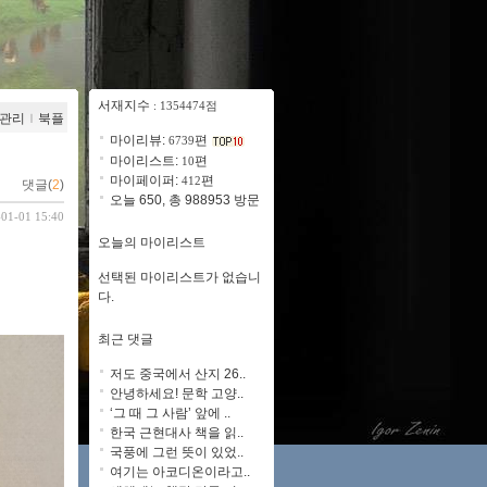
서재지수
: 1354474점
관리
ｌ
북플
마이리뷰:
편
6739
마이리스트:
편
10
마이페이퍼:
편
412
댓글(
2
)
오늘 650, 총 988953 방문
-01-01 15:40
오늘의 마이리스트
선택된 마이리스트가 없습니
다.
최근 댓글
저도 중국에서 산지 26..
안녕하세요! 문학 고양..
‘그 때 그 사람’ 앞에 ..
한국 근현대사 책을 읽..
국풍에 그런 뜻이 있었..
여기는 아코디온이라고..