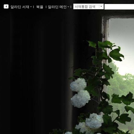
알라딘 서재
ｌ
북플
ｌ
알라딘 메인
ｌ
서재통합 검색