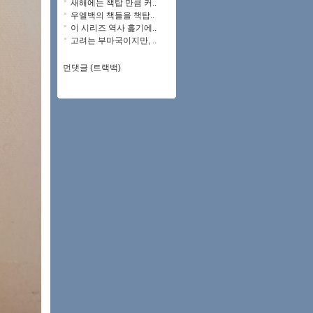
새해에는 책탑 만큼 커..
우엘백의 책들을 책탑..
이 시리즈 역사 훑기에..
고려는 부마국이지만, ..
먼댓글 (트랙백)