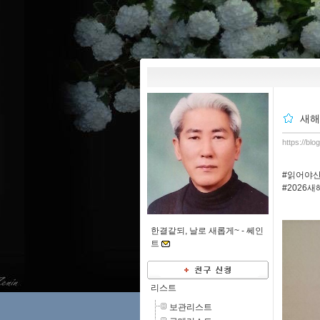
새해
https://bl
#읽어야
#2026
한결같되, 날로 새롭게~ -
쎄인
트
리스트
보관리스트