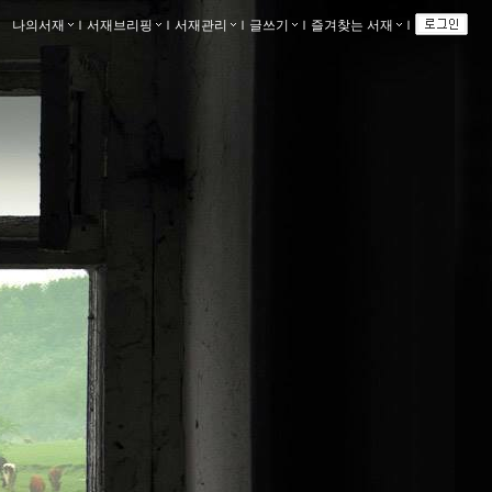
나의서재
ｌ
서재브리핑
ｌ
서재관리
ｌ
글쓰기
ｌ
즐겨찾는 서재
ｌ