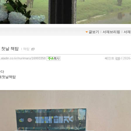
글보기
ｌ
서재브리핑
ｌ
서재
 첫날 책탑
ｌ
책탑
og.aladin.co.kr/nurimaru/16993358
쎄인트
(
) l 2026
산다
새해첫날책탑