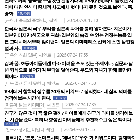
천하로서의 ‘중국’을 구성했던 전통시대에 ‘사이(四夷)’라고 불렀던 지
역에 대한 인식이 중세적 사고에서 벗어나지 못한 것으로 보인다. 즉,
중화..
100자평
[근현대 중국의 중화민..]
쎄인트 | 2026-07-26 17:10
한국과 일본의 극우 뿌리를 일본의 과거를 통해 알아본다. 지은이가
일본인이지만(한국으로 귀화) 일본인의 숨길 수 없는 전쟁본능을 일
본 고대사에서부터 찾아낸다. 일본의 아마테리스 신화에 스민 삼한정
벌과 자..
100자평
[극우의 신화 일본]
쎄인트 | 2026-07-24 17:55
잠과 꿈. 초등아이들에겐 다소 어려울 수도 있는 주제이나, 질문과 답
변 형식으로 풀어가며 부담을 덜어준다. 부모와 자녀가 함께 볼만한
책이다.
100자평
[너무 졸려 묻지 못한 ..]
쎄인트 | 2026-07-24 17:38
하이데거 철학의 정수를 20개의 키워드로 정리했다. 내 삶의 의미를
점검해보는 시간이 된다.
100자평
[마흔에 읽는 하이데거]
쎄인트 | 2026-07-24 17:35
친구가 많은 것이 꼭 좋은 걸까? 아이들에게 친구의 의미를 생각해보
는 시간을 준다. 특히 내향성인 아이들에게 추천해주고 싶은 책이다.
100자평
[친구가 생기는 비밀 ..]
쎄인트 | 2026-07-23 17:55
‘블록체인‘, ‘로봇‘, ‘스마트시티‘, ‘에너지‘, ‘우주‘ 가 키워드이다. 경제학자