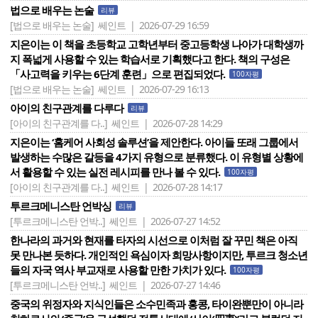
법으로 배우는 논술
리뷰
[법으로 배우는 논술]
쎄인트 | 2026-07-29 16:59
지은이는 이 책을 초등학교 고학년부터 중고등학생 나아가 대학생까
지 폭넓게 사용할 수 있는 학습서로 기획했다고 한다. 책의 구성은
「사고력을 키우는 6단계 훈련」으로 편집되었다.
100자평
[법으로 배우는 논술]
쎄인트 | 2026-07-29 16:13
아이의 친구관계를 다루다
리뷰
[아이의 친구관계를 다..]
쎄인트 | 2026-07-28 14:29
지은이는 ‘홈케어 사회성 솔루션’을 제안한다. 아이들 또래 그룹에서
발생하는 수많은 갈등을 4가지 유형으로 분류했다. 이 유형별 상황에
서 활용할 수 있는 실전 레시피를 만나 볼 수 있다.
100자평
[아이의 친구관계를 다..]
쎄인트 | 2026-07-28 14:17
투르크메니스탄 언박싱
리뷰
[투르크메니스탄 언박..]
쎄인트 | 2026-07-27 14:52
한나라의 과거와 현재를 타자의 시선으로 이처럼 잘 꾸민 책은 아직
못 만나본 듯하다. 개인적인 욕심이자 희망사항이지만, 투르크 청소년
들의 자국 역사 부교재로 사용할 만한 가치가 있다.
100자평
[투르크메니스탄 언박..]
쎄인트 | 2026-07-27 14:46
중국의 위정자와 지식인들은 소수민족과 홍콩, 타이완뿐만이 아니라