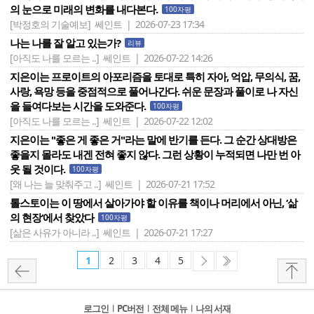
의 눈으로 미래의 변화를 내다본다.
100자평
[박정호의 기술예보]
쎄인트 | 2026-07-23 17:34
나는 나를 잘 알고 있는가?
리뷰
[아직도 나를 모르는 ..]
쎄인트 | 2026-07-22 14:26
지은이는 프로이트의 아포리즘을 토대로 특히 자아, 억압, 무의식, 꿈,
사랑, 욕망 등을 중점적으로 풀어나간다. 쉬운 문장과 풀이로 나 자신
을 들여다보는 시간을 도와준다.
100자평
[아직도 나를 모르는 ..]
쎄인트 | 2026-07-22 12:02
지은이는 "좋은 게 좋은 거"라는 말에 반기를 든다. 그 순간 상대방은
좋을지 몰라도 내겐 전혀 좋지 않다. 그런 상황이 누적되면 나만 번 아
웃 될 것이다.
100자평
[왜 나는 늘 맞춰주고 ..]
쎄인트 | 2026-07-21 17:52
톨스토이는 이 땅에서 살아가야 할 이유를 책이나 머리에서 아닌, ‘삶
의 현장‘에서 찾았다
100자평
[삶은 사유가 아니라 ..]
쎄인트 | 2026-07-21 17:27
1
2
3
4
5
로그인
l
PC버전
l
전체 메뉴
l
나의 서재