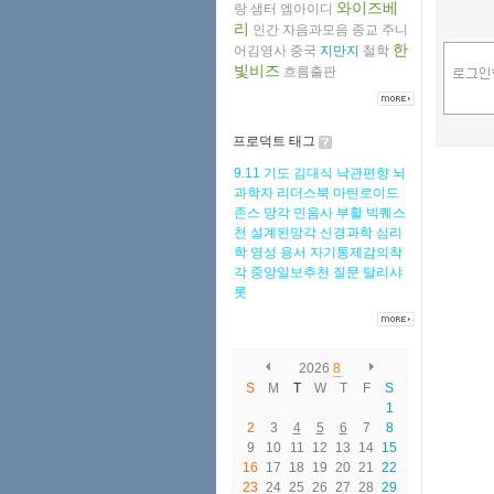
와이즈베
랑
샘터
엠아이디
리
인간
자음과모음
종교
주니
한
어김영사
중국
지만지
철학
빛비즈
흐름출판
프로덕트 태그
9.11
기도
김대식
낙관편향
뇌
과학자
리더스북
마틴로이드
존스
망각
민음사
부활
빅퀘스
천
설계된망각
신경과학
심리
학
영성
용서
자기통제감의착
각
중앙일보추천
질문
탈리샤
롯
2026
8
S
M
T
W
T
F
S
1
2
3
4
5
6
7
8
9
10
11
12
13
14
15
16
17
18
19
20
21
22
23
24
25
26
27
28
29