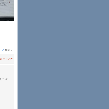
ｌ
찜하기
바로쓰기
했으요~