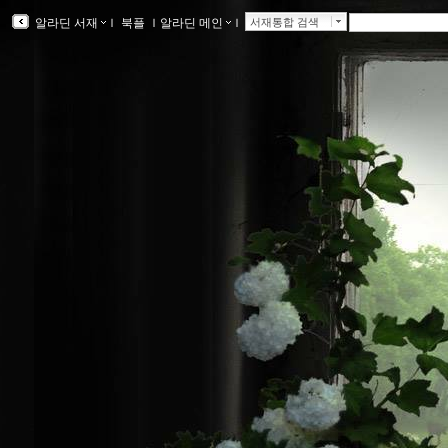
알라딘 서재
ｌ
북플
ｌ
알라딘 메인
ｌ
서재통합 검색