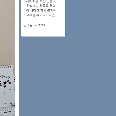
새해에는 책탑 만큼 커..
우엘백의 책들을 책탑..
이 시리즈 역사 훑기에..
고려는 부마국이지만, ..
먼댓글 (트랙백)