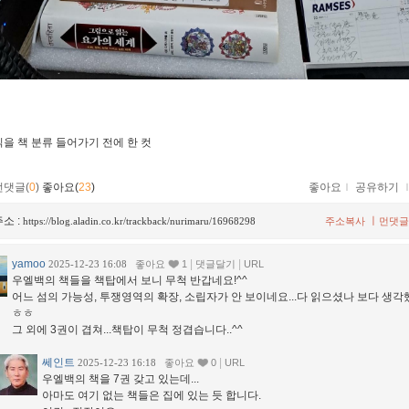
 읽을 책 분류 들어가기 전에 한 컷
먼댓글(
0
)
좋아요(
23
)
좋아요
ｌ
공유하기
소 :
ㅣ
https://blog.aladin.co.kr/trackback/nurimaru/16968298
주소복사
먼댓글
yamoo
|
|
2025-12-23 16:08
좋아요
1
댓글달기
URL
우엘백의 책들을 책탑에서 보니 무척 반갑네요!^^
어느 섬의 가능성, 투쟁영역의 확장, 소립자가 안 보이네요...다 읽으셨나 보다 생각
ㅎㅎ
그 외에 3권이 겹쳐...책탑이 무척 정겹습니다..^^
쎄인트
|
2025-12-23 16:18
좋아요
0
URL
우엘백의 책을 7권 갖고 있는데...
아마도 여기 없는 책들은 집에 있는 듯 합니다.