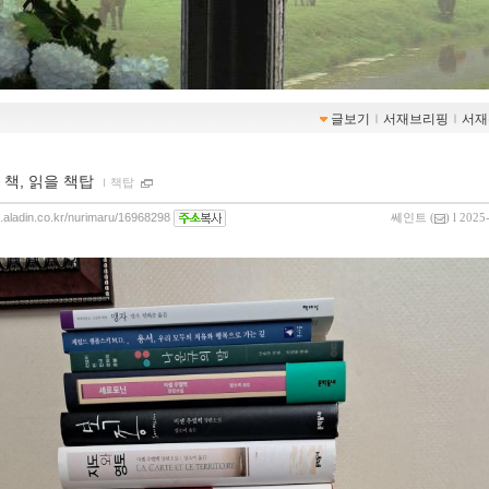
글보기
ｌ
서재브리핑
ｌ
서재
 책, 읽을 책탑
ｌ
책탑
og.aladin.co.kr/nurimaru/16968298
쎄인트
(
) l 2025