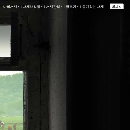
나의서재
ｌ
서재브리핑
ｌ
서재관리
ｌ
글쓰기
ｌ
즐겨찾는 서재
ｌ