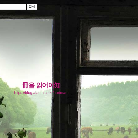
冊을 읽어야知
https://blog.aladin.co.kr/nurimaru