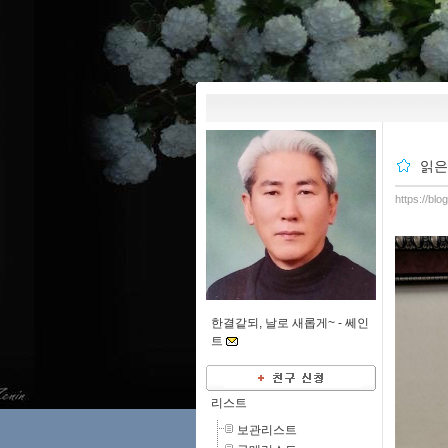
읽은
https://bl
한결같되, 날로 새롭게~ -
쎄인
트
리스트
보관리스트