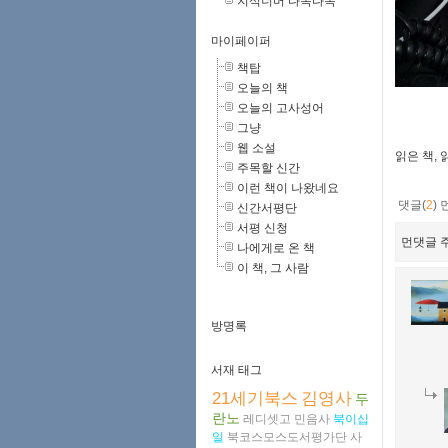
지식너머 다독다독
마이페이퍼
책탑
오늘의 책
오늘의 고사성어
그냥
웹 소설
읽은 책,
주목할 신간
이런 책이 나왔네요
댓글(
2
)
신간서평단
서평 신청
먼댓글 주
나에게로 온 책
이 책, 그 사람
방명록
서재 태그
21세기북스
김영사
두
란노
레디셋고
민음사
북이십
일
북코스모스도서평가단
사