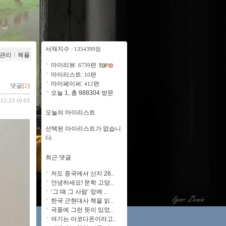
서재지수
: 1354399점
관리
ｌ
북플
마이리뷰:
편
6739
마이리스트:
편
10
마이페이퍼:
편
412
댓글(
2
)
오늘 1, 총 988304 방문
-12-23 16:03
오늘의 마이리스트
선택된 마이리스트가 없습니
다.
최근 댓글
저도 중국에서 산지 26..
안녕하세요! 문학 고양..
‘그 때 그 사람’ 앞에 ..
한국 근현대사 책을 읽..
국풍에 그런 뜻이 있었..
여기는 아코디온이라고..