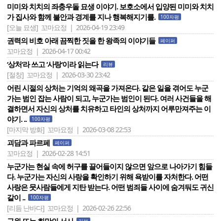
미미와 치치의 좌충우돌 묘생 이야기. 보호소에서 입양된 미미와 치치
가 집사와 함께 불안과 경계를 지나 행복해지기를.
100자평
[오늘 묘생]
꼬마요정 | 2026-04-19 23:49
권력의 비호 아래 끔찍한 짓을 한 왕족의 이야기들
페이퍼
꼬마요정 | 2026-04-17 00:42
‘상처‘라 쓰고 ‘사랑‘이라 읽는다
리뷰
[절창]
꼬마요정 | 2026-03-30 23:42
어린 시절의 상처는 기억의 왜곡을 가져온다. 같은 일을 겪어도 누군
가는 범인 잡는 사람이 되고, 누군가는 범인이 된다. 여러 사건들을 해
결하면서 자신의 상처를 치유하고 타인의 상처까지 어루만져주는 이
야기. ..
100자평
[마지막 방화]
꼬마요정 | 2026-03-08 22:53
괴담과 파르페
페이퍼
꼬마요정 | 2026-02-28 14:51
누군가는 현실 속에 허구를 끌어들이지 않으면 앞으로 나아가기 힘들
다. 누군가는 자신의 사랑을 확인하기 위해 욕받이를 자처한다. 어떤
사랑은 뭇사람들에게 지탄 받는다. 어떤 범죄들 사이에 숨겨둬도 귀신
같이 ..
100자평
[리듬 난바다]
꼬마요정 | 2026-02-26 22:56