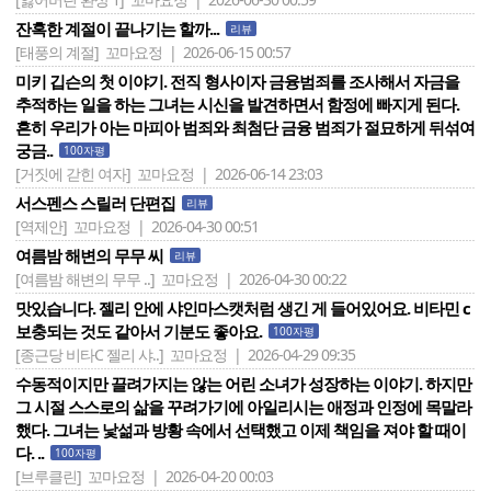
잔혹한 계절이 끝나기는 할까...
리뷰
[태풍의 계절]
꼬마요정 | 2026-06-15 00:57
미키 깁슨의 첫 이야기. 전직 형사이자 금융범죄를 조사해서 자금을
추적하는 일을 하는 그녀는 시신을 발견하면서 함정에 빠지게 된다.
흔히 우리가 아는 마피아 범죄와 최첨단 금융 범죄가 절묘하게 뒤섞여
궁금..
100자평
[거짓에 갇힌 여자]
꼬마요정 | 2026-06-14 23:03
서스펜스 스릴러 단편집
리뷰
[역제안]
꼬마요정 | 2026-04-30 00:51
여름밤 해변의 무무 씨
리뷰
[여름밤 해변의 무무 ..]
꼬마요정 | 2026-04-30 00:22
맛있습니다. 젤리 안에 샤인마스캣처럼 생긴 게 들어있어요. 비타민 c
보충되는 것도 같아서 기분도 좋아요.
100자평
[종근당 비타C 젤리 샤..]
꼬마요정 | 2026-04-29 09:35
수동적이지만 끌려가지는 않는 어린 소녀가 성장하는 이야기. 하지만
그 시절 스스로의 삶을 꾸려가기에 아일리시는 애정과 인정에 목말라
했다. 그녀는 낯섦과 방황 속에서 선택했고 이제 책임을 져야 할 때이
다. ..
100자평
[브루클린]
꼬마요정 | 2026-04-20 00:03