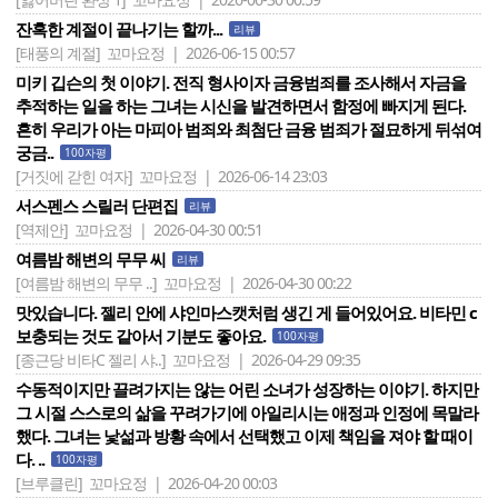
잔혹한 계절이 끝나기는 할까...
리뷰
[태풍의 계절]
꼬마요정 | 2026-06-15 00:57
미키 깁슨의 첫 이야기. 전직 형사이자 금융범죄를 조사해서 자금을
추적하는 일을 하는 그녀는 시신을 발견하면서 함정에 빠지게 된다.
흔히 우리가 아는 마피아 범죄와 최첨단 금융 범죄가 절묘하게 뒤섞여
궁금..
100자평
[거짓에 갇힌 여자]
꼬마요정 | 2026-06-14 23:03
서스펜스 스릴러 단편집
리뷰
[역제안]
꼬마요정 | 2026-04-30 00:51
여름밤 해변의 무무 씨
리뷰
[여름밤 해변의 무무 ..]
꼬마요정 | 2026-04-30 00:22
맛있습니다. 젤리 안에 샤인마스캣처럼 생긴 게 들어있어요. 비타민 c
보충되는 것도 같아서 기분도 좋아요.
100자평
[종근당 비타C 젤리 샤..]
꼬마요정 | 2026-04-29 09:35
수동적이지만 끌려가지는 않는 어린 소녀가 성장하는 이야기. 하지만
그 시절 스스로의 삶을 꾸려가기에 아일리시는 애정과 인정에 목말라
했다. 그녀는 낯섦과 방황 속에서 선택했고 이제 책임을 져야 할 때이
다. ..
100자평
[브루클린]
꼬마요정 | 2026-04-20 00:03