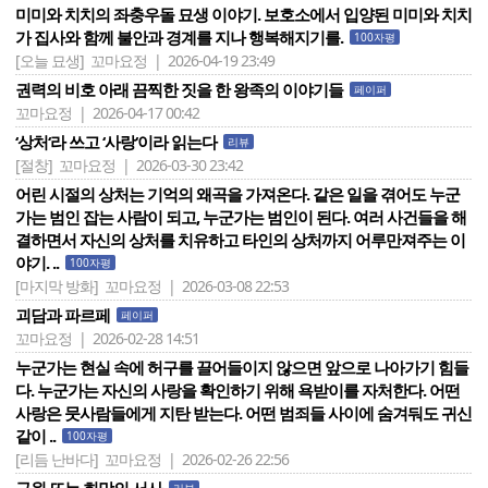
미미와 치치의 좌충우돌 묘생 이야기. 보호소에서 입양된 미미와 치치
가 집사와 함께 불안과 경계를 지나 행복해지기를.
100자평
[오늘 묘생]
꼬마요정 | 2026-04-19 23:49
권력의 비호 아래 끔찍한 짓을 한 왕족의 이야기들
페이퍼
꼬마요정 | 2026-04-17 00:42
‘상처‘라 쓰고 ‘사랑‘이라 읽는다
리뷰
[절창]
꼬마요정 | 2026-03-30 23:42
어린 시절의 상처는 기억의 왜곡을 가져온다. 같은 일을 겪어도 누군
가는 범인 잡는 사람이 되고, 누군가는 범인이 된다. 여러 사건들을 해
결하면서 자신의 상처를 치유하고 타인의 상처까지 어루만져주는 이
야기. ..
100자평
[마지막 방화]
꼬마요정 | 2026-03-08 22:53
괴담과 파르페
페이퍼
꼬마요정 | 2026-02-28 14:51
누군가는 현실 속에 허구를 끌어들이지 않으면 앞으로 나아가기 힘들
다. 누군가는 자신의 사랑을 확인하기 위해 욕받이를 자처한다. 어떤
사랑은 뭇사람들에게 지탄 받는다. 어떤 범죄들 사이에 숨겨둬도 귀신
같이 ..
100자평
[리듬 난바다]
꼬마요정 | 2026-02-26 22:56