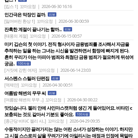
[킵스 1]
꼬마요정 | 2026-06-30 16:16
인간극은 막장인 걸까.
리뷰
[잃어버린 환상 1]
꼬마요정 | 2026-06-30 00:59
잔혹한 계절이 끝나기는 할까...
리뷰
[태풍의 계절]
꼬마요정 | 2026-06-15 00:57
미키 깁슨의 첫 이야기. 전직 형사이자 금융범죄를 조사해서 자금을
추적하는 일을 하는 그녀는 시신을 발견하면서 함정에 빠지게 된다.
흔히 우리가 아는 마피아 범죄와 최첨단 금융 범죄가 절묘하게 뒤섞여
궁금..
100자평
[거짓에 갇힌 여자]
꼬마요정 | 2026-06-14 23:03
서스펜스 스릴러 단편집
리뷰
[역제안]
꼬마요정 | 2026-04-30 00:51
여름밤 해변의 무무 씨
리뷰
[여름밤 해변의 무무 ..]
꼬마요정 | 2026-04-30 00:22
맛있습니다. 젤리 안에 샤인마스캣처럼 생긴 게 들어있어요. 비타민 c
보충되는 것도 같아서 기분도 좋아요.
100자평
[종근당 비타C 젤리 샤..]
꼬마요정 | 2026-04-29 09:35
수동적이지만 끌려가지는 않는 어린 소녀가 성장하는 이야기. 하지만
그 시절 스스로의 삶을 꾸려가기에 아일리시는 애정과 인정에 목말라