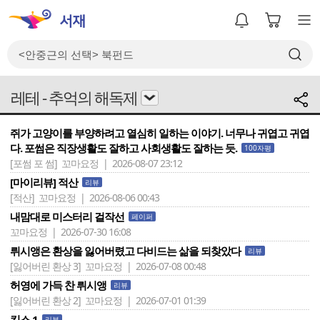
레테 - 추억의 해독제
쥐가 고양이를 부양하려고 열심히 일하는 이야기. 너무나 귀엽고 귀엽
다. 포썸은 직장생활도 잘하고 사회생활도 잘하는 듯.
100자평
[포썸 포 썸]
꼬마요정 | 2026-08-07 23:12
[마이리뷰] 적산
리뷰
[적산]
꼬마요정 | 2026-08-06 00:43
내맘대로 미스터리 걸작선
페이퍼
꼬마요정 | 2026-07-30 16:08
뤼시앵은 환상을 잃어버렸고 다비드는 삶을 되찾았다
리뷰
[잃어버린 환상 3]
꼬마요정 | 2026-07-08 00:48
허영에 가득 찬 뤼시앵
리뷰
[잃어버린 환상 2]
꼬마요정 | 2026-07-01 01:39
킵스 1
리뷰