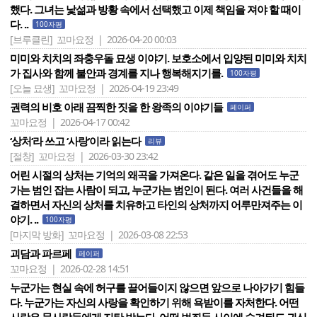
했다. 그녀는 낯섦과 방황 속에서 선택했고 이제 책임을 져야 할 때이
다. ..
100자평
[브루클린]
꼬마요정 | 2026-04-20 00:03
미미와 치치의 좌충우돌 묘생 이야기. 보호소에서 입양된 미미와 치치
가 집사와 함께 불안과 경계를 지나 행복해지기를.
100자평
[오늘 묘생]
꼬마요정 | 2026-04-19 23:49
권력의 비호 아래 끔찍한 짓을 한 왕족의 이야기들
페이퍼
꼬마요정 | 2026-04-17 00:42
‘상처‘라 쓰고 ‘사랑‘이라 읽는다
리뷰
[절창]
꼬마요정 | 2026-03-30 23:42
어린 시절의 상처는 기억의 왜곡을 가져온다. 같은 일을 겪어도 누군
가는 범인 잡는 사람이 되고, 누군가는 범인이 된다. 여러 사건들을 해
결하면서 자신의 상처를 치유하고 타인의 상처까지 어루만져주는 이
야기. ..
100자평
[마지막 방화]
꼬마요정 | 2026-03-08 22:53
괴담과 파르페
페이퍼
꼬마요정 | 2026-02-28 14:51
누군가는 현실 속에 허구를 끌어들이지 않으면 앞으로 나아가기 힘들
다. 누군가는 자신의 사랑을 확인하기 위해 욕받이를 자처한다. 어떤