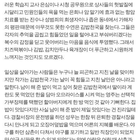
러운 학습지 교사 은심이나 시청 공무원으로 상사들의 헛발질에
시달리고 민원인들의 욕을 먹는 은희나 암 말기에 효과 없는 항암
치료를 받는 진수나 성범죄의 희생자이나 좁은 동네에서 가해자
의 평판 때문에 아무것도 못한 수연은 김밥천국을 찾는다. 그들은
각자의 추억을 곱씹고 힘들었던 일을 털어내고 부숴버리겠다는
복수의 감정을 딛고 웃어버리는 마음을 음식에 투영했다. 그래서
치즈떡볶이나 김밥, 김치만두나 육개장이 더 푸근하고 시원하게
느껴지는 것인지도 모르겠다.
일상을 살아가는 사람들은 누구나 늘 피곤하고 지친 날을 맞이하
지만 작가는 김밥천국 가는 날이 꼭 힘들고 지친 날만은 아니라고
말한다. 남이 해 준 밥이 먹고 싶어 찾은 김밥천국에서 딸이라 계
란도 못 먹었던 한을 담아 오므라이스를 시켜 먹는 영주는 선택적
가부장제를 택했던 할아버지에게 한 방 먹인 것 같아 기뻐한다. 집
밥이 맛있다지만 사실 남이 해 준 밥이 제일 맛있다는 건 진리일테
다. 경찰서장의 운전병을 하던 성우는 한참 뒤 은퇴한 경찰서장을
다시 만나게 되고 오징어덮밥을 먹으며 어른의 지혜를 배운다. 야
구를 하던 삼촌이 다쳐서 야구를 포기하고 일반 직장인이 되었지
만 야구 심판을 할 수 있게 되었다는 말에 아람은 어릴 때 삼촌과