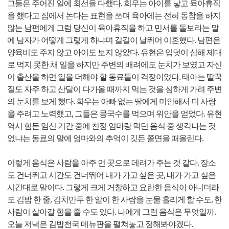
그들은 주어진 일에 최선을 다했다. 희우는 아이를 낳고 육아휴직
을 했다고 집에서 논다는 표현을 쓰며 육아에는 전혀 동참을 하지
않는 남편에게 그럼 당신이 육아휴직을 하고 민서를 돌보라는 말
에 남자가 어떻게 그렇게 하냐며 길길이 날뛰어 이혼했다. 남편은
양육비도 주지 않고 아이도 보지 않았다. 유현은 입덧이 심해 제대
로 먹지 못한 채 일을 하지만 주변의 배려에도 눈치가 보였고 자신
이 출산을 하면 일을 더해야 할 동료들이 걱정이었다. 태아는 딸꾹
질도 자주 하고 산달이 다가올 때까지 먹는 것을 심하게 가려 주변
의 눈치를 보게 했다. 희우는 아빠 없는 딸에게 미안해서 더 사랑
을 주려고 노력했고, 그들은 콩국수를 먹으며 위안을 얻었다. 유현
역시 힘든 임신 기간 중에 친정 엄마랑 먹던 음식 중 생각나는 것
없냐는 동료의 말에 엄마와의 추억이 깃든 쫄면을 떠올린다.
이렇게 음식은 사람을 아주 먼 곳으로 데려가 주는 것 같다. 장소
도 건너뛰고 시간도 건너뛰어 내가 가고 싶은 곳, 내가 가고 싶은
시간대로 말이다. 그렇게 크게 거창하고 요란한 음식이 아니더라
도 김밥 한 줄, 김치만두 한 알이 한 사람을 눈물 흘리게 할 수도, 한
사람이 살아갈 힘을 줄 수도 있다. 나에게 그런 음식은 무엇일까.
오늘 저녁은 김밥천국 메뉴판을 펼쳐놓고 정해봐야겠다.