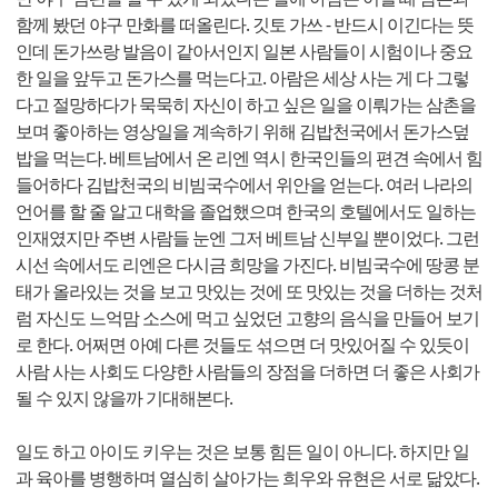
함께 봤던 야구 만화를 떠올린다. 깃토 가쓰 - 반드시 이긴다는 뜻
인데 돈가쓰랑 발음이 같아서인지 일본 사람들이 시험이나 중요
한 일을 앞두고 돈가스를 먹는다고. 아람은 세상 사는 게 다 그렇
다고 절망하다가 묵묵히 자신이 하고 싶은 일을 이뤄가는 삼촌을
보며 좋아하는 영상일을 계속하기 위해 김밥천국에서 돈가스덮
밥을 먹는다. 베트남에서 온 리엔 역시 한국인들의 편견 속에서 힘
들어하다 김밥천국의 비빔국수에서 위안을 얻는다. 여러 나라의
언어를 할 줄 알고 대학을 졸업했으며 한국의 호텔에서도 일하는
인재였지만 주변 사람들 눈엔 그저 베트남 신부일 뿐이었다. 그런
시선 속에서도 리엔은 다시금 희망을 가진다. 비빔국수에 땅콩 분
태가 올라있는 것을 보고 맛있는 것에 또 맛있는 것을 더하는 것처
럼 자신도 느억맘 소스에 먹고 싶었던 고향의 음식을 만들어 보기
로 한다. 어쩌면 아예 다른 것들도 섞으면 더 맛있어질 수 있듯이
사람 사는 사회도 다양한 사람들의 장점을 더하면 더 좋은 사회가
될 수 있지 않을까 기대해본다.
일도 하고 아이도 키우는 것은 보통 힘든 일이 아니다. 하지만 일
과 육아를 병행하며 열심히 살아가는 희우와 유현은 서로 닮았다.