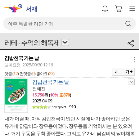
레테 - 추억의 해독제
김밥천국 가는 날
메뉴
꼬마요정 2025/09/30 12:16
12
0
23
댓글 (
)
먼댓글 (
)
좋아요 (
)
김밥천국 가는 날
전혜진
15,750
원 (
10%
↓
870
)
2025-04-09
: 910
내가 어릴 때, 아직 김밥천국이 없던 시절에 내가 좋아하던 곳은
유가네 닭갈비와 장우동이었다. 장우동을 기억하시는 분 있으려
나. 거기 우동을 무척 좋아했다. 그리고 유가네 닭갈비의 닭야채볶