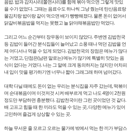
음밥. 밥과 감자사리(쫄면사리)를 함께 볶아 먹으면 그렇게 맛있
을 수가 없었다. 그때는 음료수도 하나씩 그냥 줬는데 탄산음료랑
물김치랑 밥이랑 같이 먹으면 배가 빵빵해졌다. 물론 돈이 없어서
닭갈비볶음밥을 먹지는 못했고 늘 닭야채볶음밥만 먹었다.
그리고 어느 순간부터 장우동이 보이지 않았다. 주변엔 김밥천국
등 김밥이 들어간 분식집들이 늘어났고 소풍 때나 먹던 김밥을 언
제 어디서나 먹을 수 있게 되었다. 김밥천국의 장점은 메뉴가 많다
는 거였고, 단점은(남편 말로는) 메뉴가 많기에 특별히 맛있는 음
식이 없다는 거였다. 나는 그 말에 크게 동의하지는 않지만 어차피
내 입이 맛을 평가하기엔 너무나 짧아 그래그래 하며 넘어갔다.
대학 다닐 때에도 돈이 없는 우리는 분식집을 자주 갔는데, 떡볶이
며 순대볶음이며 이것저것 시켜 배부르게 먹고 나도 4명이 2천원
정도만 부담하면 충분했다. 김밥천국이란 그런 곳이었던 것 같다.
배 고프고 힘들 때 한 끼라도 먹을 수 있는 곳, 다양한 메뉴가 있어
고민하며 즐겁게 상상할 수 있는 곳.
하늘 무서운 줄 모르고 오르는 물가에 밖에서 먹는 한 끼가 부담스