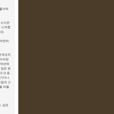
 좋아하
데 소식은
기 시작했
요.
 여전히
 귀국조치
아수라장
 작년에
 않은 편
헤드샷 등
생기다니.
승엽과 고
을 되돌
. 감은