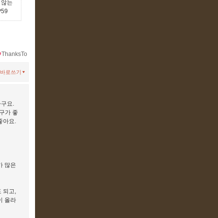
 않는
P59
ThanksTo
바로쓰기
라구요.
구가 좋
좋아요.
가 많은
 되고,
이 올라