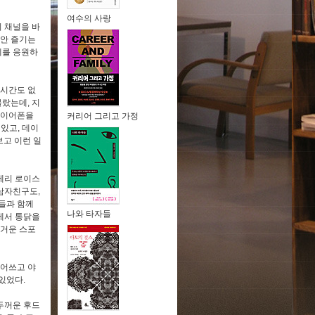
여수의 사랑
비 채널을 바
 안 즐기는
데를 응원하
 시간도 없
몰랐는데, 지
 이어폰을
커리어 그리고 가정
 있고, 데이
보고 이런 일
 제리 로이스
 남자친구도,
들과 함께
나와 타자들
에서 통닭을
즐거운 스포
집어쓰고 야
미있었다.
 두꺼운 후드