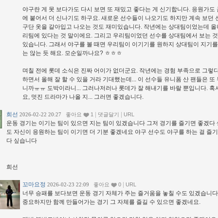
야구란 게 못 보다가도 다시 보면 또 재밌고 좋다는 게 신기합니다. 응원가도 
에 붙어서 더 신나기도 하구요. 새로운 선수들이 나오기도 하지만 계속 보던
구단 옷을 갈아입고 나오는 것도 재미있습니다. 작년에는 상대팀이었는데 올
리팀에 있다는 것 말이에요. 그리고 우리팀이었던 선수를 상대팀에서 보는 것
있습니다. 그래서 야구를 볼 때면 우리팀이 이기기를 원하지 상대팀이 지기를
는 않는 듯 해요. 모순일까나요? ㅎㅎㅎ
며칠 전에 롯데 소식은 진짜 어이가 없더군요. 작년에는 경험 부족으로 그렇
하면서 올해 잘 할 수 있을 거라 기대했는데... 이 선수들 유니폼 산 팬들은 또
니까ㅠㅠ 도박이라니... 그러나저러나 롯데가 잘 해내기를 바랄 뿐입니다. 혹
요, 멋진 드라마가 나올 지... 그러면 좋겠습니다.
희선
|
|
2026-02-22 20:27
좋아요
1
댓글달기
URL
운동 경기는 이기는 팀이 있으면 지는 팀이 있겠습니다 그저 경기를 즐기면 좋겠다
도 자신이 응원하는 팀이 이기면 더 기분 좋겠네요 야구 선수도 야구를 하는 걸 즐
다 싶습니다
희선
꼬마요정
|
2026-02-23 22:09
좋아요
0
URL
너무 승패를 보다보면 운동 경기 자체가 주는 즐거움을 놓칠 수도 있겠습니다
중요하지만 함께 만들어가는 경기 그 자체를 즐길 수 있으면 좋겠네요.