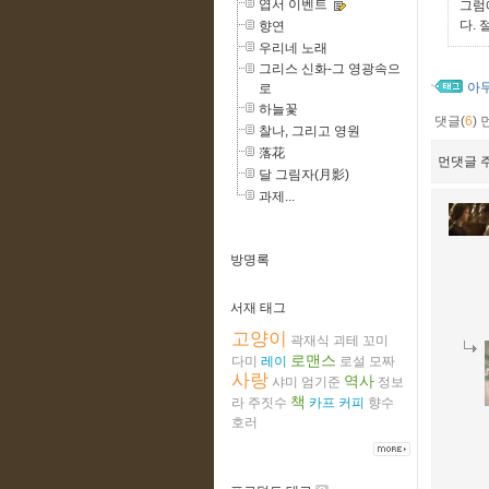
엽서 이벤트
그럼
다. 
향연
우리네 노래
그리스 신화-그 영광속으
아
로
하늘꽃
댓글(
6
)
찰나, 그리고 영원
落花
먼댓글 주
달 그림자(月影)
과제...
방명록
서재 태그
고양이
곽재식
괴테
꼬미
로맨스
다미
레이
로설
모짜
사랑
역사
샤미
엄기준
정보
책
라
주짓수
카프
커피
향수
호러