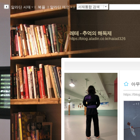
알라딘 서재
ｌ
북플
ｌ
알라딘 메인
ｌ
서재통합 검색
레테 - 추억의 해독제
https://blog.aladin.co.kr/naiad326
아무
https://bl