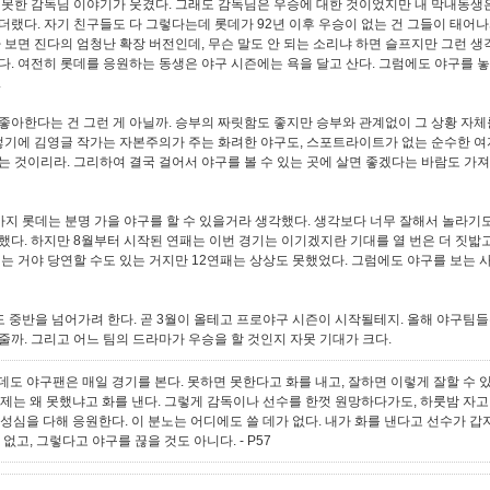
 못한 감독님 이야기가 웃겼다. 그래도 감독님은 우승에 대한 것이었지만 내 막내동생은
더랬다. 자기 친구들도 다 그렇다는데 롯데가 92년 이후 우승이 없는 건 그들이 태어
가 보면 진다의 엄청난 확장 버전인데, 무슨 말도 안 되는 소리냐 하면 슬프지만 그런 생
다. 여전히 롯데를 응원하는 동생은 야구 시즌에는 욕을 달고 산다. 그럼에도 야구를 
.
좋아한다는 건 그런 게 아닐까. 승부의 짜릿함도 좋지만 승부와 관계없이 그 상황 자체
그렇기에 김영글 작가는 자본주의가 주는 화려한 야구도, 스포트라이트가 없는 순수한 여
는 것이리라. 그리하여 결국 걸어서 야구를 볼 수 있는 곳에 살면 좋겠다는 바람도 가
까지 롯데는 분명 가을 야구를 할 수 있을거라 생각했다. 생각보다 너무 잘해서 놀라기
했다. 하지만 8월부터 시작된 연패는 이번 경기는 이기겠지란 기대를 열 번은 더 짓밟
지는 거야 당연할 수도 있는 거지만 12연패는 상상도 못했었다. 그럼에도 야구를 보는 
도 중반을 넘어가려 한다. 곧 3월이 올테고 프로야구 시즌이 시작될테지. 올해 야구팀들
줄까. 그리고 어느 팀의 드라마가 우승을 할 것인지 자못 기대가 크다.
데도 야구팬은 매일 경기를 본다. 못하면 못한다고 화를 내고, 잘하면 이렇게 잘할 수 
어제는 왜 못했냐고 화를 낸다. 그렇게 감독이나 선수를 한껏 원망하다가도, 하룻밤 자고
 성심을 다해 응원한다. 이 분노는 어디에도 쓸 데가 없다. 내가 화를 낸다고 선수가 갑
 없고, 그렇다고 야구를 끊을 것도 아니다.
- P57