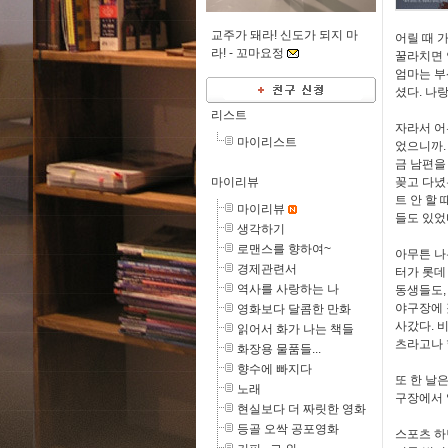
교주가 돼라! 신도가 되지 마
어릴 때 
라! -
꼬마요정
꿀라치면 
엄마는 부
셨다. 나
리스트
자라서 어
마이리스트
었으니까.
금 남편을
마이리뷰
꽂고 다녔
트 안 할
마이리뷰
들도 있었
생각하기
로맨스를 향하여~
아무튼 나
경제관련서
터가 롯데
역사를 사랑하는 나
동생들도,
야구장에 
영화보다 달콤한 만화
사갔다. 
읽어서 화가 나는 책들
츠라고나 
화장용 물품들...
향수에 빠지다
또 한 날
노래
구장에서 
현실보다 더 짜릿한 영화
등골 오싹 공포영화
스포츠 하