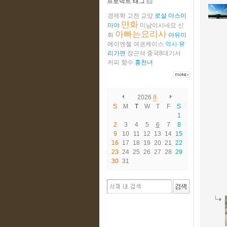
프로덕트 태그
경제학
고전
교양
로설
마스미
만화
마야
미남이시네요
신
아빠는요리사
화
아유미
에이엔젤
여권케이스
역사
유
리가면
장근석
중국8대기서
커피
향수
홍천녀
2026
8
S
M
T
W
T
F
S
1
2
3
4
5
6
7
8
9
10
11
12
13
14
15
16
17
18
19
20
21
22
23
24
25
26
27
28
29
30
31