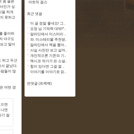
 좀 슬픈
아토믹 걸스
나서인가 싶
각을 하게
최근 댓글
놓지 못하고
이 글 정말 좋네요! 그..
요정 님 기억력 대박!^..
를 좋아하
알라딘에서 미스터리 ..
자 야구도
와. 미스테리물 추천받..
져보고 말이
알라딘에서 책을 뽑아..
사실 사진만 보고 살까..
개인적으론 기존의 기..
도 하고 두근
멕시코 작가가 쓴 소설..
고서 끝났다.
힘이 있다면 그걸 잘 ..
사람들이 많
이야기를 이야기로 읽..
먼댓글 (트랙백)
은 어떤 경
있으면
 나면
자기 잘