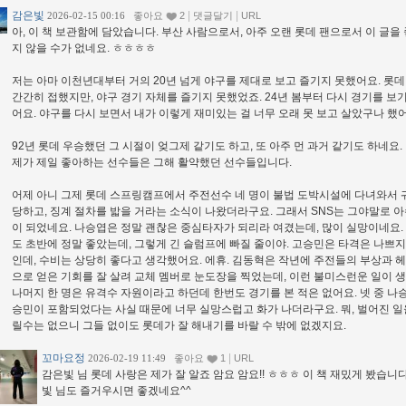
감은빛
|
|
2026-02-15 00:16
좋아요
2
댓글달기
URL
아, 이 책 보관함에 담았습니다. 부산 사람으로서, 아주 오랜 롯데 팬으로서 이 글을
지 않을 수가 없네요. ㅎㅎㅎㅎ
저는 아마 이천년대부터 거의 20년 넘게 야구를 제대로 보고 즐기지 못했어요. 롯
간간히 접했지만, 야구 경기 자체를 즐기지 못했었죠. 24년 봄부터 다시 경기를 보
어요. 야구를 다시 보면서 내가 이렇게 재미있는 걸 너무 오래 못 보고 살았구나 했어
92년 롯데 우승했던 그 시절이 엊그제 같기도 하고, 또 아주 먼 과거 같기도 하네요.
제가 제일 좋아하는 선수들은 그해 활약했던 선수들입니다.
어제 아니 그제 롯데 스프링캠프에서 주전선수 네 명이 불법 도박시설에 다녀와서
당하고, 징계 절차를 밟을 거라는 소식이 나왔더라구요. 그래서 SNS는 그야말로 
이 되었네요. 나승엽은 정말 괜찮은 중심타자가 되리라 여겼는데, 많이 실망이네요.
도 초반에 정말 좋았는데, 그렇게 긴 슬럼프에 빠질 줄이야. 고승민은 타격은 나쁘지
인데, 수비는 상당히 좋다고 생각했어요. 에휴. 김동혁은 작년에 주전들의 부상과 
으로 얻은 기회를 잘 살려 교체 멤버로 눈도장을 찍었는데, 이런 불미스런운 일이 
나머지 한 명은 유격수 자원이라고 하던데 한번도 경기를 본 적은 없어요. 넷 중 나
승민이 포함되었다는 사실 때문에 너무 실망스럽고 화가 나더라구요. 뭐, 벌어진 일
릴수는 없으니 그들 없이도 롯데가 잘 해내기를 바랄 수 밖에 없겠지요.
꼬마요정
|
2026-02-19 11:49
좋아요
1
URL
감은빛 님 롯데 사랑은 제가 잘 알죠 암요 암요!! ㅎㅎㅎ 이 책 재밌게 봤습니다
빛 님도 즐거우시면 좋겠네요^^