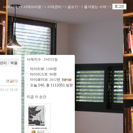
나의서재
ｌ
서재브리핑
ｌ
서재관리
ｌ
글쓰기
ｌ
즐겨찾는 서재
ｌ
서재지수
: 334252점
관리
ｌ
북플
마이리뷰:
편
1290
마이리스트:
편
86
마이페이퍼:
편
2612
댓글(
6
)
오늘 240, 총 1113351 방문
-02-12 18:18
지금 이 순간