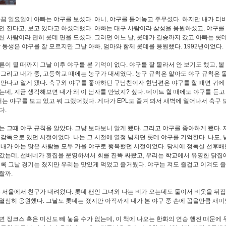
가끔 일요일에 아빠는 야구를 보셨다. 아니, 야구를 틀어놓고 주무셨다. 하지만 내가 티
안 잔다고, 보고 있다고 하셨더랬다. 아빠는 대구 사람이라 삼성을 응원하셨고, 야구를
산 사람이라 괜히 롯데 편을 드셨다. 그러던 어느 날, 롯데가 결승까지 갔고 아빠는 롯
랑 동생은 야구를 잘 모르지만 그날 아빠, 엄마와 함께 롯데를 응원했다. 1992년이었다.
른이 될 때까지 그날 이후 야구를 본 기억이 없다. 야구를 잘 몰라서 안 보기도 했고, 볼
 그리고 내가 중, 고등학교 때에는 농구가 대세였다. 농구 규칙은 알아도 야구 규칙은 
 만나고 알게 됐다. 축구와 야구를 좋아하던 구남친이자 현남편은 야구를 할 때면 귀에
는데, 지금 생각해보면 내가 왜 이 남자를 만났지? 싶다. 데이트 할 때에도 야구를 듣고
 때는 야구를 보고 있고 뭐 그랬더랬다. 게다가 EPL도 즐겨 봐서 새벽에 일어나서 축구 
다.
는 그때 야구 규칙을 알았다. 그냥 보다보니 알게 됐다. 그리고 야구를 좋아하게 됐다.
 감독으로 있던 시절이었다. 나는 그 시절에 열정 넘치던 롯데 야구를 기억한다. 나도,
 내가 아는 많은 사람들 모두 가을 야구로 행복했던 시절이었다. 당시에 정독실 선후배
갔는데, 선배네가 횟집을 운영하셔서 회를 잔뜩 싸왔고, 우리는 학교에서 유명한 닭집
비록 그날 경기는 졌지만 우리는 맛있게 먹었고 즐거웠다. 야구는 져도 즐겁고 이겨도 
할까.
은 서울에서 친구가 내려왔다. 롯데 팬인 그녀와 나는 비가 오는데도 둘이서 비옷을 뒤
열심히 응원했다. 그날도 롯데는 졌지만 아직까지 내가 본 야구 중 손에 꼽을만큼 재
면 징크스 혹은 미신도 빼 놓을 수가 없는데, 이 책에 나오는 한화의 연승 행진 때문에