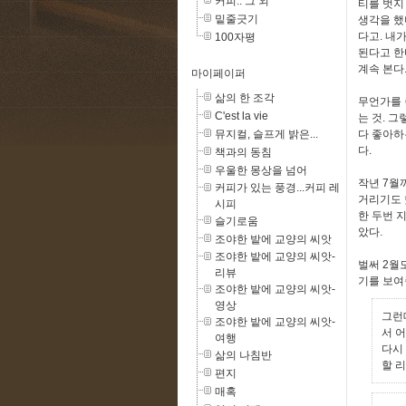
커피.. 그 외
티를 벗지
밑줄긋기
생각을 했
다고. 내
100자평
된다고 한
계속 본다
마이페이퍼
삶의 한 조각
무언가를 
C'est la vie
는 것. 
뮤지컬, 슬프게 밝은...
다 좋아하
다.
책과의 동침
우울한 몽상을 넘어
작년 7월
커피가 있는 풍경...커피 레
거리기도 
시피
한 두번 
슬기로움
았다.
조야한 밭에 교양의 씨앗
조야한 밭에 교양의 씨앗-
벌써 2월
리뷰
기를 보여
조야한 밭에 교양의 씨앗-
영상
그런
조야한 밭에 교양의 씨앗-
서 
여행
다시
삶의 나침반
할 리
편지
매혹