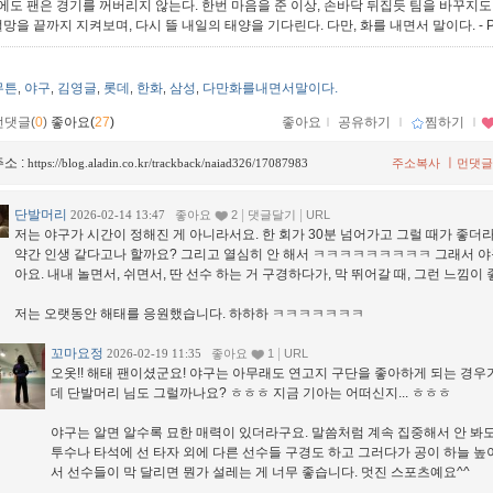
에도 팬은 경기를 꺼버리지 않는다. 한번 마음을 준 이상, 손바닥 뒤집듯 팀을 바꾸지도
절망을 끝까지 지켜보며, 다시 뜰 내일의 태양을 기다린다. 다만, 화를 내면서 말이다.
- 
무튼
야구
김영글
롯데
한화
삼성
다만화를내면서말이다.
,
,
,
,
,
,
먼댓글(
0
)
좋아요(
27
)
좋아요
ｌ
공유하기
ｌ
찜하기
ｌ
소 :
ㅣ
https://blog.aladin.co.kr/trackback/naiad326/17087983
주소복사
먼댓글
단발머리
|
|
2026-02-14 13:47
좋아요
2
댓글달기
URL
저는 야구가 시간이 정해진 게 아니라서요. 한 회가 30분 넘어가고 그럴 때가 좋더
약간 인생 같다고나 할까요? 그리고 열심히 안 해서 ㅋㅋㅋㅋㅋㅋㅋㅋㅋ 그래서 야
아요. 내내 놀면서, 쉬면서, 딴 선수 하는 거 구경하다가, 막 뛰어갈 때, 그런 느낌이 
저는 오랫동안 해태를 응원했습니다. 하하하 ㅋㅋㅋㅋㅋㅋㅋ
꼬마요정
|
2026-02-19 11:35
좋아요
1
URL
오옷!! 해태 팬이셨군요! 야구는 아무래도 연고지 구단을 좋아하게 되는 경우
데 단발머리 님도 그럴까나요? ㅎㅎㅎ 지금 기아는 어떠신지... ㅎㅎㅎ
야구는 알면 알수록 묘한 매력이 있더라구요. 말씀처럼 계속 집중해서 안 봐도
투수나 타석에 선 타자 외에 다른 선수들 구경도 하고 그러다가 공이 하늘 높
서 선수들이 막 달리면 뭔가 설레는 게 너무 좋습니다. 멋진 스포츠예요^^