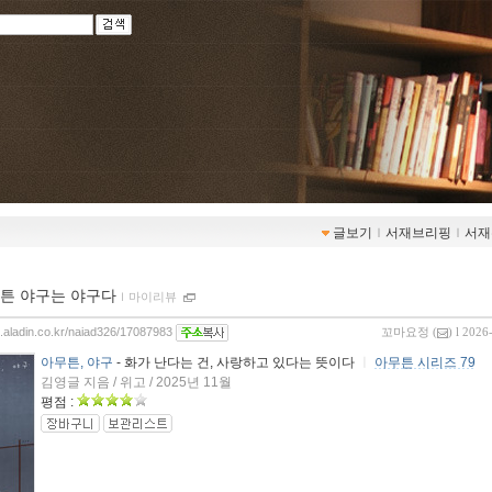
글보기
ｌ
서재브리핑
ｌ
서재
튼 야구는 야구다
ｌ
마이리뷰
og.aladin.co.kr/naiad326/17087983
꼬마요정
(
) l 2026
아무튼, 야구
- 화가 난다는 건, 사랑하고 있다는 뜻이다
ㅣ
아무튼 시리즈 79
김영글 지음 / 위고 / 2025년 11월
평점 :