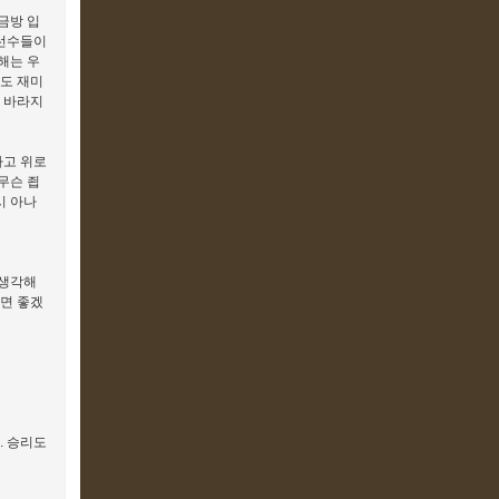
금방 입
 선수들이
해는 우
도 재미
 바라지
다고 위로
 무슨 죕
시 아나
 생각해
기면 좋겠
. 승리도