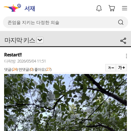
마지막 키스
Restart!!
메뉴
다락방 2026/05/04 11:51
24
0
27
댓글 (
)
먼댓글 (
)
좋아요 (
)