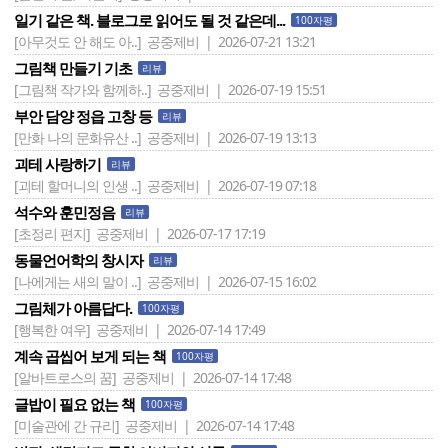
일기 같은 책. 블로그로 읽어도 될 것 같은데...
100자평
[아무것도 안 해도 아..]
공중제비 | 2026-07-21 13:21
그림책 만들기 기초
리뷰
[그림책 작가와 함께하..]
공중제비 | 2026-07-19 15:51
부안 담양 정읍 고창 등
리뷰
[만화 나의 문화유산 ..]
공중제비 | 2026-07-19 13:13
괴테 사랑하기
리뷰
[괴테 할머니의 인생 ..]
공중제비 | 2026-07-19 07:18
석수와 훈민정음
리뷰
[초정리 편지]
공중제비 | 2026-07-17 17:19
동물언어학의 창시자
리뷰
[나에게는 새의 말이 ..]
공중제비 | 2026-07-15 16:02
그림체가 아름답다.
100자평
[행복한 여우]
공중제비 | 2026-07-14 17:49
계속 곱씹어 보게 되는 책
100자평
[알바트로스의 꿈]
공중제비 | 2026-07-14 17:48
글밥이 필요 없는 책
100자평
[미술관에 간 규리]
공중제비 | 2026-07-14 17:48