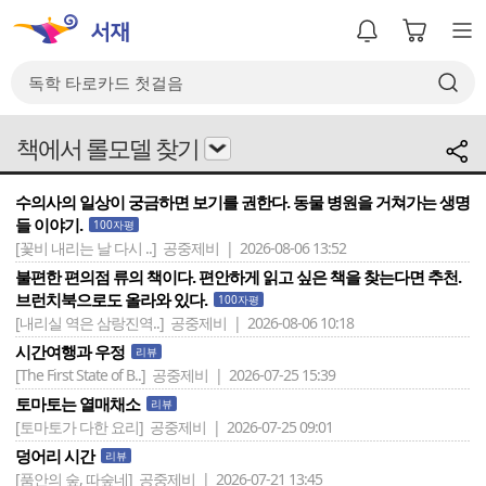
책에서 롤모델 찾기
수의사의 일상이 궁금하면 보기를 권한다. 동물 병원을 거쳐가는 생명
들 이야기.
100자평
[꽃비 내리는 날 다시 ..]
공중제비 | 2026-08-06 13:52
불편한 편의점 류의 책이다. 편안하게 읽고 싶은 책을 찾는다면 추천.
브런치북으로도 올라와 있다.
100자평
[내리실 역은 삼랑진역..]
공중제비 | 2026-08-06 10:18
시간여행과 우정
리뷰
[The First State of B..]
공중제비 | 2026-07-25 15:39
토마토는 열매채소
리뷰
[토마토가 다한 요리]
공중제비 | 2026-07-25 09:01
덩어리 시간
리뷰
[품안의 숲, 따숲네]
공중제비 | 2026-07-21 13:45