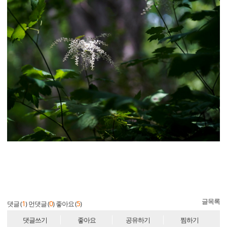
글목록
1
0
5
댓글 (
)
먼댓글 (
)
좋아요 (
)
댓글쓰기
좋아요
공유하기
찜하기