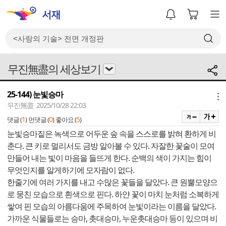
무진無盡의 세상보기
25-144) 눈빛승마
메뉴
무진無盡 2025/10/28 22:03
1
0
5
댓글 (
)
먼댓글 (
)
좋아요 (
)
눈빛승마짙은 녹색으로 어두운 숲 속을 스스로를 밝혀 환하게 비
춘다. 큰 키로 멀리서도 금방 알아볼 수 있다. 자잘한 꽃술이 모여
만들어 내는 빛이 마음을 들뜨게 한다. 순백의 색이 가지는 힘이
무엇인지를 알게하기에 모자람이 없다.
한줄기에 여러 가지를 내고 수많은 꽃들을 달았다. 큰 원뿔모양으
로 뭉친 모습으로 흰색으로 핀다. 하얀 꽃이 마치 눈처럼 소복하게
쌓여 핀 모습의 아름다움에 주목하여 눈빛이라는 이름을 달았다.
가까운 식물들로는 승마, 촛대승마, 누운촛대승마 등이 있으며 비