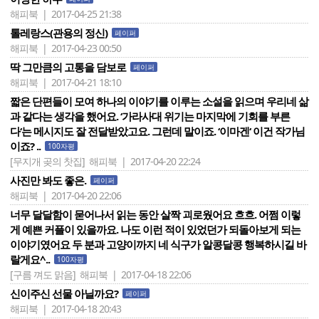
해피북 | 2017-04-25 21:38
톨레랑스(관용의 정신)
페이퍼
해피북 | 2017-04-23 00:50
딱 그만큼의 고통을 담보로
페이퍼
해피북 | 2017-04-21 18:10
짧은 단편들이 모여 하나의 이야기를 이루는 소설을 읽으며 우리네 삶
과 같다는 생각을 했어요. ‘가라사대 위기는 마지막에 기회를 부른
다‘는 메시지도 잘 전달받았고요. 그런데 말이죠. ‘이마겐‘ 이건 작가님
이죠? ..
100자평
[무지개 곶의 찻집]
해피북 | 2017-04-20 22:24
사진만 봐도 좋은.
페이퍼
해피북 | 2017-04-20 22:06
너무 달달함이 묻어나서 읽는 동안 살짝 괴로웠어요 흐흐. 어쩜 이렇
게 예쁜 커플이 있을까요. 나도 이런 적이 있었던가 되돌아보게 되는
이야기였어요 두 분과 고양이까지 네 식구가 알콩달콩 행복하시길 바
랄게요^..
100자평
[구름 껴도 맑음]
해피북 | 2017-04-18 22:06
신이주신 선물 아닐까요?
페이퍼
해피북 | 2017-04-18 20:43