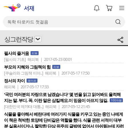
싱그런작당
필사의 즐거움
리뷰
[필사의 기초]
해피북 | 2017-05-23 00:01
부모의 지혜와 그림책의 힘
리뷰
[쿠슐라와 그림책 이야..]
해피북 | 2017-05-17 17:50
정서의 차이
페이퍼
해피북 | 2017-05-17 17:33
'국민 여러분의 자랑으로 남겠습니다' 몇 번을 읽고 읽어봐도 울컥해
지는 말. 부디. 꼭. 이란 말은 삼킬께요.이 믿음이 아프지 않길.
100자평
[대한민국 제19대 대통..]
해피북 | 2017-05-12 21:45
식물을 좋아해서 베란다에 여러가지 식물을 키우고 있는 중인 나에게
이 책은 척박한 토양에 단비같은 역할을 했다. 식물 관련 서적이 대부
분 실용서이거나, 짤막한 단상 위주의 글밖에 없어서 아쉬웠는데 자런