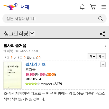
싱그런작당
필사의 즐거움
메뉴
해피북 2017/05/23 00:01
5
0
22
댓글 (
)
먼댓글 (
)
좋아요 (
)
필사의 기초
조경국
10,800
원 (
10%
↓
600
)
2016-06-04
: 2,179
조경국 저자하면 떠오르는 책은 책방에서의 일상을 기록한 <소소
책방 책방일지> 일 것이다.