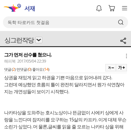
싱그런작당
그가 먼저 선수를 쳤으니.
메뉴
해피북 2017/05/04 22:39
2
0
14
댓글 (
)
먼댓글 (
)
좋아요 (
)
상권을 재밌게 읽고 하권을 기쁜 마음으로 읽어내려 갔다.
그런데 예상했던 흐름의 틀이 완전히 달라지면서 뭔가 석연찮아
지는 개연성들이 보이기 시작했다.
나카타상을 도와주는 호시노상이나 뜬금없이 사에키 상에게 사
랑을 느낀다며 잠자리를 요구하는 15살의 카프카. 이게 대체 무슨
소린가 싶었다. 머 물론,글씨를 읽을 줄 모르는 나카타 상을 위해