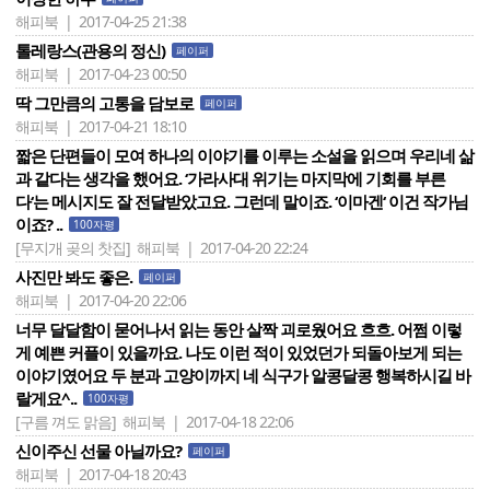
해피북 | 2017-04-25 21:38
톨레랑스(관용의 정신)
페이퍼
해피북 | 2017-04-23 00:50
딱 그만큼의 고통을 담보로
페이퍼
해피북 | 2017-04-21 18:10
짧은 단편들이 모여 하나의 이야기를 이루는 소설을 읽으며 우리네 삶
과 같다는 생각을 했어요. ‘가라사대 위기는 마지막에 기회를 부른
다‘는 메시지도 잘 전달받았고요. 그런데 말이죠. ‘이마겐‘ 이건 작가님
이죠? ..
100자평
[무지개 곶의 찻집]
해피북 | 2017-04-20 22:24
사진만 봐도 좋은.
페이퍼
해피북 | 2017-04-20 22:06
너무 달달함이 묻어나서 읽는 동안 살짝 괴로웠어요 흐흐. 어쩜 이렇
게 예쁜 커플이 있을까요. 나도 이런 적이 있었던가 되돌아보게 되는
이야기였어요 두 분과 고양이까지 네 식구가 알콩달콩 행복하시길 바
랄게요^..
100자평
[구름 껴도 맑음]
해피북 | 2017-04-18 22:06
신이주신 선물 아닐까요?
페이퍼
해피북 | 2017-04-18 20:43