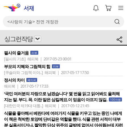
싱그런작당
필사의 즐거움
리뷰
[필사의 기초]
해피북 | 2017-05-23 00:01
부모의 지혜와 그림책의 힘
리뷰
[쿠슐라와 그림책 이야..]
해피북 | 2017-05-17 17:50
정서의 차이
페이퍼
해피북 | 2017-05-17 17:33
'국민 여러분의 자랑으로 남겠습니다' 몇 번을 읽고 읽어봐도 울컥해
지는 말. 부디. 꼭. 이란 말은 삼킬께요.이 믿음이 아프지 않길.
100자평
[대한민국 제19대 대통..]
해피북 | 2017-05-12 21:45
식물을 좋아해서 베란다에 여러가지 식물을 키우고 있는 중인 나에게
이 책은 척박한 토양에 단비같은 역할을 했다. 식물 관련 서적이 대부
분 실용서이거나, 짤막한 단상 위주의 글밖에 없어서 아쉬웠는데 자런