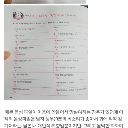
때론 음성 파일이 마음에 안들어서 망설여지는 경우가 있던데 이
책의 음성파일은 남자 성우(?)분의 목소리가 좋아서 귀에 착착 감
기더라는. 물론 내 개인적 취향일뿐이지만. 그리고 짤막한 회화이