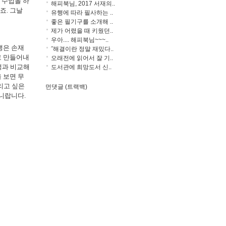
 수업을 하
해피북님, 2017 서재의..
죠. 그날
유행에 따라 필사하는 ..
좋은 필기구를 소개해 ..
제가 어렸을 때 키웠던..
우아.... 해피북님~~~..
생은 손재
˝해결이란 정말 재밌다..
로 만들어내
오래전에 읽어서 잘 기..
생과 비교해
도서관에 희망도서 신..
 보면 무
리고 싶은
먼댓글 (트랙백)
니랍니다.