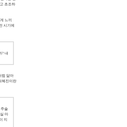
하고 초조하
게 느끼
런 시기에
까? 내
처럼 닮아
 최혜진이란
기주술
실 마
이 지