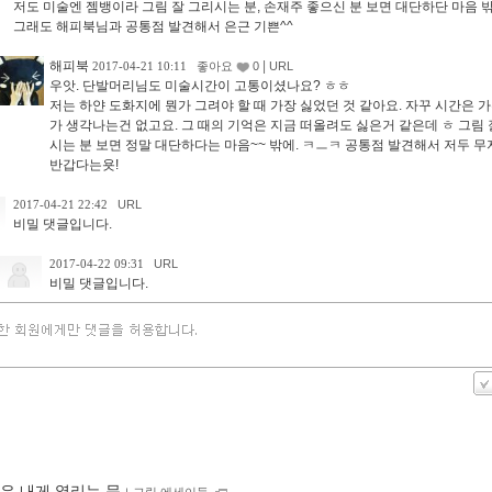
저도 미술엔 젬뱅이라 그림 잘 그리시는 분, 손재주 좋으신 분 보면 대단하단 마음 밖
그래도 해피북님과 공통점 발견해서 은근 기쁜^^
해피북
|
2017-04-21 10:11
좋아요
0
URL
우앗. 단발머리님도 미술시간이 고통이셨나요? ㅎㅎ
저는 하얀 도화지에 뭔가 그려야 할 때 가장 싫었던 것 같아요. 자꾸 시간은 
가 생각나는건 없고요. 그 때의 기억은 지금 떠올려도 싫은거 같은데 ㅎ 그림 
시는 분 보면 정말 대단하다는 마음~~ 밖에. ㅋㅡㅋ 공통점 발견해서 저두 
반갑다는욧!
2017-04-21 22:42
URL
비밀 댓글입니다.
2017-04-22 09:31
URL
비밀 댓글입니다.
은 내게 열리는 문