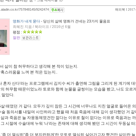
ｌ
그림 에세이들
og.aladin.co.kr/757848145/9242474
해피북
l 2017
명화가 내게 묻다
- 당신의 삶에 명화가 건네는 23가지 물음표
최혜진 지음 / 북라이프 / 2016년 6월
평점 :
절판
 삶이 참 허무하다고 생각해 본 적이 있는지.
혹스러움을 느껴 본 적은 있는지..
'나 혼자 산다'라는 프로그램에서 김지수 씨가 출연해 그림을 그리게 된 계기에 
의 허무함 때문이었노라 토로와 함께 눈물을 글썽이는 모습을 봤고, 나도 모르게
 말았다.
5살 때였던 거 같다. 모두가 깊이 잠든 그 시간에 너무나도 지친 얼굴로 들어온
수술 동의서를 내밀며 사인하라고 했을 때
처음 죽음에 대해 깊이 생각했던 거 같다
 삶과 죽음은 늘 자웅동체였건만 젊다는 이유로 철이 없다는 이유로 죽음과는 
그 시절에 수술대에 누워 '나'라는 존재에 대해 생각해 봤던 그 시간이 두둥실 떠
 '좀 더 열심히''좀 더 부지런하게'란 모토로 열심히 살아가고자 했건만 삶이란 늘