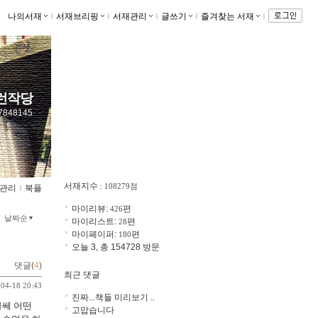
나의서재
ｌ
서재브리핑
ｌ
서재관리
ｌ
글쓰기
ｌ
즐겨찾는 서재
ｌ
런작당
757848145
서재지수
: 108279점
관리
ｌ
북플
마이리뷰:
편
426
날짜순
마이리스트:
편
28
마이페이퍼:
편
180
오늘 3, 총 154728 방문
댓글(
4
)
최근 댓글
-04-18 20:43
진짜...책들 미리보기 ..
글쎄 어떤
고맙습니다