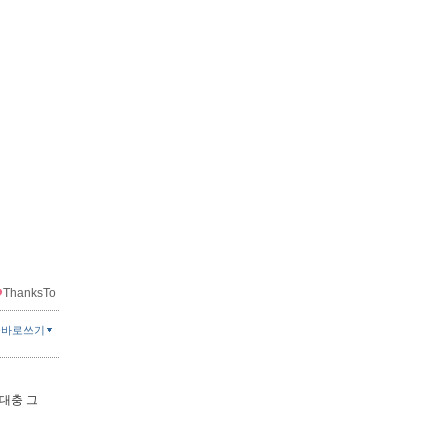
ThanksTo
글바로쓰기
 대충 그