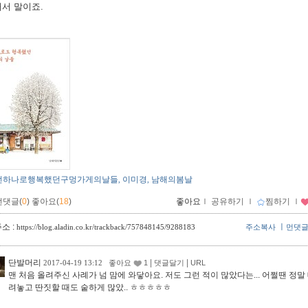
서 말이죠.
전하나로행복했던구멍가게의날들
이미경
남해의봄날
,
,
먼댓글(
0
)
좋아요(
18
)
좋아요
ｌ
공유하기
ｌ
찜하기
ｌ
소 :
ㅣ
https://blog.aladin.co.kr/trackback/757848145/9288183
주소복사
먼댓
단발머리
|
|
2017-04-19 13:12
좋아요
1
댓글달기
URL
맨 처음 올려주신 사례가 넘 맘에 와닿아요. 저도 그런 적이 많았다는... 어쩔땐 정말
려놓고 딴짓할 때도 숱하게 많았.. ㅎㅎㅎㅎㅎ