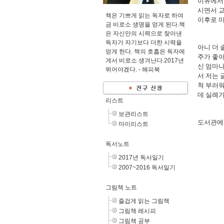
이유에서인
시면서 교
책은 기쁘게 읽는 독자로 하여
이후로 미
금 비로소 생명을 얻게 된다.책
은 자신만의 시력으로 찾아낸
독자가 자기보다 더한 시력을
아니 더 
얻게 한다. 책의 호흡은 독자에
주가 좋
게서 비로소 생겨난다.2017년
신 엄마나
뛰어야겠다. -
해피북
서 저는 
척 부러워
데 실례가
리스트
보관리스트
도서관에
마이리스트
독서노트
2017년 독서일기
2007~2016 독서일기
그림책 노트
즐겁게 읽는 그림책
그림책 레시피
그림책 공부