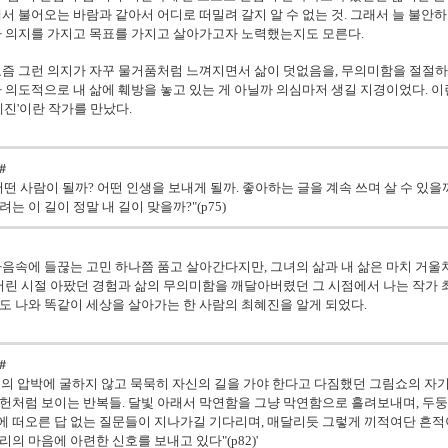
서 불어오는 바람과 같아서 어디로 떠밀려 갈지 알 수 없는 것. 그래서 늘 불안
가 의지를 가지고 목표를 가지고 살아가고자 노력했는지도 모른다.
요즘 그런 의지가 자꾸 물거품처럼 느껴지면서 삶이 덧없음을, 무의미함을 절절하
 의도적으로 내 삶에 훼방을 놓고 있는 게 아닐까 의심마저 생길 지경이었다.
이
혜진'이란 작가를 만났다.
＃
 어떤 사람이 될까? 어떤 인생을 보내게 될까. 좋아하는 글을 계속 쓰며 살 수 있을
려는 이 길이 정말 내 길이 맞을까?"(p75)
음속에 들끊는 고민 하나쯤 품고 살아간다지만, 그녀의 삶과 내 삶은 마치 거울
어린 시절 아팠던 경험과 삶의 무의미함을 깨달아버렸던 그 시점에서 나는 작가
 나와 똑같이 세상을 살아가는 한 사람의 최혜진을 알게 되었다.
＃
현실의 압박에 굴하지 않고 묵묵히 자신의 길을 가야 한다고 다짐했던 그림쇼의 자
표헌처럼 보이는 반복들. 달빛 아래서 막연함을 그냥 막연함으로 흘려보내며, 두둥
에 떠오른 답 없는 질문들이 지나가길 기다리며, 매달리듯 그렇게 끼적여단 흔적
리의 마음에 아련한 신호를 보내고 있다"(p82)'