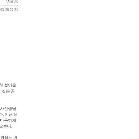
댓글(
8
)
-03-28 22:50
대한 설명을
 깊은 공
 의사선생님
. 지금 생
까마득하게
오른다.
 원하는 반