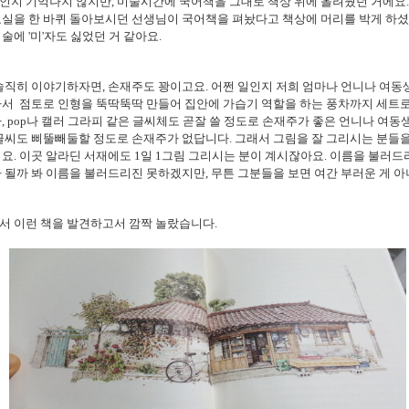
지 기억나지 않지만, 미술시간에 국어책을 그대로 책상 위에 올려뒀던 거에요.
실을 한 바퀴 돌아보시던 선생님이 국어책을 펴놨다고 책상에 머리를 박게 하셨
술에 '미'자도 싫었던 거 같아요.
솔직히 이야기하자면, 손재주도 꽝이고요. 어쩐 일인지 저희 엄마나 언니나 여동
아서 점토로 인형을 뚝딱뚝딱 만들어 집안에 가습기 역할을 하는 풍차까지 세트
, pop나 캘러 그라피 같은 글씨체도 곧잘 쓸 정도로 손재주가 좋은 언니나 여동
글씨도 삐뚤빼둘할 정도로 손재주가 없답니다. 그래서 그림을 잘 그리시는 분들을
요. 이곳 알라딘 서재에도 1일 1그림 그리시는 분이 계시잖아요. 이름을 불러드
 될까 봐 이름을 불러드리진 못하겠지만, 무튼 그분들을 보면 여간 부러운 게 아
서 이런 책을 발견하고서 깜짝 놀랐습니다.