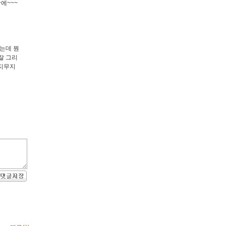
에~~~
가는데 뭔
잘 그리
무지무지