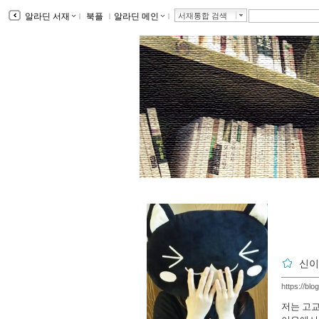
알라딘 서재
ｌ
북플
ｌ
알라딘 메인
ｌ
서재통합 검색
신이
https://bl
저는 고교