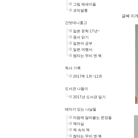
그림 에세이들
코믹쌀롱
글쎄 이게
간밧데니홍고
일본 문학 17년~
원서 읽기
일본어 공부
일본 여행서
썸타는 무비 앤 북
독서 기록
2017年 1月~12月
도서관 나들이
2017년 도서관 일기
테마가 있는 나날들
마음에 달라붙는 문장들
책마실
책 속의 책
썸타는 무비 앤 북