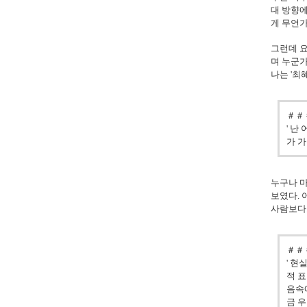
대 방향에
게 무언
그런데 
며 누군가
나는 '최
＃＃
' 난
가 가
누구나 마
보였다. 
사람보다도
＃＃
' 
적 
음속
금 우