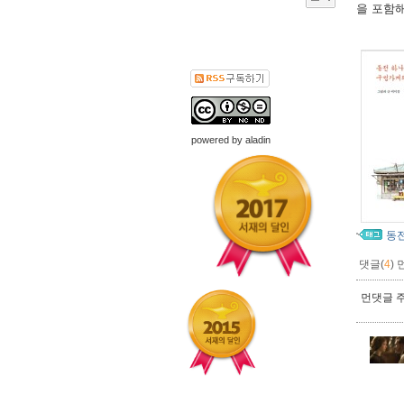
을 포함해
powered by
aladin
동
댓글(
4
)
먼댓글 주