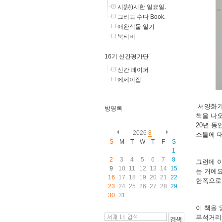
시(詩)시한 일요일.
그리고 수다 Book.
애완식물 일기
북티비
16기 신간평가단
신간 페이퍼
에세이집
서양화가
방명록
책을 나
20년 
2026
8
소들에 
S
M
T
W
T
F
S
1
2
3
4
5
6
7
8
그런데 
9
10
11
12
13
14
15
는 거에
16
17
18
19
20
21
22
한폭으로
23
24
25
26
27
28
29
30
31
이 책을 
푸석거리