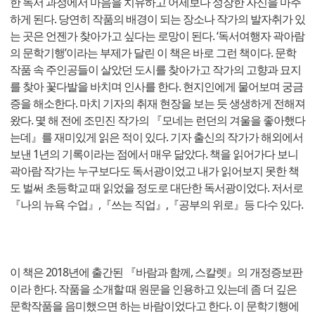
한 독서 과정에서 마음을 치유하고 어제보다 성장한 자신을 마주
하게 된다. 당연히 작품의 배경이 되는 장소나 작가의 발자취가 있
는 곳은 언젠가 찾아가고 싶다는 로망이 된다. ‘독서여행자 곽아람
의 문학기행’이라는 부제가 달린 이 책은 바로 그런 책이다. 문학
작품 속 주인공들이 살았던 도시를 찾아가고 작가의 고향과 묘지
를 찾아 꽃다발을 바치며 인사를 한다. 현지인에게 물어보며 궁금
증을 해소한다. 마치 기자의 취재 현장을 보는 듯 생생하게 전해져
왔다. 몇 해 전에 조민진 작가의 『모네는 런던의 겨울을 좋아했다
는데』를 재미있게 읽은 적이 있다. 기자 출신의 작가가 해외에서
보낸 1년의 기록이라는 점에서 매우 닮았다. 책을 읽어가다 보니
곽아람 작가는 누구보다도 독서광이었고 내가 읽어보지 못한 책
도 벌써 초등학교 때 읽었을 정도로 대단한 독서광이었다. 저서로
『나의 뉴욕 수업』,『쓰는 직업』,『공부의 위로』등 다수 있다.
이 책은 2018년에 출간된 『바람과 함께, 스칼렛』의 개정증보판
이라 한다. 작품을 소개할 때 원문을 인용하고 있는데 좀 더 깊은
문학작품을 음미했으면 하는 바람이었다고 한다. 이 문학기행에