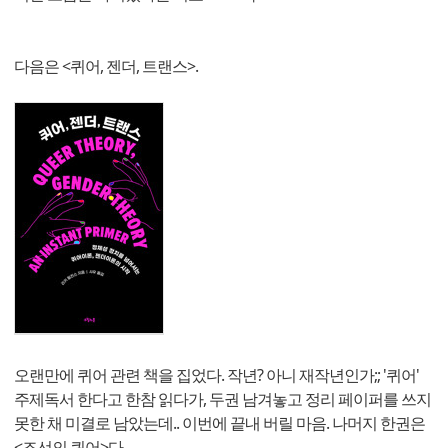
다음은 <퀴어, 젠더, 트랜스>.
오랜만에 퀴어 관련 책을 집었다. 작년? 아니 재작년인가;; '퀴어'
주제독서 한다고 한참 읽다가, 두권 남겨놓고 정리 페이퍼를 쓰지
못한 채 미결로 남았는데.. 이번에 끝내 버릴 마음. 나머지 한권은
<조선의 퀴어>다.