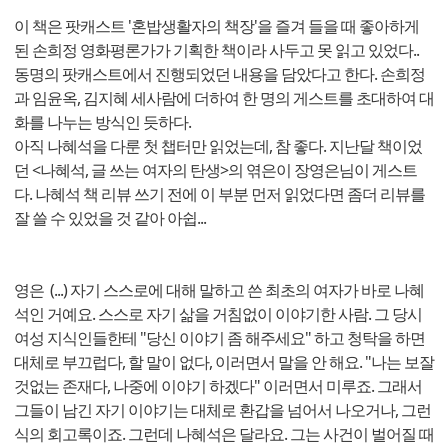
이 책은 팟캐스트 '혼밥생활자의 책장'을 즐겨 들을 때 좋아하게
된 손희정 영화평론가가 기획한 책이라 사두고 못 읽고 있었다..
동명의 팟캐스트에서 진행되었던 내용을 담았다고 한다. 손희정
과 임윤옥, 김지혜 세사람에 더하여 한 명의 게스트를 초대하여 대
화를 나누는 방식인 듯하다.
아직 나혜석을 다룬 첫 챕터만 읽었는데, 참 좋다. 지난달 책이었
던 <나혜석, 글 쓰는 여자의 탄생>의 엮은이 장영은님이 게스트
다. 나혜석 책 리뷰 쓰기 전에 이 부분 먼저 읽었다면 좀더 리뷰를
잘 쓸 수 있었을 것 같아 아쉽...
영은 (...) 자기 스스로에 대해 말하고 쓴 최초의 여자가 바로 나혜
석인 거예요. 스스로 자기 삶을 거침없이 이야기한 사람. 그 당시
여성 지식인들한테 "당신 이야기 좀 해주세요" 하고 청탁을 하면
대체로 부끄럽다, 할 말이 없다, 이러면서 말을 안 해요. "나는 보잘
것없는 존재다, 나중에 이야기 하겠다" 이러면서 미루죠. 그래서
그들이 남긴 자기 이야기는 대체로 환갑을 넘어서 나오거나, 그런
식의 회고록이죠. 그런데 나혜석은 달라요. 그는 사건이 벌어질 때