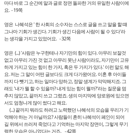
마다 바로 그 순간에 말과 글로 정면 돌파한 거의 유일한 사람이에
요. - 19쪽
영은 나혜석은 ' 한 사회의 소수자는 스스로 글을 쓰고 말을 할 떄
그나마 기회가 생긴다. 기회가 생긴 다음에 사람이 될 수 있다'라
는 생각을 가지고 있었어요. - 32쪽
영은 (...) '사람은 누구한테나 자기만의 힘이 있다. 아무리 보잘것
없고 아무리 가진 것 없고 아무리 못난 사람이라도, 자기만이 고유
하게 가지고 있는 힘이 한 가지, 혹은 두 가지가 있다.' 이런 말도 해
요. 저는 그 말이 어떤 글보다도 크게 다가왔어요. 이혼 후 아이들
까지 다 뺏기고, 하는 일마다 망하고, 정말 생계가 막막해지죠. 그
래도 '내가 뭘 할 수 있을까? 내게 있는 힘이 뭘까?'라는 질문을 멈
추지 않았고, 끝까지 쓰고 그렸죠. 생의 마지막에 양로원에 있으면
서도 엄청나게 많이 썼다고 해요.
(...) 끝까지 뭐라도 하려고 노력했던 나혜석의 모습을 우리가 기
억해야 하는 거 아닐까요? 사람들이 흔히 나혜석이 폐인이 되어
길 위에서 쓰러져 죽었다고 기억하는 마지막 장면이, 그렇게 무기
력한 모습은 아니었다는 거죠. - 42쪽