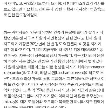
어 재미있고, 귀엽(?)기도 하다. 또 이렇게 방대한 스케일의 역사를
보고 있으면 기묘한 느낌이 든다. 경탄과 함께 나 자신의 하찮음으
로 인한 안도감이랄까.
최근 과학자들의 연구에 의하면 인류가 동굴에 들어가 살기 시작
했던 것은 전 지구적 차원의 자연현상과 관련 있다고 한다. 원래
지구의 자기장은 30만 년에 한 번 정도 역전된다. 이것을 지자기
역전이 라고 한다. 그런데 지금부터 약 4만 년 전에 대략 500년 동
안 지구의 자북극이 남쪽으로 잠시 이동했다. 지구 자기장이 완전
히 역전되지는 않았지만 짧은 기간 동안 정상상태에서 벗어났다
가 원래 상태로 되돌아오는 이런 현상을 지자기 회유(geomagnet
ic excursion)라고 하며, 라샹 사건(Laschamps event)이라고도 부
른다. 프랑스 라샹 마을의 용암 흐름에서 그 흔적을 발견하면서 이
름 붙인 것이다. 이때 지구 자기장은 현재 수준의 6퍼센트 이하로
약화되었다. 그 후 약 250년 동안 다시 역전되어 지금과 같은 상태
로 돌아왔다고 한다. 지구 자기장이 약해지면 더 많은 우주선(cos
mic ray)이 대기로 들어와 오로라가 북극뿐만 아니라 지구 전역에
서 관찰될 만큼 대기 변화가 컸을 것이다.