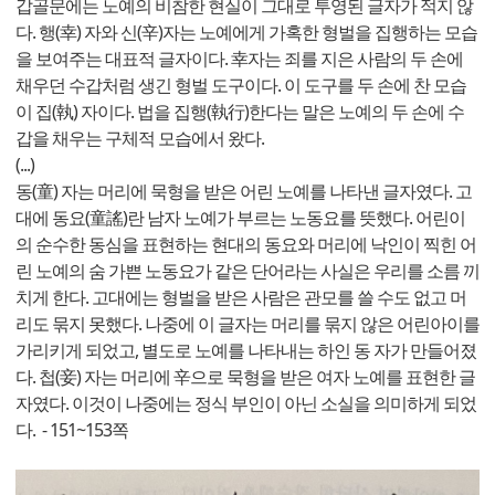
갑골문에는 노예의 비참한 현실이 그대로 투영된 글자가 적지 않
다. 행(幸) 자와 신(辛)자는 노예에게 가혹한 형벌을 집행하는 모습
을 보여주는 대표적 글자이다. 幸자는 죄를 지은 사람의 두 손에
채우던 수갑처럼 생긴 형벌 도구이다. 이 도구를 두 손에 찬 모습
이 집(執) 자이다. 법을 집행(執行)한다는 말은 노예의 두 손에 수
갑을 채우는 구체적 모습에서 왔다.
(...)
동(童) 자는 머리에 묵형을 받은 어린 노예를 나타낸 글자였다. 고
대에 동요(童謠)란 남자 노예가 부르는 노동요를 뜻했다. 어린이
의 순수한 동심을 표현하는 현대의 동요와 머리에 낙인이 찍힌 어
린 노예의 숨 가쁜 노동요가 같은 단어라는 사실은 우리를 소름 끼
치게 한다. 고대에는 형벌을 받은 사람은 관모를 쓸 수도 없고 머
리도 묶지 못했다. 나중에 이 글자는 머리를 묶지 않은 어린아이를
가리키게 되었고, 별도로 노예를 나타내는 하인 동 자가 만들어졌
다. 첩(妾) 자는 머리에 辛으로 묵형을 받은 여자 노예를 표현한 글
자였다. 이것이 나중에는 정식 부인이 아닌 소실을 의미하게 되었
다. - 151~153쪽