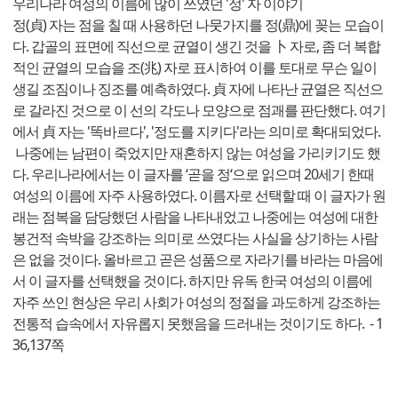
우리나라 여성의 이름에 많이 쓰였던 '정' 자 이야기
정(貞) 자는 점을 칠 때 사용하던 나뭇가지를 정(鼎)에 꽂는 모습이
다. 갑골의 표면에 직선으로 균열이 생긴 것을 卜 자로, 좀 더 복합
적인 균열의 모습을 조(兆) 자로 표시하여 이를 토대로 무슨 일이
생길 조짐이나 징조를 예측하였다. 貞 자에 나타난 균열은 직선으
로 갈라진 것으로 이 선의 각도나 모양으로 점괘를 판단했다. 여기
에서 貞 자는 '똑바르다', '정도를 지키다'라는 의미로 확대되었다.
나중에는 남편이 죽었지만 재혼하지 않는 여성을 가리키기도 했
다. 우리나라에서는 이 글자를 ‘곧을 정‘으로 읽으며 20세기 한때
여성의 이름에 자주 사용하였다. 이름자로 선택할 때 이 글자가 원
래는 점복을 담당했던 사람을 나타내었고 나중에는 여성에 대한
봉건적 속박을 강조하는 의미로 쓰였다는 사실을 상기하는 사람
은 없을 것이다. 올바르고 곧은 성품으로 자라기를 바라는 마음에
서 이 글자를 선택했을 것이다. 하지만 유독 한국 여성의 이름에
자주 쓰인 현상은 우리 사회가 여성의 정절을 과도하게 강조하는
전통적 습속에서 자유롭지 못했음을 드러내는 것이기도 하다. - 1
36,137쪽