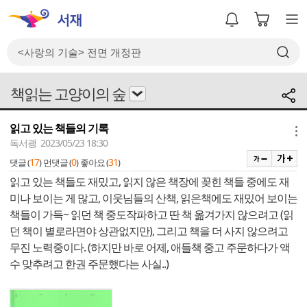
책읽는 고양이의 숲
읽고 있는 책들의 기록
메뉴
독서괭 2023/05/23 18:30
17
0
31
댓글 (
)
먼댓글 (
)
좋아요 (
)
읽고 있는 책들도 재밌고, 읽지 않은 책장에 꽂힌 책들 중에도 재
미나 보이는 게 많고, 이웃님들의 산책, 읽은책에도 재밌어 보이는
책들이 가득~ 읽던 책 중도작파하고 딴 책 옮겨가지 않으려고 (읽
던 책이 별로라면야 상관없지만), 그리고 책을 더 사지 않으려고
무진 노력중이다. (하지만 바로 어제, 애들책 중고 주문하다가 액
수 맞추려고 한권 주문했다는 사실..)