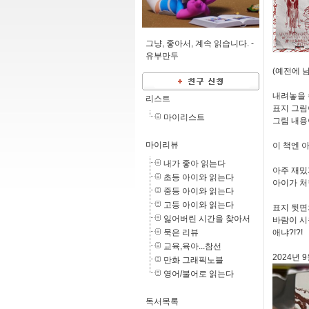
그냥, 좋아서, 계속 읽습니다. -
유부만두
(예전에 
내려놓을 
리스트
표지 그림
마이리스트
그림 내용
마이리뷰
이 책엔 
내가 좋아 읽는다
아주 재밌
초등 아이와 읽는다
아이가 처
중등 아이와 읽는다
고등 아이와 읽는다
표지 뒷면
잃어버린 시간을 찾아서
바람이 시원
묵은 리뷰
애냐?!?!
교육,육아...참선
2024년 
만화 그래픽노블
영어/불어로 읽는다
독서목록