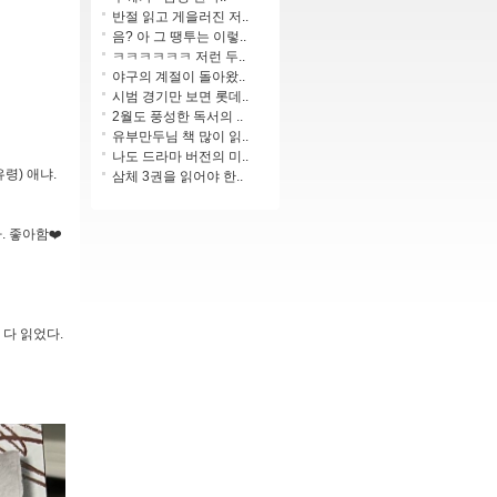
반절 읽고 게을러진 저..
음? 아 그 땡투는 이렇..
ㅋㅋㅋㅋㅋㅋ 저런 두..
야구의 계절이 돌아왔..
시범 경기만 보면 롯데..
2월도 풍성한 독서의 ..
유부만두님 책 많이 읽..
나도 드라마 버전의 미..
령) 애냐.
삼체 3권을 읽어야 한..
. 좋아함❤️
 다 읽었다.