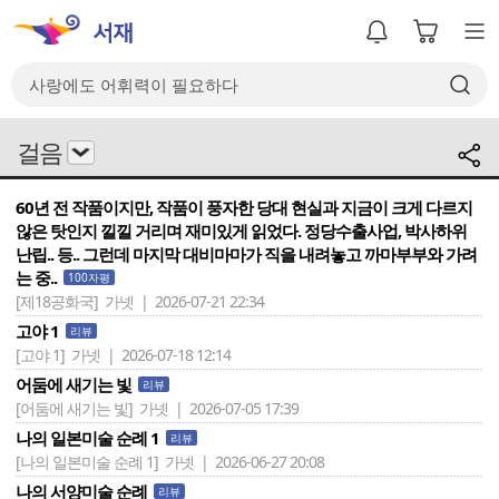
걸음
60년 전 작품이지만, 작품이 풍자한 당대 현실과 지금이 크게 다르지
않은 탓인지 낄낄 거리며 재미있게 읽었다. 정당수출사업, 박사하위
난립.. 등.. 그런데 마지막 대비마마가 직을 내려놓고 까마부부와 가려
는 중..
100자평
[제18공화국]
가넷 | 2026-07-21 22:34
고야 1
리뷰
[고야 1]
가넷 | 2026-07-18 12:14
어둠에 새기는 빛
리뷰
[어둠에 새기는 빛]
가넷 | 2026-07-05 17:39
나의 일본미술 순례 1
리뷰
[나의 일본미술 순례 1]
가넷 | 2026-06-27 20:08
나의 서양미술 순례
리뷰