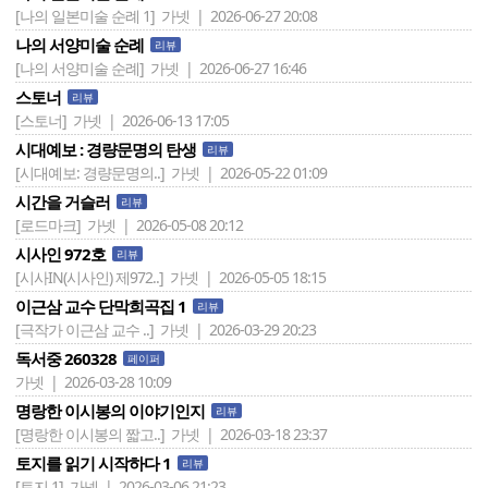
[나의 일본미술 순례 1]
가넷 | 2026-06-27 20:08
나의 서양미술 순례
리뷰
[나의 서양미술 순례]
가넷 | 2026-06-27 16:46
스토너
리뷰
[스토너]
가넷 | 2026-06-13 17:05
시대예보 : 경량문명의 탄생
리뷰
[시대예보: 경량문명의..]
가넷 | 2026-05-22 01:09
시간을 거슬러
리뷰
[로드마크]
가넷 | 2026-05-08 20:12
시사인 972호
리뷰
[시사IN(시사인) 제972..]
가넷 | 2026-05-05 18:15
이근삼 교수 단막희곡집 1
리뷰
[극작가 이근삼 교수 ..]
가넷 | 2026-03-29 20:23
독서중 260328
페이퍼
가넷 | 2026-03-28 10:09
명랑한 이시봉의 이야기인지
리뷰
[명랑한 이시봉의 짧고..]
가넷 | 2026-03-18 23:37
토지를 읽기 시작하다 1
리뷰
[토지 1]
가넷 | 2026-03-06 21:23