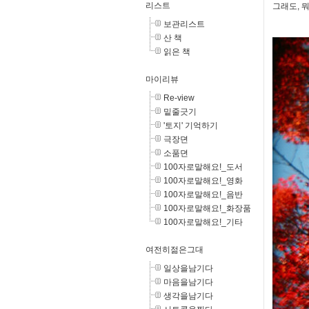
리스트
그래도, 
보관리스트
산 책
읽은 책
마이리뷰
Re-view
밑줄긋기
'토지' 기억하기
극장뎐
소품뎐
100자로말해요!_도서
100자로말해요!_영화
100자로말해요!_음반
100자로말해요!_화장품
100자로말해요!_기타
여전히젊은그대
일상을남기다
마음을남기다
생각을남기다