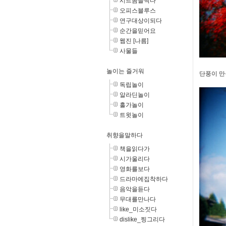
시트콤을찍다
오피스블루스
연구대상이되다
순간을믿어요
웹진 [나름]
사물들
놀이는 즐거워
단풍이 만들
독립놀이
알라딘놀이
홀가놀이
트윗놀이
취향을말하다
책을읽다가
시가울리다
영화를보다
드라마에집착하다
음악을듣다
무대를만나다
like_미소짓다
dislike_찡그리다