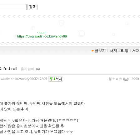
.........
https://blog.aladin.co.kr/wendy99
글보기
ｌ
서재브리핑
ｌ
서재
& 2nd roll
ｌ
홀가놀이
og.aladin.co.kr/wendy99/3247805
웽스북스
(
) l 2009
에 홀가의 첫번째, 두번째 사진을 오늘에서야 맡겼다
이 많이 드는 취미
게된 데 8할은 다 레와님 때문인데, (ㅋㅋㅋㅋㅋ)
럽지 않은 홀가초보의 사진을 확인한 후
님 사진을 보고 오니, 올리기가 부끄럽다 ㅜㅜ