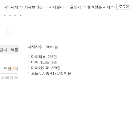
나의서재
ｌ
서재브리핑
ｌ
서재관리
ｌ
글쓰기
ｌ
즐겨찾는 서재
ｌ
서재지수
: 70912점
관리
ｌ
북플
마이리뷰:
편
763
마이리스트:
편
2
마이페이퍼:
편
829
댓글(
33
)
오늘 83, 총 417145 방문
-12-06 01:20