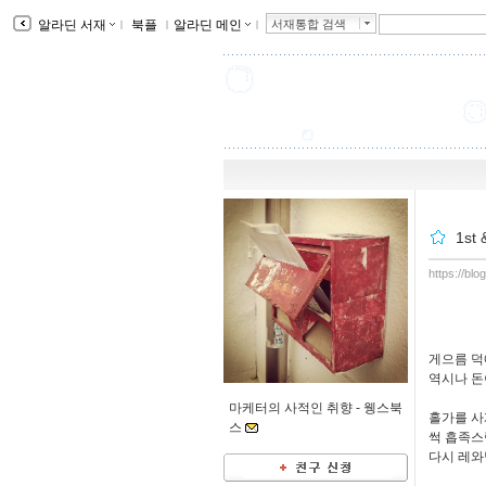
알라딘 서재
ｌ
북플
ｌ
알라딘 메인
ｌ
서재통합 검색
1st 
https://bl
게으름 덕
역시나 돈
마케터의 사적인 취향 -
웽스북
홀가를 사
스
썩 흡족스
다시 레와