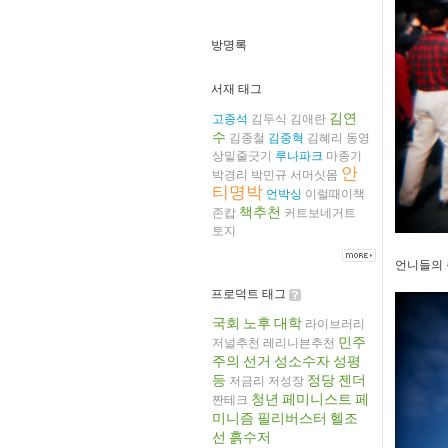
방명록
서재 태그
김연
고종석
김두식
김애란
수
김종철
김중혁
김혜리
동영
상밑줄긋기
루나파크
마종기
안
박경리
박민규
서머싯몸
티명박
언박싱
이럴때이책
책추천
존캅
커트보네거트
토지
언니들의 뒷모
프로덕트 태그
국회
노후
대학
라이브러리
민주
저널추천
레리니븐추천
주의
선거
성소수자
성평
등
정당
젠더
저금리
저성장
청년
페미니스트
페
짠테크
미니즘
필리버스터
헬조
선
흙수저