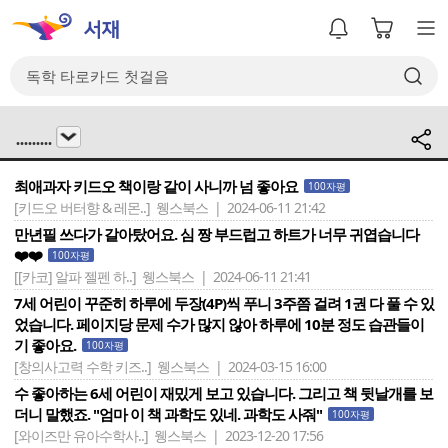
.........
최애과자 키드오 책이랑 같이 사니까 넘 좋아요
100자평
[키드오 버터향 & 레몬..]
웽스북스 | 2024-06-11 21:42
만년필 쓰다가 갈아탔어요. 심 짱 부드럽고 하트가 너무 귀엽습니다
❤️❤️
100자평
[[카코] 알파 젤펜 하..]
웽스북스 | 2024-06-11 21:41
7세 어린이 꾸준히 하루에 두장(4P)씩 푸니 3주쯤 걸려 1권 다 풀 수 있
었습니다. 페이지당 문제 수가 많지 않아 하루에 10분 정도 습관들이
기 좋아요.
100자평
[창의사고력 수학 키즈..]
웽스북스 | 2024-03-15 16:00
수 좋아하는 6세 어린이 재밌게 보고 있습니다. 그리고 책 뒷날개를 보
더니 말했죠. "엄마 이 책 과학도 있네. 과학도 사줘"
100자평
[와이즈만 유아수학사..]
웽스북스 | 2023-12-20 17:56