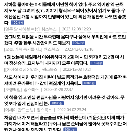
지하철 좋아하는 아이들에게 이만한 책이 없다. 주요 역이랑 역 근처
지도도 잘 그려져 있고, 이야기 형식으로 되어 있어서 읽기도 좋다. 우
이신설선 개통 시점까지 반영되어 있는데 최신 개정판도 나오면 좋겠
다.
100자평
[열두 달 지하철 여행]
웽스북스 | 2023-12-08 12:20
안그래도 책읽을 시간 부족한데 옳다구나 싶어서 우리집에 바로 도입
했다. 주말 한두 시간만이라도 해보자
100자평
[오늘, 가족 독서를 시..]
웽스북스 | 2023-12-08 12:18
1권 샀는데 세일해서 아쉬워하다가 2권 더 사면 되지! 하고 2권 더 사
며 정신승리. 표지부터 내지까지 모두 아름답다.
100자평
[[헤어질 결심 x 알라..]
웽스북스 | 2023-12-08 10:21
책도 책이지만 우리집 어린이 별도 증정되는 호랭떡집 게임에 홀딱 빠
져버려 온가족이 다 같이 떡집게임 지옥에...
100자평
[호랭떡집]
웽스북스 | 2023-01-28 22:37
이 책을 읽고 연실 편집자님을 사랑하지 않기란 어려운 것 같아요. 무
엇보다 일에 진심이신 분.
100자평
[에세이 만드는 법]
웽스북스 | 2022-04-02 23:24
처음엔 내가 보면서 슬금슬금 하나씩 해줬는데 (쉬운것만) 이제 애가
가져가서 이거 해달라고 (두야...) 물론 준비물이 많아서 못해주지만 어
쨌거나 아이와 재밌게 보고 있다.
100자평