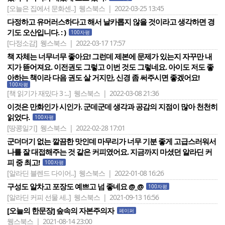
[오늘은 집에서 문화센..]
웽스북스 | 2022-03-25 13:45
다정하고 유머러스하다고 해서 날카롭지 않을 것이라고 생각하면 경
기도 오산입니다. : )
100자평
[다정소감]
웽스북스 | 2022-03-17 17:57
책 자체는 너무너무 좋아요! 그런데 제본에 문제가 있는지 자꾸만 내
지가 뜯어져요. 이전권도 그렇고 이번 것도 그렇네요. 아이도 저도 좋
아하는 책이라 다음 권도 살 거지만, 신경 좀 써주시면 좋겠어요!
100자평
[책 읽기가 재밌다 3 :..]
웽스북스 | 2022-03-08 21:36
이것은 만화인가 시인가. 군데군데 생각과 공감의 지점이 많아 천천히
읽었다.
100자평
[땅콩일기]
웽스북스 | 2022-02-28 17:01
군더더기 없는 깔끔한 맛인데 마무리가 너무 기분 좋게 고급스러워서
나를 잘 대접해주는 것 같은 커피였어요. 지금까지 마셨던 알라딘 커
피 중 최고!
100자평
[알라딘 블렌드 다이어..]
웽스북스 | 2022-01-08 16:26
구성도 알차고 포장도 예쁘고 넘 좋네요 @_@
100자평
[알라딘 커피 선물 세..]
웽스북스 | 2021-09-13 16:56
[오늘의 한문장] 숲속의 자본주의자
페이퍼
웽스북스 | 2021-08-14 23:00